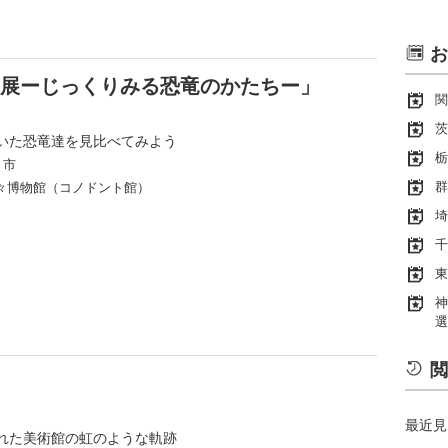
お
竜展ーじっくりみる恐竜のかたちー」
関
茨
いた恐竜達を見比べてみよう
栃
り市
群
々博物館（コノドント館）
埼
千
東
神
選
閲
最近見
れた美術館の虹のような軌跡