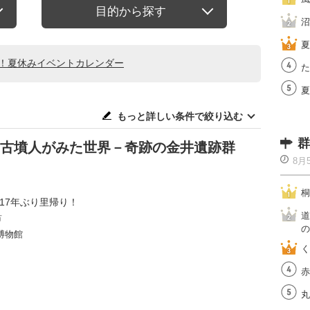
目的から探す
沼
夏
る！夏休みイベントカレンダー
た
夏
もっと詳しい条件で絞り込む
群
た古墳人がみた世界－奇跡の金井遺跡群
8月
桐
17年ぶり里帰り！
道
市
の
博物館
く
赤
丸