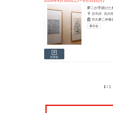
2026年4月18日(土)～8月31日(月)
夢二が手掛けた
群馬県
渋川
竹久夢二伊香
展示会
駐車場
1
/ 