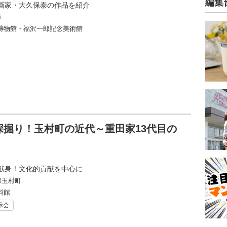
編集
画家・大久保泰の作品を紹介
市
博物館・福沢一郎記念美術館
掘り！玉村町の近代～重田家13代目の
献身！文化的貢献を中心に
郡玉村町
料館
示会