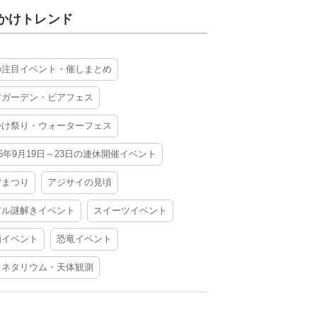
かけトレンド
の注目イベント・催しまとめ
アガーデン・ビアフェス
かけ祭り・ウォーターフェス
26年9月19日～23日の連休開催イベント
夕まつり
アジサイの見頃
アル謎解きイベント
スイーツイベント
酒イベント
恐竜イベント
ラネタリウム・天体観測