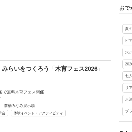
市
おで
夏
ビ
水
20
みらいをつくろう「木育フェス2026」
七
リ
国で無料木育フェス開催
市
お
ME 前橋みなみ展示場
プ
示会
体験イベント・アクティビティ