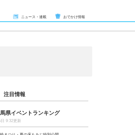
ニュース・連載
おでかけ情報
注目情報
馬県イベントランキング
5日 9:32更新
鈴まつり・夏の床もみじ特別公開