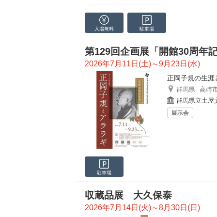
入場無料
駐車場
第129回企画展「開館30周
2026年7月11日(土)～9月23日(水)
正岡子規の生涯
群馬県
高崎
群馬県立土屋
展示会
駐車場
収蔵品展 大久保泰
2026年7月14日(火)～8月30日(日)