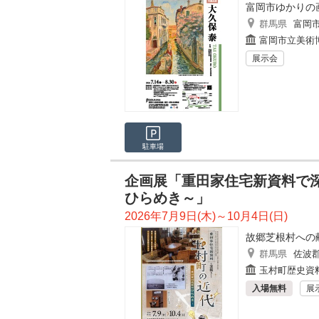
富岡市ゆかりの
群馬県
富岡
富岡市立美術
展示会
駐車場
企画展「重田家住宅新資料で深
ひらめき～」
2026年7月9日(木)～10月4日(日)
故郷芝根村への
群馬県
佐波
玉村町歴史資
入場無料
展