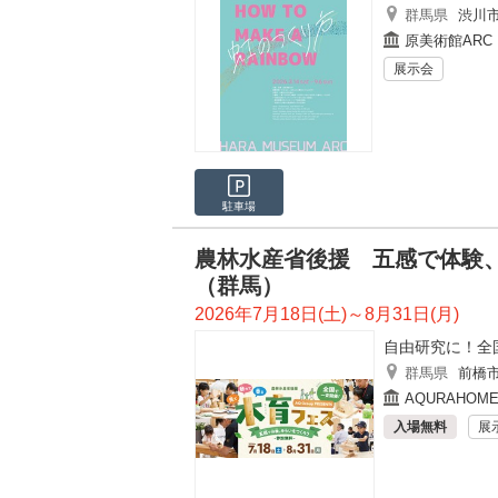
群馬県
渋川
原美術館ARC
展示会
駐車場
農林水産省後援 五感で体験、
（群馬）
2026年7月18日(土)～8月31日(月)
自由研究に！全
群馬県
前橋
AQURAHO
入場無料
展