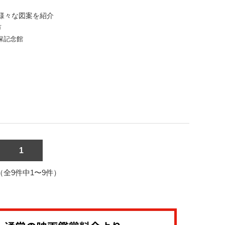
様々な図案を紹介
市
保記念館
1
1（全9件中1〜9件）