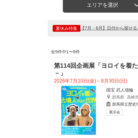
エリアを選択
【7月・8月】日付から探せ
夏休み特集
全9件中1〜9件
第114回企画展「ヨロイを着
－」
2026年7月10日(金)～8月30日(日)
国宝 武人埴輪 
群馬県
高崎
群馬県立歴史
展示会