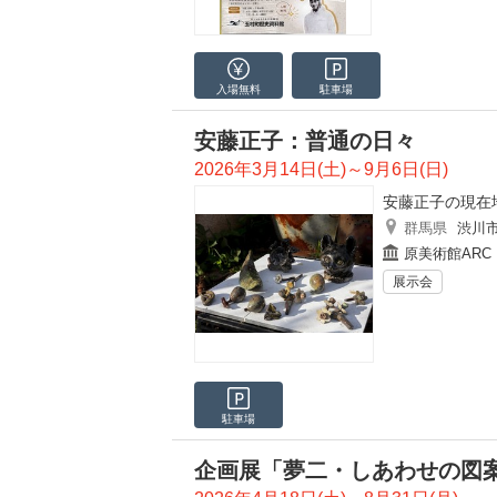
入場無料
駐車場
安藤正子：普通の日々
2026年3月14日(土)～9月6日(日)
安藤正子の現在
群馬県
渋川
原美術館ARC
展示会
駐車場
企画展「夢二・しあわせの図