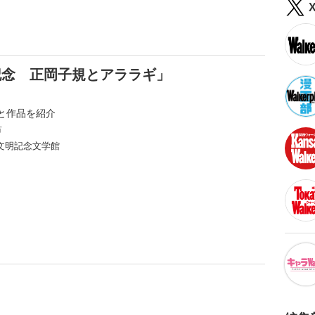
年記念 正岡子規とアララギ」
と作品を紹介
市
文明記念文学館