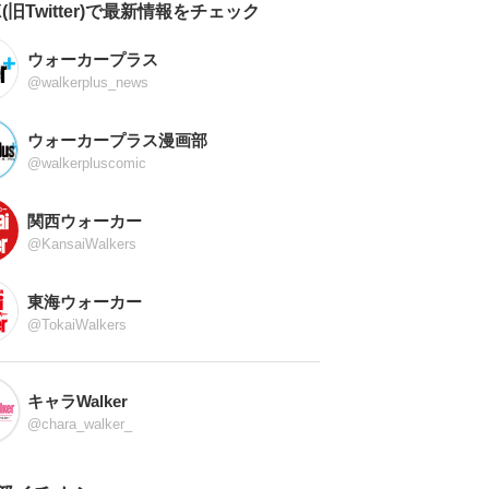
X(旧Twitter)で最新情報をチェック
ウォーカープラス
@walkerplus_news
ウォーカープラス漫画部
@walkerpluscomic
関西ウォーカー
@KansaiWalkers
東海ウォーカー
@TokaiWalkers
キャラWalker
@chara_walker_