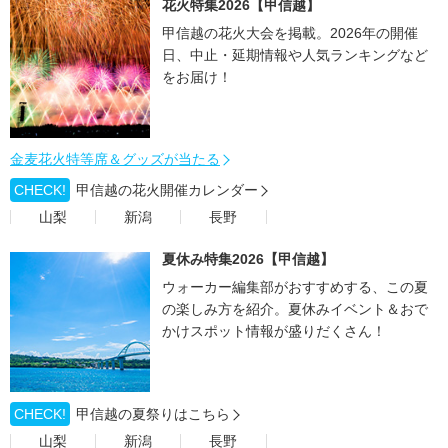
花火特集2026【甲信越】
甲信越の花火大会を掲載。2026年の開催
日、中止・延期情報や人気ランキングなど
をお届け！
金麦花火特等席＆グッズが当たる
CHECK!
甲信越の花火開催カレンダー
山梨
新潟
長野
夏休み特集2026【甲信越】
ウォーカー編集部がおすすめする、この夏
の楽しみ方を紹介。夏休みイベント＆おで
かけスポット情報が盛りだくさん！
CHECK!
甲信越の夏祭りはこちら
山梨
新潟
長野