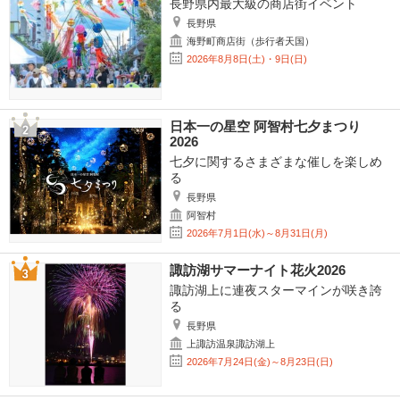
長野県内最大級の商店街イベント
長野県
海野町商店街（歩行者天国）
2026年8月8日(土)・9日(日)
日本一の星空 阿智村七夕まつり
2026
七夕に関するさまざまな催しを楽しめ
る
長野県
阿智村
2026年7月1日(水)～8月31日(月)
諏訪湖サマーナイト花火2026
諏訪湖上に連夜スターマインが咲き誇
る
長野県
上諏訪温泉諏訪湖上
2026年7月24日(金)～8月23日(日)