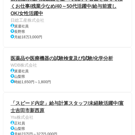
くお仕事/残業少なめ/40～50代活躍中/給与前渡し
OK/女性活躍中
日総工産株式会社
派遣社員
長野県
月給18万3,000円
医薬品や医療機器の試験検査及び試験/化学分析
WDB株式会社
派遣社員
山梨県
時給1,650円～1,800円
「スピード内定」給与計算スタッフ/未経験活躍中/富
士吉田市新西原
Yts株式会社
正社員
山梨県
月給23万円～32万5,000円