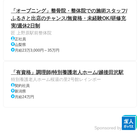
「オープニング」整骨院・整体院での施術スタッフ/
ふるさと出店のチャンス/無資格・未経験OK/研修充
実/週休2日制
匠 上野原駅前整体院
正社員
山梨県
月給23万3,000円～35万円
「有資格」調理師/特別養護老人ホーム/越後田沢駅
特別養護老人ホーム桜湯の里2号館レインボー
契約社員
新潟県
月給24万円
Sponsored by