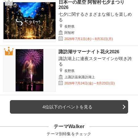
日本一の星空 阿智村七夕まつり
2026
七夕に関するさまざまな催しを楽しめ
る
長野県
阿智村
2026年7月1日(水)～8月31日(月)
諏訪湖サマーナイト花火2026
諏訪湖上に連夜スターマインが咲き誇
る
長野県
上諏訪温泉諏訪湖上
2026年7月24日(金)～8月23日(日)
4位以下のイベントを見る
テーマWalker
テーマ別特集をチェック