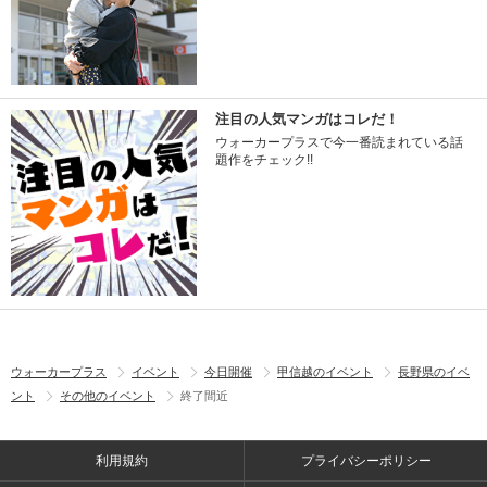
注目の人気マンガはコレだ！
ウォーカープラスで今一番読まれている話
題作をチェック!!
ウォーカープラス
イベント
今日開催
甲信越のイベント
長野県のイベ
ント
その他のイベント
終了間近
利用規約
プライバシーポリシー