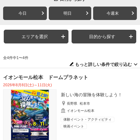
今日
明日
今週末
エリアを選択
目的から探す
全4件中1〜4件
もっと詳しい条件で絞り込む
イオンモール松本 ドームプラネット
2026年8月8日(土)～11日(火)
新しい海の冒険を体験しよう！
長野県
松本市
イオンモール松本
体験イベント・アクティビティ
映画イベント