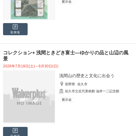
展示会
駐車場
コレクション+ 浅間ときどき富士―ゆかりの品と山辺の風
景
2026年7月18日(土)～8月30日(日)
浅間山の歴史と文化に出会う
長野県
佐久市
佐久市立近代美術館 油井一二記念館
展示会