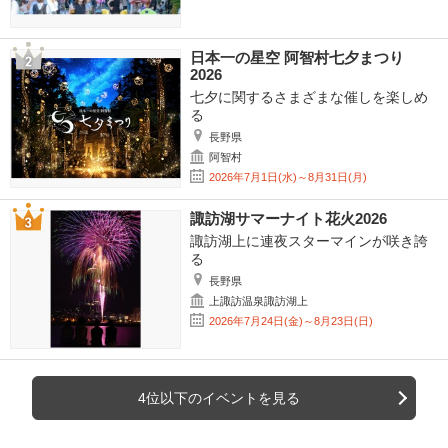
日本一の星空 阿智村七夕まつり
2026
七夕に関するさまざまな催しを楽しめ
る
長野県
阿智村
2026年7月1日(水)～8月31日(月)
諏訪湖サマーナイト花火2026
諏訪湖上に連夜スターマインが咲き誇
る
長野県
上諏訪温泉諏訪湖上
2026年7月24日(金)～8月23日(日)
4位以下のイベントを見る