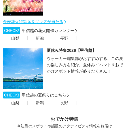
金麦花火特等席＆グッズが当たる
CHECK!
甲信越の花火開催カレンダー
山梨
新潟
長野
夏休み特集2026【甲信越】
ウォーカー編集部がおすすめする、この夏
の楽しみ方を紹介。夏休みイベント＆おで
かけスポット情報が盛りだくさん！
CHECK!
甲信越の夏祭りはこちら
山梨
新潟
長野
おでかけ特集
今注目のスポットや話題のアクティビティ情報をお届け