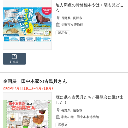
迫力満点の骨格標本やはく製も見どこ
ろ
長野県
長野市
長野市立博物館
展示会
駐車場
企画展 田中本家の古民具さん
2026年7月11日(土)～9月7日(月)
蔵に眠る古民具たちが展覧会に飛び出
した！
長野県
須坂市
豪商の館 田中本家博物館
展示会