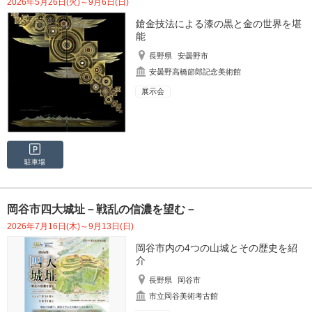
2026年5月26日(火)～9月6日(日)
鎗金技法による漆の黒と金の世界を堪
能
長野県
安曇野市
安曇野高橋節郎記念美術館
展示会
駐車場
岡谷市四大城址－戦乱の信濃を望む－
2026年7月16日(木)～9月13日(日)
岡谷市内の4つの山城とその歴史を紹
介
長野県
岡谷市
市立岡谷美術考古館