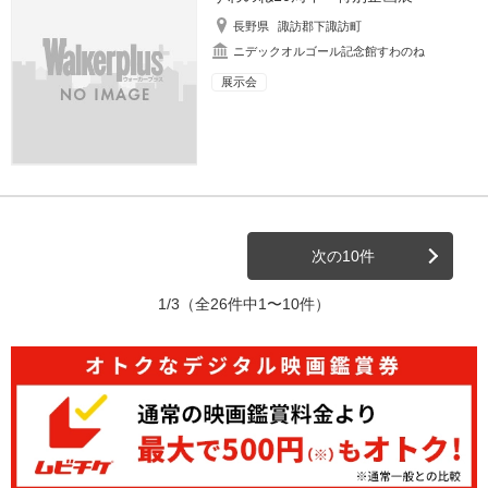
長野県
諏訪郡下諏訪町
ニデックオルゴール記念館すわのね
展示会
次の10件
1/3
（全26件中1〜10件）