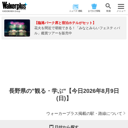
ニュース･連載
おでかけ情報
検 索
メニュー
【臨港パーク席と宿泊ホテルがセット】
花火を間近で堪能できる！「みなとみらいフェスティバ
ル」鑑賞ツアーを販売中
長野県の”観る・学ぶ”【今日2026年8月9日
(日)】
ウォーカープラス掲載の駅・路線について
日付から探す