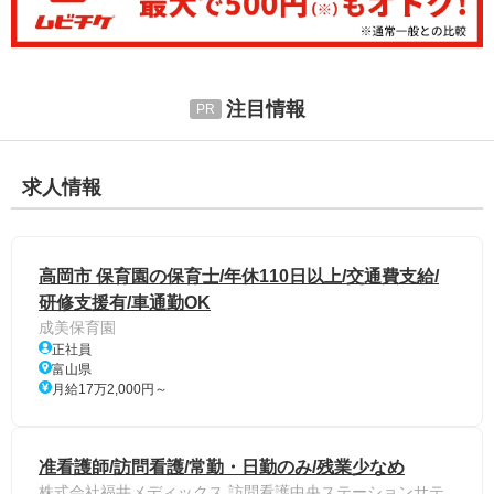
注目情報
求人情報
高岡市 保育園の保育士/年休110日以上/交通費支給/
研修支援有/車通勤OK
成美保育園
正社員
富山県
月給17万2,000円～
准看護師/訪問看護/常勤・日勤のみ/残業少なめ
株式会社福井メディックス 訪問看護中央ステーションサテ