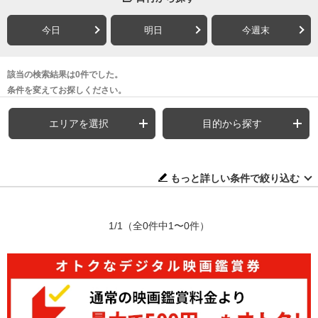
今日
明日
今週末
該当の検索結果は0件でした。
条件を変えてお探しください。
エリアを選択
目的から探す
もっと詳しい条件で絞り込む
1/1
（全0件中1〜0件）