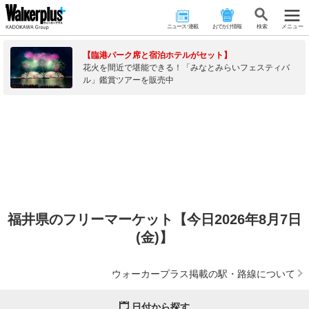
ニュース･連載
おでかけ情報
検 索
メニュー
【臨港パーク席と宿泊ホテルがセット】
花火を間近で堪能できる！「みなとみらいフェスティバ
ル」鑑賞ツアーを販売中
福井県のフリーマーケット【今日2026年8月7日
(金)】
ウォーカープラス掲載の駅・路線について
日付から探す