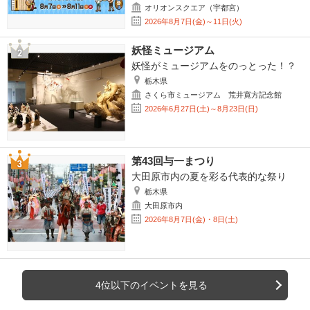
オリオンスクエア（宇都宮）
2026年8月7日(金)～11日(火)
妖怪ミュージアム
妖怪がミュージアムをのっとった！？
栃木県
さくら市ミュージアム 荒井寛方記念館
2026年6月27日(土)～8月23日(日)
第43回与一まつり
大田原市内の夏を彩る代表的な祭り
栃木県
大田原市内
2026年8月7日(金)・8日(土)
4位以下のイベントを見る