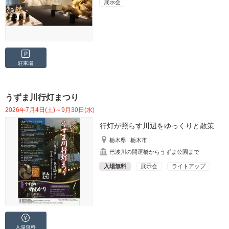
展示会
駐車場
うずま川行灯まつり
2026年7月4日(土)～9月30日(水)
行灯が照らす川辺をゆっくりと散策
栃木県
栃木市
巴波川の開運橋からうずま公園まで
入場無料
展示会
ライトアップ
入場無料