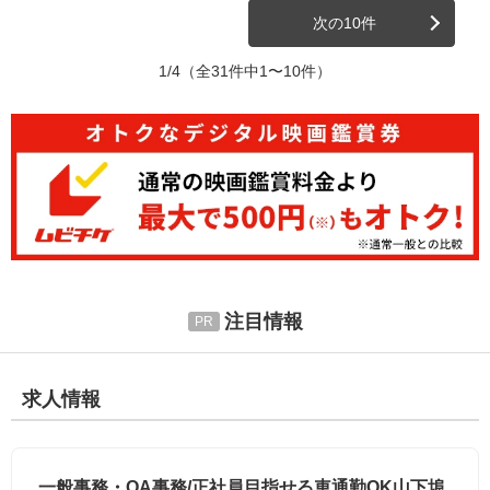
次の10件
1/4
（全31件中1〜10件）
注目情報
求人情報
一般事務・OA事務/正社員目指せる車通勤OK山下埠