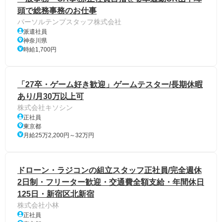
頭で総務事務のお仕事
パーソルテンプスタッフ株式会社
派遣社員
神奈川県
時給1,700円
「27卒・ゲーム好き歓迎」ゲームテスター/長期休暇
あり/月30万以上可
株式会社キソシン
正社員
東京都
月給25万2,200円～32万円
ドローン・ラジコンの組立スタッフ正社員/完全週休
2日制・フリーター歓迎・交通費全額支給・年間休日
125日・新宿区北新宿
株式会社小林
正社員