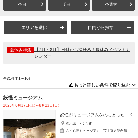
今日
明日
今週末
エリアを選択
目的から探す
【7月・8月】日付から探せる！夏休みイベントカ
夏休み特集
レンダー
全31件中1〜10件
もっと詳しい条件で絞り込む
妖怪ミュージアム
2026年6月27日(土)～8月23日(日)
妖怪がミュージアムをのっとった！？
栃木県
さくら市
さくら市ミュージアム 荒井寛方記念館