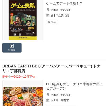
ゲームでアート体験！？
栃木県
宇都宮市
栃木県立美術館
展示会
駐車場
URBAN EARTH BBQ(アーバンアースバーベキュー) トナ
リエ宇都宮店
開催中〜2026年10月下旬
BBQを楽しめるトナリエ宇都宮の屋上
ビアガーデン
栃木県
宇都宮市
トナリエ宇都宮