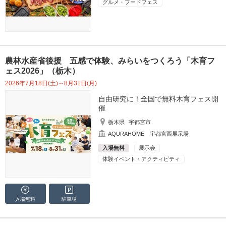
グルメ・フードフェス
農林水産省後援 五感で体験、みらいをつくろう「木育フ
ェス2026」（栃木）
2026年7月18日(土)～8月31日(月)
自由研究に！全国で無料木育フェス開
催
栃木県
宇都宮市
AQURAHOME 宇都宮西展示場
入場無料
展示会
体験イベント・アクティビティ
入場無料
駐車場