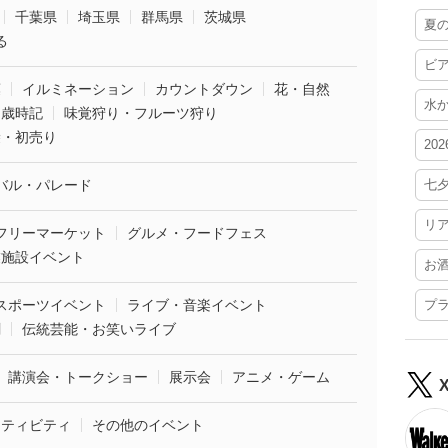
千葉県
埼玉県
群馬県
茨城県
夏
る
ビ
葉
イルミネーション
カウントダウン
花・自然
水
・歳時記
味覚狩り・フルーツ狩り
袋・初売り
20
バル・パレード
七
リ
フリーマーケット
グルメ・フードフェス
業施設イベント
お
スポーツイベント
ライブ・音楽イベント
プ
劇
伝統芸能・お笑いライブ
講演会・トークショー
展示会
アニメ・ゲーム
クティビティ
その他のイベント