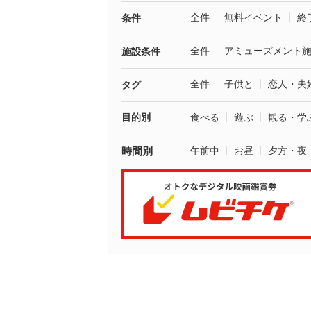
全件
無料イベント
終
条件
全件
アミューズメント
施設条件
全件
子供と
恋人・夫
タグ
目的別
食べる
遊ぶ
観る・学
時間別
午前中
お昼
夕方・夜