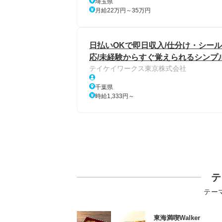
埼玉県
月給22万円～35万円
日払いOKで即日収入/仕分け・シール
応/未経験からすぐ覚えられるシンプル
テイケイワークス東京株式会社
千葉県
時給1,333円～
テ
テー
東海満喫Walker