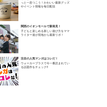
っと一息つこう！かわいい最新グッズ
やイベント情報を毎日配信
関西のイオンモールで新発見！
子どもと楽しめる新しい遊び方をママ
ライター達が現地から最新リポ！
注目の人気マンガはコレだ！
ウォーカープラスで今一番読まれてい
る話題作をチェック!!