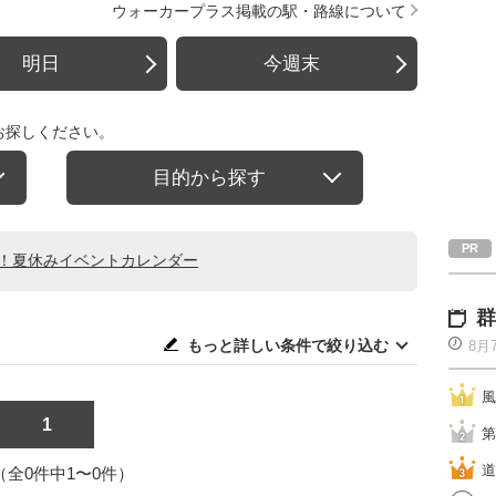
ウォーカープラス掲載の駅・路線について
明日
今週末
お探しください。
目的から探す
る！夏休みイベントカレンダー
群
もっと詳しい条件で絞り込む
8月
風
1
第
道
1（全0件中1〜0件）