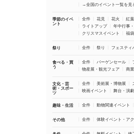
→全国のイベント一覧を見
全件
花見
花火
紅
季節のイベ
ント
ライトアップ
年中行事
クリスマスイベント
福
全件
祭り
フェスティ
祭り
全件
バーゲンセール
食べる・買
う
物産展・観光フェア
商
全件
美術展・博物展
文化・芸
術・スポー
映画イベント
舞台・演
ツ
全件
動物関連イベント
趣味・生活
全件
体験イベント・ア
その他
全件
無料イベント
終