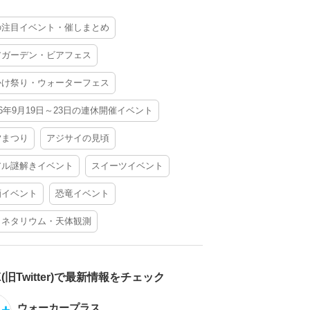
の注目イベント・催しまとめ
アガーデン・ビアフェス
かけ祭り・ウォーターフェス
26年9月19日～23日の連休開催イベント
夕まつり
アジサイの見頃
アル謎解きイベント
スイーツイベント
酒イベント
恐竜イベント
ラネタリウム・天体観測
X(旧Twitter)で最新情報をチェック
ウォーカープラス