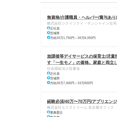
無資格/介護職員・ヘルパー/賞与あり
株式会社ツクイツクイ・サンシャイン古河
正社員
茨城県
月給20万1,750円～26万8,350円
放課後等デイサービスの保育士/児童指導
す「一生モノ」の資格。家庭と両立
社会福祉法人征峯会
正社員
茨城県
月給26万7,300円～33万600円
経験必須/40万〜70万円/アプリエン
株式会社エクストリーム 名古屋オフィス
業務委託