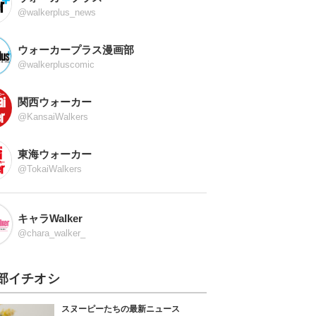
@walkerplus_news
ウォーカープラス漫画部
@walkerpluscomic
関西ウォーカー
@KansaiWalkers
東海ウォーカー
@TokaiWalkers
キャラWalker
@chara_walker_
部イチオシ
スヌーピーたちの最新ニュース