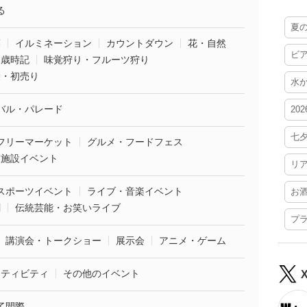
る
夏
葉
イルミネーション
カウントダウン
花・自然
ビ
・歳時記
味覚狩り・フルーツ狩り
袋・初売り
水
バル・パレード
20
七
フリーマーケット
グルメ・フードフェス
業施設イベント
リ
スポーツイベント
ライブ・音楽イベント
お
劇
伝統芸能・お笑いライブ
プ
講演会・トークショー
展示会
アニメ・ゲーム
クティビティ
その他のイベント
了間際