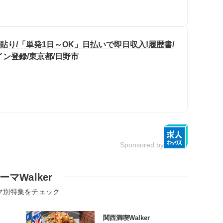
貼り/「単発1日～OK」日払いで即日収入!履歴書/
イン登録/東京都/日野市
Sponsored by
ーマWalker
マ別特集をチェック
関西満喫Walker