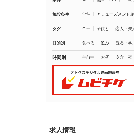
条件
全件
アミューズメント
施設条件
全件
子供と
恋人・夫
タグ
目的別
食べる
遊ぶ
観る・学
時間別
午前中
お昼
夕方・夜
求人情報