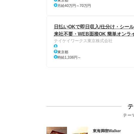
東京都
月給40万円～70万円
日払いOKで即日収入/仕分け・シール
来社不要・WEB面接OK 簡単オンラ
テイケイワークス東京株式会社
東京都
時給1,336円～
テ
テー
東海満喫Walker