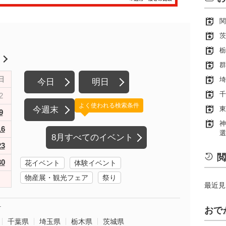
関
茨
栃
月
群
日
埼
今日
明日
千
2
よく使われる検索条件
今週末
東
9
神
16
選
8月すべてのイベント
23
閲
30
花イベント
体験イベント
物産展・観光フェア
祭り
最近見
町
おで
千葉県
埼玉県
栃木県
茨城県