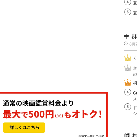
夏
夏
群
8月
く
道
の
桐
G
ス
ド
シ
お