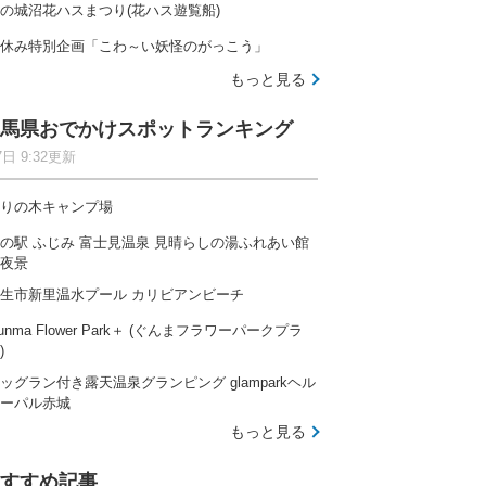
の城沼花ハスまつり(花ハス遊覧船)
休み特別企画「こわ～い妖怪のがっこう」
もっと見る
馬県おでかけスポットランキング
7日 9:32更新
りの木キャンプ場
の駅 ふじみ 富士見温泉 見晴らしの湯ふれあい館
夜景
生市新里温水プール カリビアンビーチ
unma Flower Park＋ (ぐんまフラワーパークプラ
)
ッグラン付き露天温泉グランピング glamparkヘル
ーパル赤城
もっと見る
すすめ記事