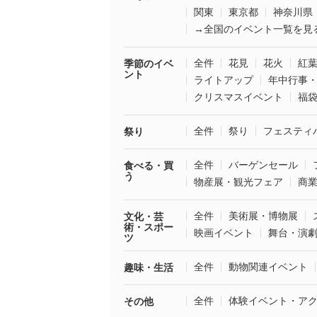
関東
東京都
神奈川県
→全国のイベント一覧を見
全件
花見
花火
紅
季節のイベ
ント
ライトアップ
年中行事
クリスマスイベント
福
全件
祭り
フェスティ
祭り
全件
バーゲンセール
食べる・買
う
物産展・観光フェア
商
全件
美術展・博物展
文化・芸
術・スポー
映画イベント
舞台・演
ツ
全件
動物関連イベント
趣味・生活
全件
体験イベント・ア
その他