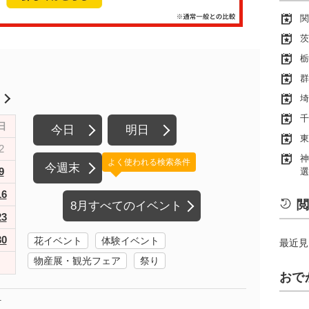
関
茨
栃
群
月
埼
千
日
今日
明日
東
2
神
よく使われる検索条件
今週末
9
選
16
閲
8月すべてのイベント
23
30
花イベント
体験イベント
最近見
物産展・観光フェア
祭り
おで
町