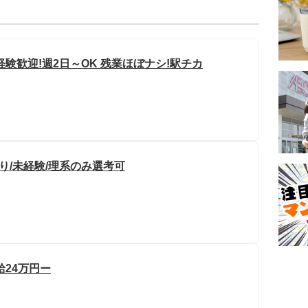
験歓迎!週2日～OK 残業ほぼナシ!駅チカ
り/未経験/理系のみ選考可
24万円ー