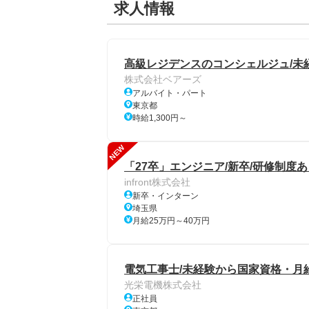
求人情報
高級レジデンスのコンシェルジュ/未経
株式会社ベアーズ
アルバイト・パート
東京都
時給1,300円～
NEW
「27卒」エンジニア/新卒/研修制度あ
infront株式会社
新卒・インターン
埼玉県
月給25万円～40万円
電気工事士/未経験から国家資格・月給
光栄電機株式会社
正社員