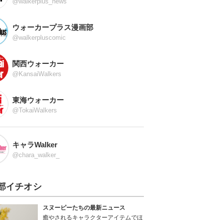
@walkerplus_news
ウォーカープラス漫画部
@walkerpluscomic
関西ウォーカー
@KansaiWalkers
東海ウォーカー
@TokaiWalkers
キャラWalker
@chara_walker_
部イチオシ
スヌーピーたちの最新ニュース
癒やされるキャラクターアイテムでほ