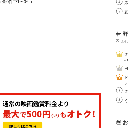
1（全0件中1〜0件）
第
夏
群
8月
道
の
桐
ド
シ
道
く
お