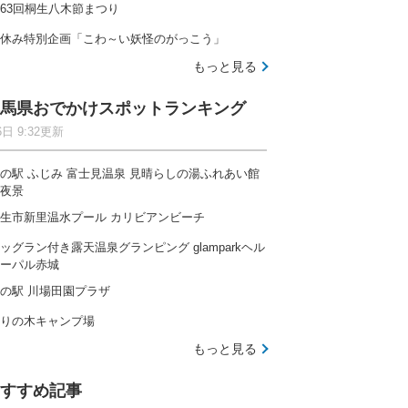
63回桐生八木節まつり
休み特別企画「こわ～い妖怪のがっこう」
もっと見る
馬県おでかけスポットランキング
6日 9:32更新
の駅 ふじみ 富士見温泉 見晴らしの湯ふれあい館
夜景
生市新里温水プール カリビアンビーチ
ッグラン付き露天温泉グランピング glamparkヘル
ーパル赤城
の駅 川場田園プラザ
りの木キャンプ場
もっと見る
すすめ記事