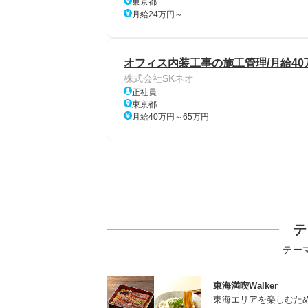
東京都
月給24万円～
オフィス内装工事の施工管理/月給40
株式会社SKネオ
正社員
東京都
月給40万円～65万円
テ
テー
東海満喫Walker
東海エリアを楽しむた