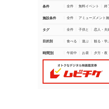
全件
無料イベント
終
条件
全件
アミューズメント
施設条件
全件
子供と
恋人・夫
タグ
目的別
食べる
遊ぶ
観る・学
時間別
午前中
お昼
夕方・夜