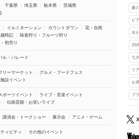
千葉県
埼玉県
栃木県
茨城県
夏
る
ビ
葉
イルミネーション
カウントダウン
花・自然
水
・歳時記
味覚狩り・フルーツ狩り
袋・初売り
20
バル・パレード
七
リ
フリーマーケット
グルメ・フードフェス
業施設イベント
お
スポーツイベント
ライブ・音楽イベント
プ
劇
伝統芸能・お笑いライブ
講演会・トークショー
展示会
アニメ・ゲーム
クティビティ
その他のイベント