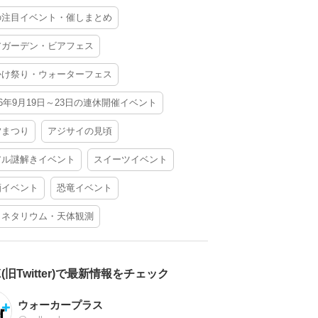
の注目イベント・催しまとめ
アガーデン・ビアフェス
かけ祭り・ウォーターフェス
26年9月19日～23日の連休開催イベント
夕まつり
アジサイの見頃
アル謎解きイベント
スイーツイベント
酒イベント
恐竜イベント
ラネタリウム・天体観測
X(旧Twitter)で最新情報をチェック
ウォーカープラス