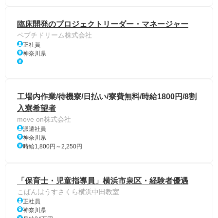
臨床開発のプロジェクトリーダー・マネージャー
ペプチドリーム株式会社
正社員
神奈川県
工場内作業/待機寮/日払い/寮費無料/時給1800円/8割
入寮希望者
move on株式会社
派遣社員
神奈川県
時給1,800円～2,250円
「保育士・児童指導員」横浜市泉区・経験者優遇
こぱんはうすさくら横浜中田教室
正社員
神奈川県