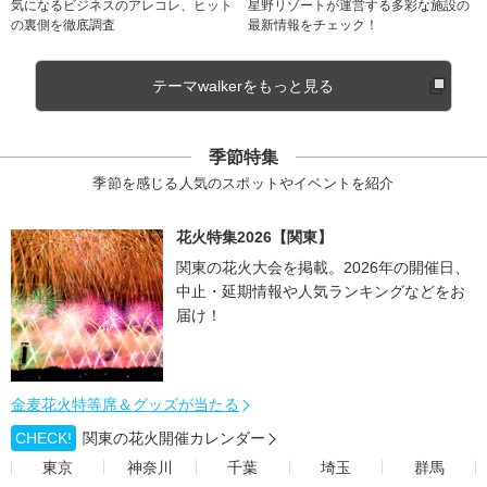
気になるビジネスのアレコレ、ヒット
星野リゾートが運営する多彩な施設の
の裏側を徹底調査
最新情報をチェック！
テーマwalkerをもっと見る
季節特集
季節を感じる人気のスポットやイベントを紹介
花火特集2026【関東】
関東の花火大会を掲載。2026年の開催日、
中止・延期情報や人気ランキングなどをお
届け！
金麦花火特等席＆グッズが当たる
CHECK!
関東の花火開催カレンダー
東京
神奈川
千葉
埼玉
群馬