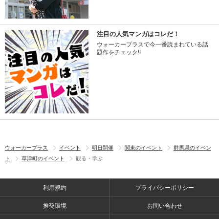
注目の人気マンガはコレだ！
ウォーカープラスで今一番読まれている話
題作をチェック!!
ウォーカープラス
イベント
明日開催
関東のイベント
群馬県のイベン
ト
草津町のイベント
観る・学ぶ
利用規約
プライバシーポリシー
推奨環境
お問い合わせ