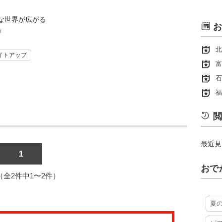
な世界が広がる
お
市
北
イトアップ
富
石
福
閲
最近見
1
おで
1（全2件中1〜2件）
夏