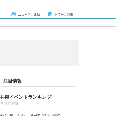
ニュース・連載
おでかけ情報
注目情報
井県イベントランキング
7日 9:32更新
前焼『陶ふうりん』風が奏でる土の音色