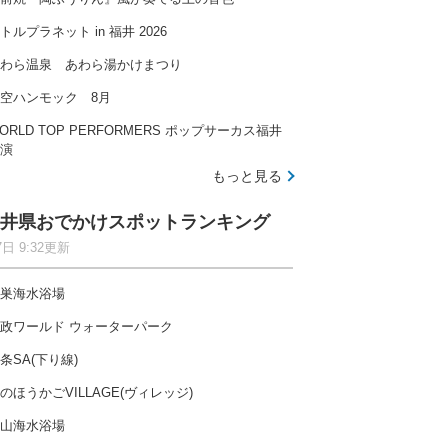
トルプラネット in 福井 2026
わら温泉 あわら湯かけまつり
空ハンモック 8月
ORLD TOP PERFORMERS ポップサーカス福井
演
もっと見る
井県おでかけスポットランキング
7日 9:32更新
巣海水浴場
政ワールド ウォーターパーク
条SA(下り線)
のほうかごVILLAGE(ヴィレッジ)
山海水浴場