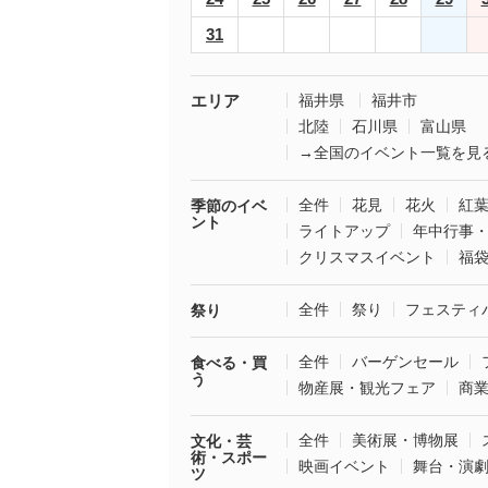
31
エリア
福井県
福井市
北陸
石川県
富山県
→全国のイベント一覧を見
全件
花見
花火
紅
季節のイベ
ント
ライトアップ
年中行事
クリスマスイベント
福
全件
祭り
フェスティ
祭り
全件
バーゲンセール
食べる・買
う
物産展・観光フェア
商
全件
美術展・博物展
文化・芸
術・スポー
映画イベント
舞台・演
ツ