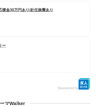
応援金30万円あり/赴任旅費あり
リー
Sponsored by
ーマWalker