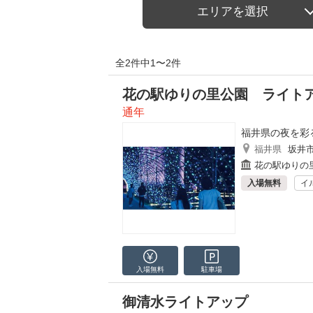
エリアを選択
全2件中1〜2件
花の駅ゆりの里公園 ライト
通年
福井県の夜を彩
福井県
坂井
花の駅ゆりの
入場無料
イ
入場無料
駐車場
御清水ライトアップ