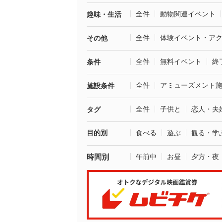
全件
動物関連イベント
趣味・生活
全件
体験イベント・ア
その他
全件
無料イベント
終
条件
全件
アミューズメント
施設条件
全件
子供と
恋人・夫
タグ
目的別
食べる
遊ぶ
観る・学
時間別
午前中
お昼
夕方・夜