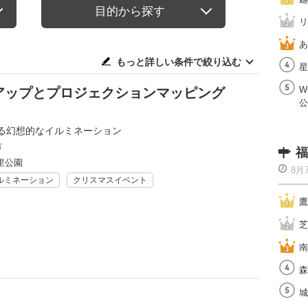
目的から探す
リ
あ
もっと詳しい条件で絞り込む
星
W
アップとプロジェクションマッピング
公
る幻想的なイルミネーション
市
福
里公園
8月
ルミネーション
クリスマスイベント
鷹
芝
南
森
城