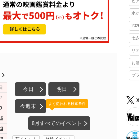
ビ
水
20
七
リ
お
月
プ
日
今日
明日
2
よく使われる検索条件
今週末
9
16
8月すべてのイベント
23
30