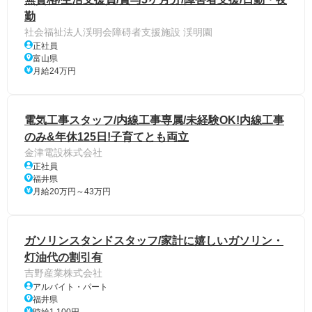
勤
社会福祉法人渓明会障碍者支援施設 渓明園
正社員
富山県
月給24万円
電気工事スタッフ/内線工事専属/未経験OK!内線工事
のみ&年休125日!子育てとも両立
金津電設株式会社
正社員
福井県
月給20万円～43万円
ガソリンスタンドスタッフ/家計に嬉しいガソリン・
灯油代の割引有
吉野産業株式会社
アルバイト・パート
福井県
時給1,100円