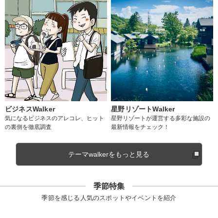
ビジネスWalker
星野リゾートWalker
気になるビジネスのアレコレ、ヒット
星野リゾートが運営する多彩な施設の
の裏側を徹底調査
最新情報をチェック！
テーマwalkerをもっと見る
季節特集
季節を感じる人気のスポットやイベントを紹介