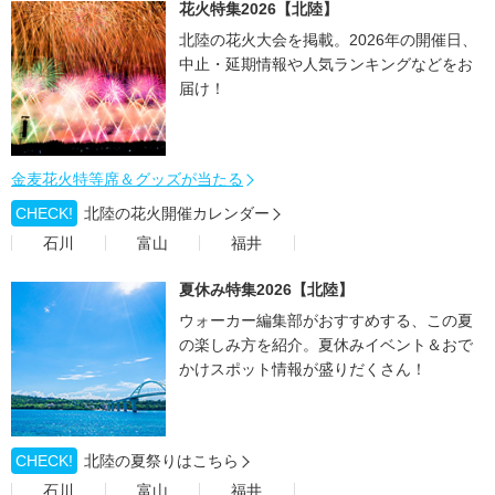
花火特集2026【北陸】
北陸の花火大会を掲載。2026年の開催日、
中止・延期情報や人気ランキングなどをお
届け！
金麦花火特等席＆グッズが当たる
CHECK!
北陸の花火開催カレンダー
石川
富山
福井
夏休み特集2026【北陸】
ウォーカー編集部がおすすめする、この夏
の楽しみ方を紹介。夏休みイベント＆おで
かけスポット情報が盛りだくさん！
CHECK!
北陸の夏祭りはこちら
石川
富山
福井