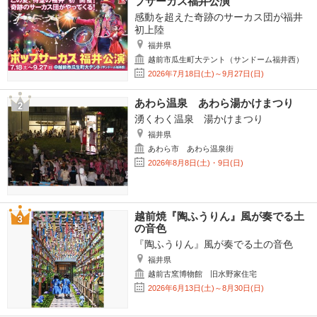
プサーカス福井公演
感動を超えた奇跡のサーカス団が福井
初上陸
福井県
越前市瓜生町大テント（サンドーム福井西）
2026年7月18日(土)～9月27日(日)
あわら温泉 あわら湯かけまつり
湧くわく温泉 湯かけまつり
福井県
あわら市 あわら温泉街
2026年8月8日(土)・9日(日)
越前焼『陶ふうりん』風が奏でる土
の音色
『陶ふうりん』風が奏でる土の音色
福井県
越前古窯博物館 旧水野家住宅
2026年6月13日(土)～8月30日(日)