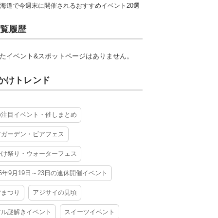
海道で今週末に開催されるおすすめイベント20選
覧履歴
たイベント&スポットページはありません。
かけトレンド
の注目イベント・催しまとめ
アガーデン・ビアフェス
かけ祭り・ウォーターフェス
26年9月19日～23日の連休開催イベント
夕まつり
アジサイの見頃
アル謎解きイベント
スイーツイベント