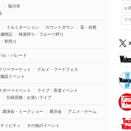
市
旭川市
お
る
プ
葉
イルミネーション
カウントダウン
花・自然
・歳時記
味覚狩り・フルーツ狩り
袋・初売り
バル・パレード
フリーマーケット
グルメ・フードフェス
業施設イベント
スポーツイベント
ライブ・音楽イベント
劇
伝統芸能・お笑いライブ
講演会・トークショー
展示会
アニメ・ゲーム
クティビティ
その他のイベント