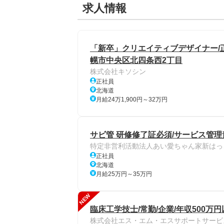
求人情報
「新卒」クリエイティブデザイナー/正
幌市中央区北四条西2丁目
株式会社キソシン
正社員
北海道
月給24万1,900円～32万円
サビ管 研修修了証必須/サービス管理
特定非営利活動法人あい愛ちゃん家新はっ
正社員
北海道
月給25万円～35万円
NEW
臨床工学技士/常勤/企業/年収500万
株式会社エス・エム・エスサポートサービ