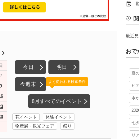
北
閲
最近見
おで
月
日
今日
明日
夏
2
よく使われる検索条件
今週末
9
ビ
16
水
8月すべてのイベント
23
20
30
花イベント
体験イベント
七
物産展・観光フェア
祭り
リ