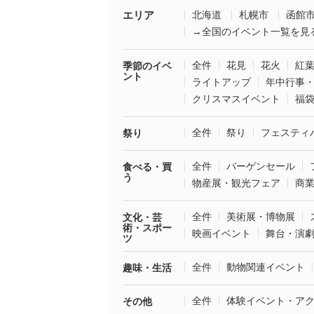
エリア
北海道
札幌市
函館
→全国のイベント一覧を見
全件
花見
花火
紅
季節のイベ
ント
ライトアップ
年中行事
クリスマスイベント
福
全件
祭り
フェスティ
祭り
全件
バーゲンセール
食べる・買
う
物産展・観光フェア
商
全件
美術展・博物展
文化・芸
術・スポー
映画イベント
舞台・演
ツ
全件
動物関連イベント
趣味・生活
全件
体験イベント・ア
その他