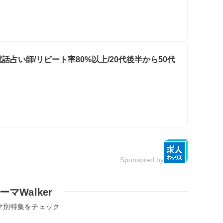
占い師/リピート率80%以上/20代後半から50代
Sponsored by
ーマWalker
マ別特集をチェック