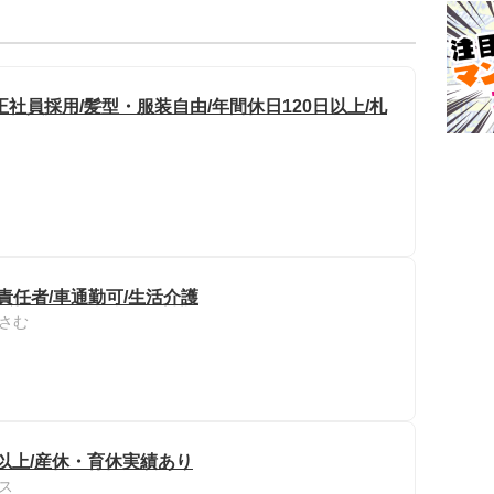
社員採用/髪型・服装自由/年間休日120日以上/札
責任者/車通勤可/生活介護
さむ
円以上/産休・育休実績あり
ス