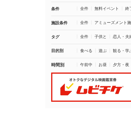
全件
無料イベント
終
条件
全件
アミューズメント
施設条件
全件
子供と
恋人・夫
タグ
目的別
食べる
遊ぶ
観る・学
時間別
午前中
お昼
夕方・夜