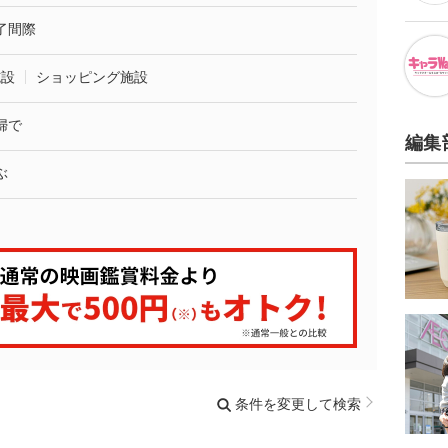
了間際
施設
ショッピング施設
婦で
編集
ぶ
条件を変更して検索