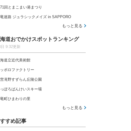
71回とまこまい港まつり
竜迷路 ジュラシックメイズ in SAPPORO
もっと見る
海道おでかけスポットランキング
8日 9:32更新
海道立近代美術館
ッポロファクトリー
営滝野すずらん丘陵公園
っぽろばんけいスキー場
竜町ひまわりの里
もっと見る
すすめ記事