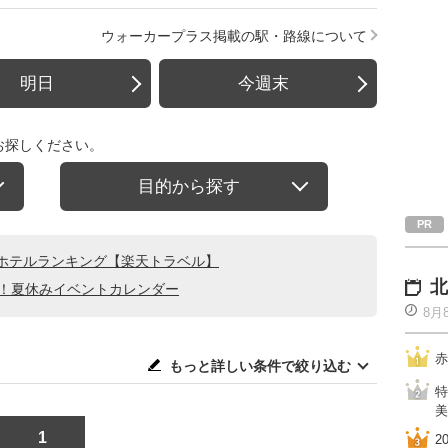
ウォーカープラス掲載の駅・路線について
明日
今週末
お探しください。
目的から探す
ホテルランキング【楽天トラベル】
北
る！夏休みイベントカレンダー
8月
赤
もっと詳しい条件で絞り込む
特
美
1
2