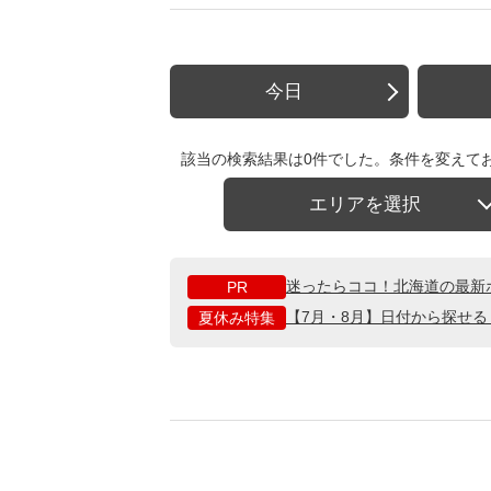
今日
該当の検索結果は0件でした。条件を変えて
エリアを選択
迷ったらココ！北海道の最新
PR
【7月・8月】日付から探せ
夏休み特集