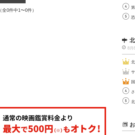
第
1（全0件中1〜0件）
恐
北
8月
北
サ
国
さ
北
お