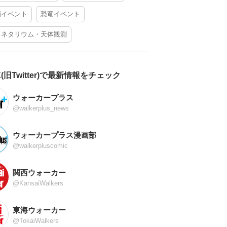
酒イベント
恐竜イベント
ラネタリウム・天体観測
X(旧Twitter)で最新情報をチェック
ウォーカープラス
@walkerplus_news
ウォーカープラス漫画部
@walkerpluscomic
関西ウォーカー
@KansaiWalkers
東海ウォーカー
@TokaiWalkers