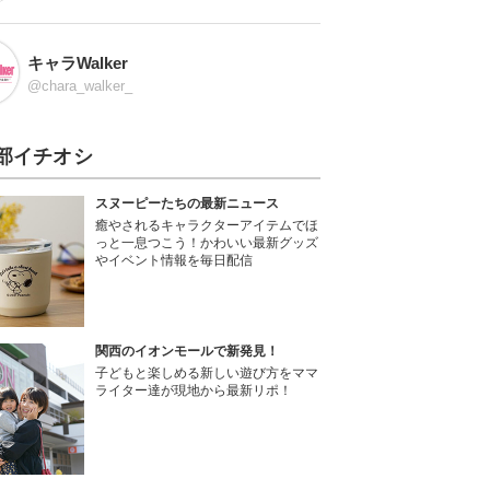
キャラWalker
@chara_walker_
部イチオシ
スヌーピーたちの最新ニュース
癒やされるキャラクターアイテムでほ
っと一息つこう！かわいい最新グッズ
やイベント情報を毎日配信
関西のイオンモールで新発見！
子どもと楽しめる新しい遊び方をママ
ライター達が現地から最新リポ！