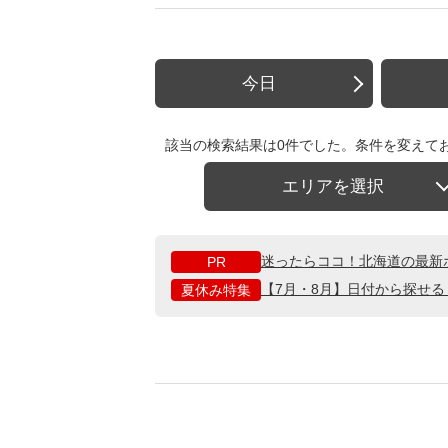
今日
該当の検索結果は0件でした。条件を変えて
エリアを選択
迷ったらココ！北海道の最新
PR
【7月・8月】日付から探せ
夏休み特集