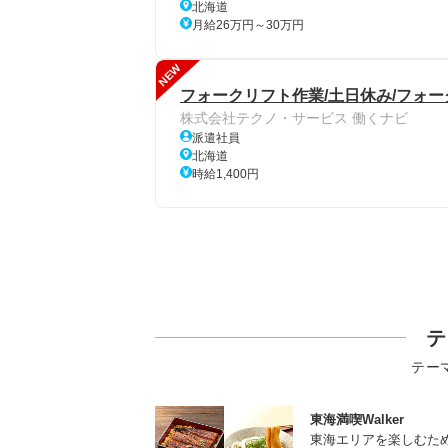
北海道
月給26万円～30万円
NEW
フォークリフト作業/土日休み/フォ
株式会社テクノ・サービス 働くナビ
派遣社員
北海道
時給1,400円
テ
テー
東海満喫Walker
東海エリアを楽しむた