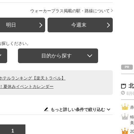
ウォーカープラス掲載の駅・路線について
明日
今週末
お探しください。
目的から探す
ホテルランキング【楽天トラベル】
北
る！夏休みイベントカレンダー
8月
赤
もっと詳しい条件で絞り込む
特
美
1
2