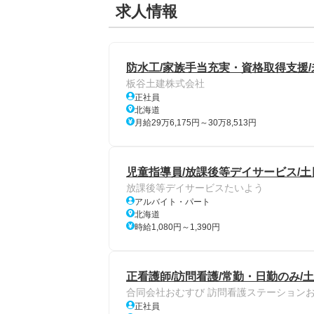
求人情報
防水工/家族手当充実・資格取得支援
板谷土建株式会社
正社員
北海道
月給29万6,175円～30万8,513円
児童指導員/放課後等デイサービス/土
放課後等デイサービスたいよう
アルバイト・パート
北海道
時給1,080円～1,390円
正看護師/訪問看護/常勤・日勤のみ/
合同会社おむすび 訪問看護ステーション
正社員