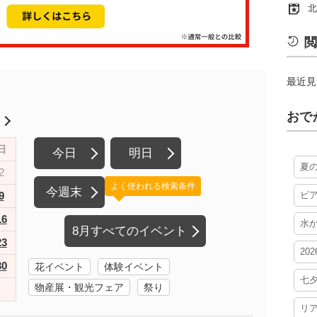
北
閲
最近見
おで
月
日
今日
明日
夏
2
よく使われる検索条件
今週末
9
ビ
16
水
8月すべてのイベント
23
20
30
花イベント
体験イベント
七
物産展・観光フェア
祭り
リ