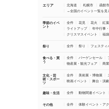
エリア
北海道
札幌市
函館
→全国のイベント一覧を見
全件
花見
花火
紅
季節のイベ
ント
ライトアップ
年中行事
クリスマスイベント
福
全件
祭り
フェスティ
祭り
全件
バーゲンセール
食べる・買
う
物産展・観光フェア
商
全件
美術展・博物展
文化・芸
術・スポー
映画イベント
舞台・演
ツ
全件
動物関連イベント
趣味・生活
全件
体験イベント・ア
その他