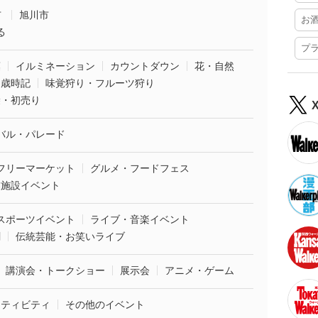
市
旭川市
お
る
プ
葉
イルミネーション
カウントダウン
花・自然
・歳時記
味覚狩り・フルーツ狩り
袋・初売り
バル・パレード
フリーマーケット
グルメ・フードフェス
業施設イベント
スポーツイベント
ライブ・音楽イベント
劇
伝統芸能・お笑いライブ
講演会・トークショー
展示会
アニメ・ゲーム
クティビティ
その他のイベント