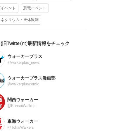
酒イベント
恐竜イベント
ラネタリウム・天体観測
X(旧Twitter)で最新情報をチェック
ウォーカープラス
@walkerplus_news
ウォーカープラス漫画部
@walkerpluscomic
関西ウォーカー
@KansaiWalkers
東海ウォーカー
@TokaiWalkers