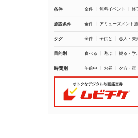
全件
無料イベント
終
条件
全件
アミューズメント
施設条件
全件
子供と
恋人・夫
タグ
目的別
食べる
遊ぶ
観る・学
時間別
午前中
お昼
夕方・夜