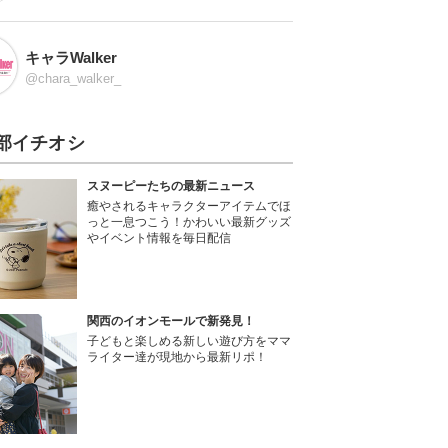
キャラWalker
@chara_walker_
部イチオシ
スヌーピーたちの最新ニュース
癒やされるキャラクターアイテムでほ
っと一息つこう！かわいい最新グッズ
やイベント情報を毎日配信
関西のイオンモールで新発見！
子どもと楽しめる新しい遊び方をママ
ライター達が現地から最新リポ！