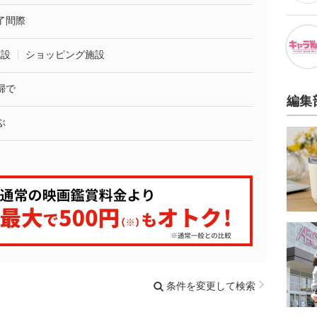
了間際
施設
ショッピング施設
婦で
編集
ぶ
条件を変更して検索