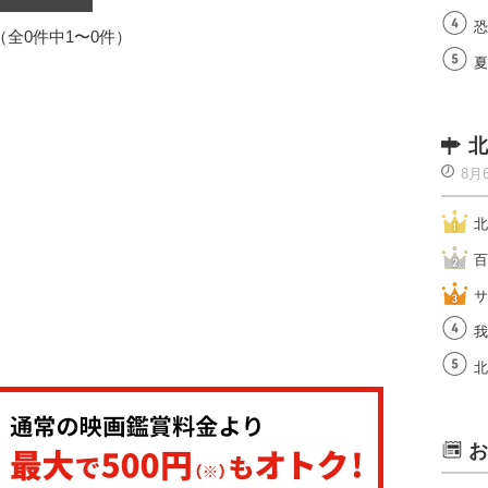
恐
1（全0件中1〜0件）
夏
北
8月
北
百
サ
我
北
お