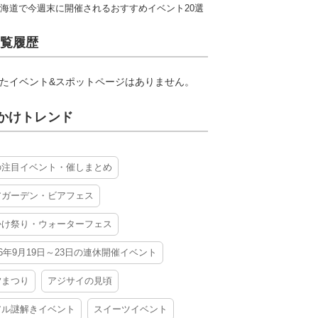
海道で今週末に開催されるおすすめイベント20選
覧履歴
たイベント&スポットページはありません。
かけトレンド
の注目イベント・催しまとめ
アガーデン・ビアフェス
かけ祭り・ウォーターフェス
26年9月19日～23日の連休開催イベント
夕まつり
アジサイの見頃
アル謎解きイベント
スイーツイベント