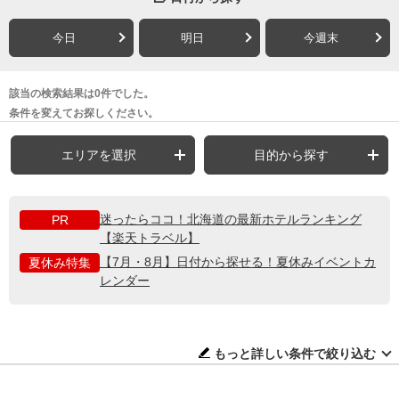
今日
明日
今週末
該当の検索結果は0件でした。
条件を変えてお探しください。
エリアを選択
目的から探す
迷ったらココ！北海道の最新ホテルランキング
PR
【楽天トラベル】
【7月・8月】日付から探せる！夏休みイベントカ
夏休み特集
レンダー
もっと詳しい条件で絞り込む