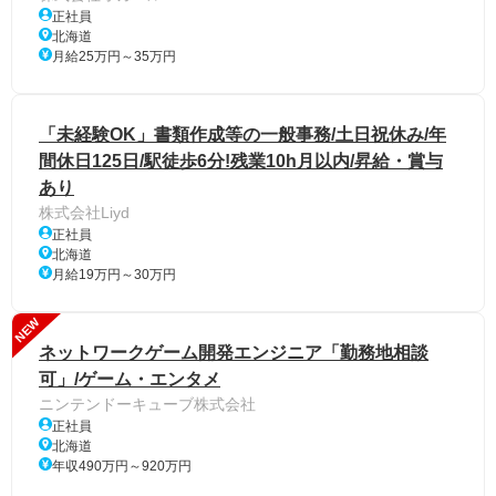
正社員
北海道
月給25万円～35万円
「未経験OK」書類作成等の一般事務/土日祝休み/年
間休日125日/駅徒歩6分!残業10h月以内/昇給・賞与
あり
株式会社Liyd
正社員
北海道
月給19万円～30万円
NEW
ネットワークゲーム開発エンジニア「勤務地相談
可」/ゲーム・エンタメ
ニンテンドーキューブ株式会社
正社員
北海道
年収490万円～920万円