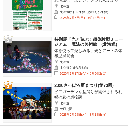
北海道の「楽しい」を赤れんがから
北海道
北海道庁旧本庁舎（赤れんが庁舎）
2026年7月5日(日)～9月12日(土)
特別展「光と遊ぶ！超体験型ミュー
ジアム 魔法の美術館」(北海道)
体を使って楽しめる、光とアートの体
感型展覧会
北海道
北海道立近代美術館
2026年7月17日(金)～8月30日(日)
2026さっぽろ夏まつり(第73回)
ビアガーデンや盆踊りが開催される札
幌の夏の風物詩
北海道
大通公園
2026年7月23日(木)～8月18日(火)