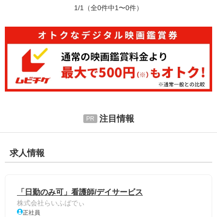
1/1
（全0件中1〜0件）
注目情報
求人情報
「日勤のみ可」看護師/デイサービス
株式会社らいふばでぃ
正社員