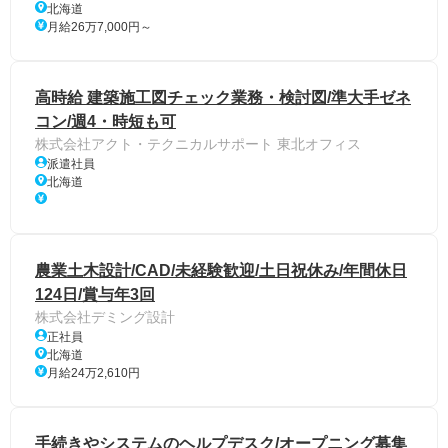
北海道
月給26万7,000円～
高時給 建築施工図チェック業務・検討図/準大手ゼネ
コン/週4・時短も可
株式会社アクト・テクニカルサポート 東北オフィス
派遣社員
北海道
農業土木設計/CAD/未経験歓迎/土日祝休み/年間休日
124日/賞与年3回
株式会社デミング設計
正社員
北海道
月給24万2,610円
手続きやシステムのヘルプデスク/オープニング募集