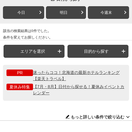
今日
明日
今週末
該当の検索結果は0件でした。
条件を変えてお探しください。
エリアを選択
目的から探す
迷ったらココ！北海道の最新ホテルランキング
PR
【楽天トラベル】
【7月・8月】日付から探せる！夏休みイベントカ
夏休み特集
レンダー
もっと詳しい条件で絞り込む