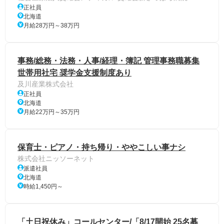
正社員
北海道
月給28万円～38万円
事務/総務・法務・人事/経理・簿記 管理事務職募集
世帯用社宅 奨学金支援制度あり
及川産業株式会社
正社員
北海道
月給22万円～35万円
保育士・ピアノ・持ち帰り・ややこしい事ナシ
株式会社ニッソーネット
派遣社員
北海道
時給1,450円～
「土日祝休み」コールセンター/「8/17開始 25名募