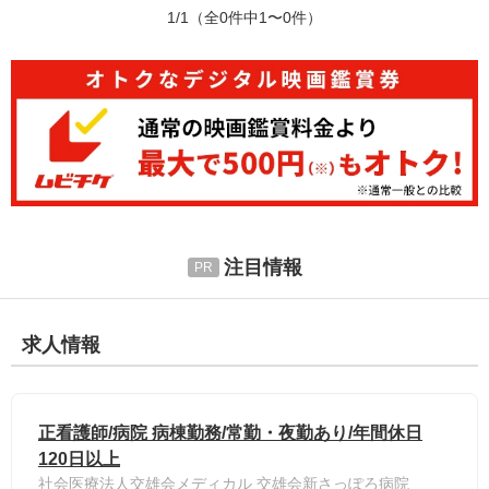
1/1
（全0件中1〜0件）
注目情報
求人情報
正看護師/病院 病棟勤務/常勤・夜勤あり/年間休日
120日以上
社会医療法人交雄会メディカル 交雄会新さっぽろ病院