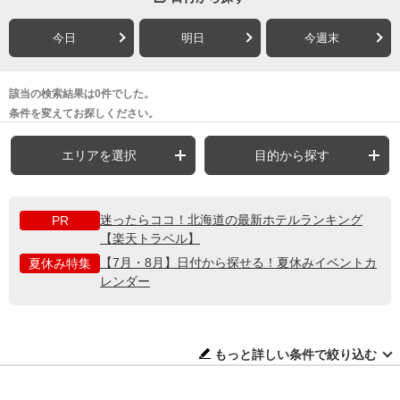
今日
明日
今週末
該当の検索結果は0件でした。
条件を変えてお探しください。
エリアを選択
目的から探す
迷ったらココ！北海道の最新ホテルランキング
PR
【楽天トラベル】
【7月・8月】日付から探せる！夏休みイベントカ
夏休み特集
レンダー
もっと詳しい条件で絞り込む