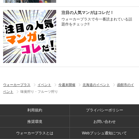
注目の人気マンガはコレだ！
ウォーカープラスで今一番読まれている話
題作をチェック!!
ウォーカープラス
イベント
今週末開催
北海道のイベント
函館市のイ
ベント
味覚狩り・フルーツ狩り
利用規約
プライバシーポリシー
推奨環境
お問い合わせ
ウォーカープラスとは
Webプッシュ通知について