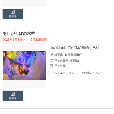
駐車場
あしがくぼの氷柱
2026年1月8日(木)～2月23日(祝)
山の斜面に広がる幻想的な氷柱
埼玉県
秩父郡横瀬町
芦ヶ久保駅(埼玉県)
芦ヶ久保
イルミネーション
その他のイベント
駐車場