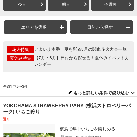
今日
明日
今週末
エリアを選択
目的から探す
いよいよ本番！夏を彩る8月の関東花火大会一覧
花火特集
【7月・8月】日付から探せる！夏休みイベントカ
夏休み特集
レンダー
全3件中1〜3件
もっと詳しい条件で絞り込む
YOKOHAMA STRAWBERRY PARK (横浜ストロベリーパ
ーク) いちご狩り
通年
横浜で年中いちごを楽しめる