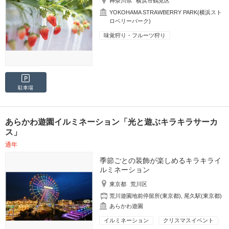
神奈川県
横浜市鶴見区
YOKOHAMA STRAWBERRY PARK(横浜スト
ロベリーパーク)
味覚狩り・フルーツ狩り
駐車場
あらかわ遊園イルミネーション「光と遊ぶキラキラサーカ
ス」
通年
季節ごとの装飾が楽しめるキラキライ
ルミネーション
東京都
荒川区
荒川遊園地前停留所(東京都)
,
尾久駅(東京都)
あらかわ遊園
イルミネーション
クリスマスイベント