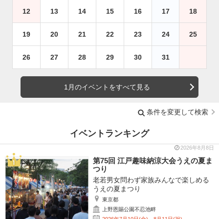
12
13
14
15
16
17
18
19
20
21
22
23
24
25
26
27
28
29
30
31
1月のイベントをすべて見る
条件を変更して検索
イベントランキング
2026年8月8日
第75回 江戸趣味納涼大会うえの夏ま
つり
老若男女問わず家族みんなで楽しめる
うえの夏まつり
東京都
上野恩賜公園不忍池畔
2026年7月10日(金)～8月11日(祝)