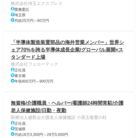
株式会社埼玉エクスプレス
業務委託
埼玉県
月給25万円～60万円
「半導体製造装置部品の海外営業メンバー」世界シ
ェア70%を誇る半導体成長企業/グローバル展開×ス
タンダード上場
株式会社フェローテック
正社員
東京都
年収800万円～900万円
無資格/介護職員・ヘルパー/看護師24時間常駐/介護
老人保健施設/日勤・夜勤
医療法人健甦会介護老人保健施設 小美玉敬愛の杜
正社員
茨城県
月給18万3,300円～29万5,000円