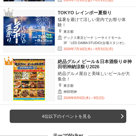
TOKYO レインボー夏祭り
猛暑を避けて涼しい室内でお祭り体
験！
東京都
デックス東京ビーチ シーサイドモール
3F「LED DAIBA STUDIO(台場スタジオ)」
2026年7月16日(木)～8月31日(月)
絶品グルメ ビール＆日本酒祭り＠神
田明神納涼祭り2026
絶品グルメ屋台と美味しいビールが大
集合！
東京都
神田明神
2026年8月6日(木)～9日(日)
4位以下のイベントを見る
テーマWalker