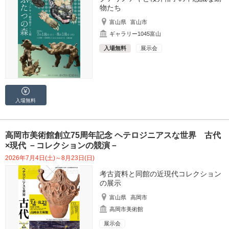
物たち
富山県
富山市
ギャラリー1045富山
入場無料
展示会
入場無料
高岡市美術館創立75周年記念 ヘテロジニアスな世界 古代
×現代 －コレクションの競演－
2026年7月4日(土)～8月23日(日)
考古資料と同館の近現代コレクション
の展示
富山県
高岡市
高岡市美術館
展示会