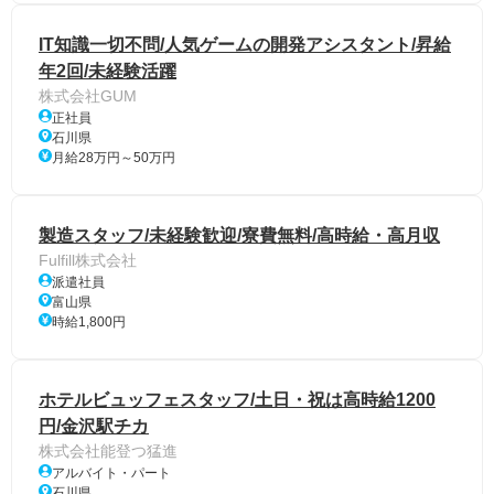
IT知識一切不問/人気ゲームの開発アシスタント/昇給
年2回/未経験活躍
株式会社GUM
正社員
石川県
月給28万円～50万円
製造スタッフ/未経験歓迎/寮費無料/高時給・高月収
Fulfill株式会社
派遣社員
富山県
時給1,800円
ホテルビュッフェスタッフ/土日・祝は高時給1200
円/金沢駅チカ
株式会社能登つ猛進
アルバイト・パート
石川県