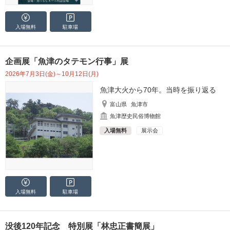
入場無料
駐車場
企画展「魚津のタテモン行事」展
2026年7月3日(金)～10月12日(月)
魚津大火から70年。当時を振り返る
富山県
魚津市
魚津歴史民俗博物館
入場無料
展示会
入場無料
駐車場
没後120年記念 特別展「林忠正書簡展」