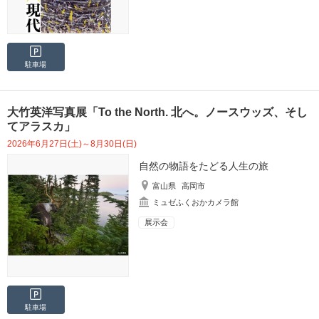
駐車場
大竹英洋写真展「To the North. 北へ。ノースウッズ、そし
てアラスカ」
2026年6月27日(土)～8月30日(日)
自然の物語をたどる人生の旅
富山県
高岡市
ミュゼふくおかカメラ館
展示会
駐車場