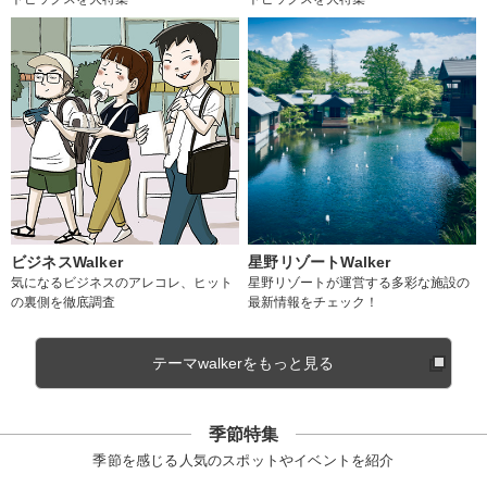
ビジネスWalker
星野リゾートWalker
気になるビジネスのアレコレ、ヒット
星野リゾートが運営する多彩な施設の
の裏側を徹底調査
最新情報をチェック！
テーマwalkerをもっと見る
季節特集
季節を感じる人気のスポットやイベントを紹介