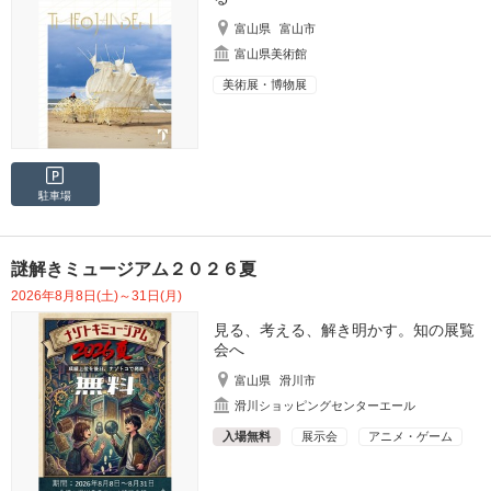
富山県
富山市
富山県美術館
美術展・博物展
駐車場
謎解きミュージアム２０２６夏
2026年8月8日(土)～31日(月)
見る、考える、解き明かす。知の展覧
会へ
富山県
滑川市
滑川ショッピングセンターエール
入場無料
展示会
アニメ・ゲーム