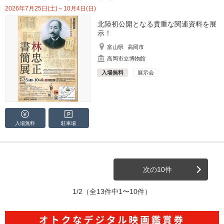
2026年7月25日(土)～10月4日(日)
北陸初公開となる貴重な関連資料を展
示！
富山県
高岡市
高岡市立博物館
入場無料
展示会
入場無料
駐車場
次の10件
1/2
（全13件中1〜10件）