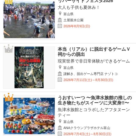
リバーサイドフェスタ2026
大人も子供も夏休み！
富山県
土屋親水公園
2026年8月9日(日)
本当（リアル）に脱出するゲームＶ
祠からの脱出
現実世界で非日常体験ができるゲーム
富山県
謎解き、脱出ゲーム専門店 ナゾトコ
2026年7月11日(土)～8月30日(日)
うおすいーつ 〜魚津水族館の推しの
生き物たちがスイーツに大変身!!〜
魚津水族館とコラボしたアフタヌーン
ティー
富山県
ANAクラウンプラザホテル富山
2026年7月4日(土)～8月30日(日)