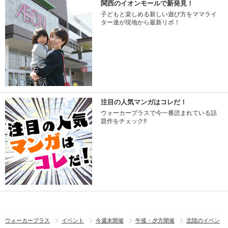
関西のイオンモールで新発見！
子どもと楽しめる新しい遊び方をママライ
ター達が現地から最新リポ！
注目の人気マンガはコレだ！
ウォーカープラスで今一番読まれている話
題作をチェック!!
ウォーカープラス
イベント
今週末開催
午後・夕方開催
北陸のイベン