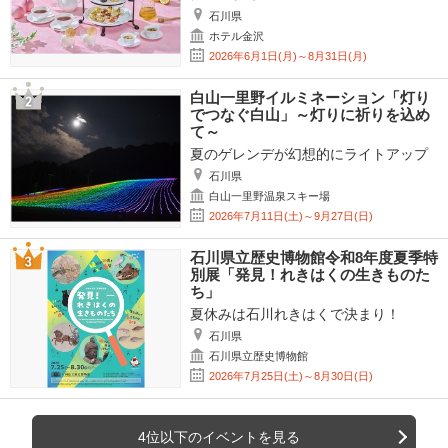
石川県
ホテル金沢
2026年6月1日(月)～8月31日(月)
白山一里野イルミネーション「灯り
でつなぐ白山」～灯りに祈りを込め
て～
夏のゲレンデが幻想的にライトアップ
石川県
白山一里野温泉スキー場
2026年7月11日(土)～9月27日(日)
石川県立歴史博物館令和8年度夏季特
別展「発見！れきはくの生きものた
ち」
夏休みは石川れきはくで決まり！
石川県
石川県立歴史博物館
2026年7月25日(土)～8月30日(日)
4位以下のイベントを見る