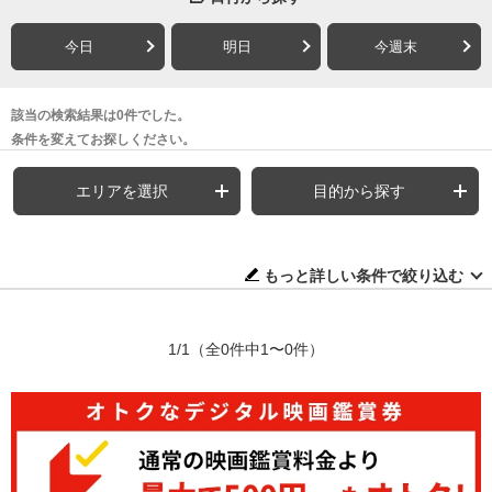
今日
明日
今週末
該当の検索結果は0件でした。
条件を変えてお探しください。
エリアを選択
目的から探す
もっと詳しい条件で絞り込む
1/1
（全0件中1〜0件）