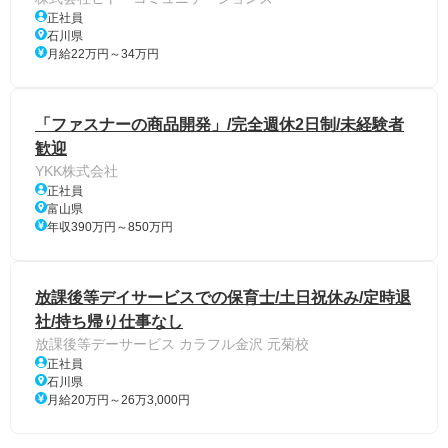
正社員
石川県
月給22万円～34万円
「ファスナーの商品開発」/完全週休2日制/未経験者
歓迎
YKK株式会社
正社員
富山県
年収390万円～850万円
放課後等デイサービスでの保育⼠/土日祝休み/定時退
社/持ち帰り仕事なし
放課後等デーサービス カラフル金沢 元菊校
正社員
石川県
月給20万円～26万3,000円