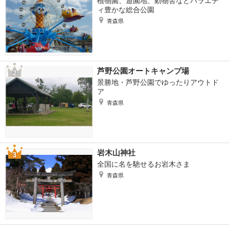
植物園、遊園地、動物舎などバラエテ
ィ豊かな総合公園
青森県
芦野公園オートキャンプ場
景勝地・芦野公園でゆったりアウトド
ア
青森県
岩木山神社
全国に名を馳せるお岩木さま
青森県