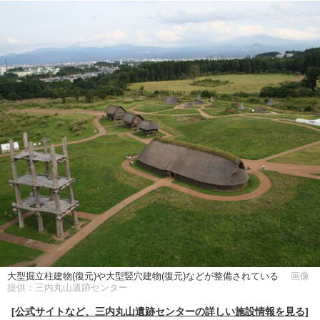
大型掘立柱建物(復元)や大型竪穴建物(復元)などが整備されている
画像
提供：三内丸山遺跡センター
[公式サイトなど、三内丸山遺跡センターの詳しい施設情報を見る]