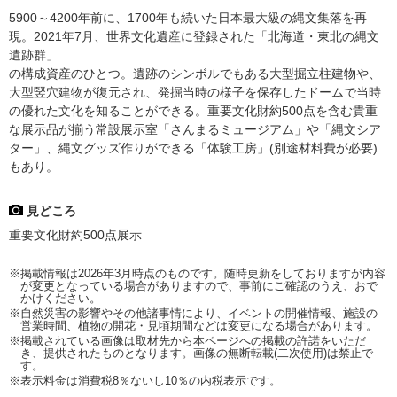
5900～4200年前に、1700年も続いた日本最大級の縄文集落を再
現。2021年7月、世界文化遺産に登録された「北海道・東北の縄文
遺跡群」
の構成資産のひとつ。遺跡のシンボルでもある大型掘立柱建物や、
大型竪穴建物が復元され、発掘当時の様子を保存したドームで当時
の優れた文化を知ることができる。重要文化財約500点を含む貴重
な展示品が揃う常設展示室「さんまるミュージアム」や「縄文シア
ター」、縄文グッズ作りができる「体験工房」(別途材料費が必要)
もあり。
見どころ
重要文化財約500点展示
※掲載情報は2026年3月時点のものです。随時更新をしておりますが内容
が変更となっている場合がありますので、事前にご確認のうえ、おで
かけください。
※自然災害の影響やその他諸事情により、イベントの開催情報、施設の
営業時間、植物の開花・見頃期間などは変更になる場合があります。
※掲載されている画像は取材先から本ページへの掲載の許諾をいただ
き、提供されたものとなります。画像の無断転載(二次使用)は禁止で
す。
※表示料金は消費税8％ないし10％の内税表示です。