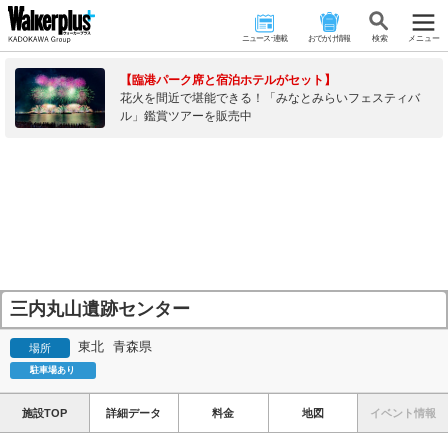
ニュース･連載
おでかけ情報
検 索
メニュー
【臨港パーク席と宿泊ホテルがセット】
花火を間近で堪能できる！「みなとみらいフェスティバ
ル」鑑賞ツアーを販売中
三内丸山遺跡センター
東北
青森県
場所
駐車場あり
施設TOP
詳細データ
料金
地図
イベント情報