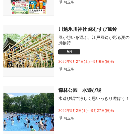
埼玉県
川越氷川神社 縁むすび風鈴
風が想いを運ぶ、江戸風鈴が彩る夏の
風物詩
無料
2026年6月27日(土)～9月6日(日)%
埼玉県
森林公園 水遊び場
水遊び場で涼しく思いっきり遊ぼう！
2026年5月2日(土)～9月27日(日)%
埼玉県