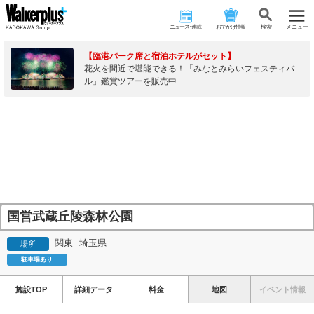
ニュース･連載
おでかけ情報
検 索
メニュー
【臨港パーク席と宿泊ホテルがセット】
花火を間近で堪能できる！「みなとみらいフェスティバ
ル」鑑賞ツアーを販売中
国営武蔵丘陵森林公園
関東
埼玉県
場所
駐車場あり
施設TOP
詳細データ
料金
地図
イベント情報