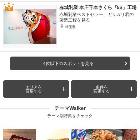
赤城乳業 本庄千本さくら『5S』工場
赤城乳業ベストセラー、ガリガリ君の
製造工程を見る
埼玉県
4位以下のスポットを見る
エリアを
条件を
変更する
変更する
テーマWalker
テーマ別特集をチェック