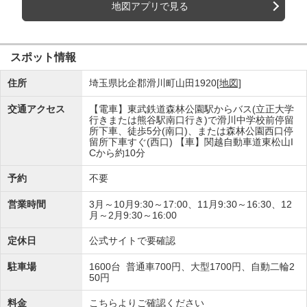
地図アプリで見る
スポット情報
住所
埼玉県比企郡滑川町山田1920
[地図]
交通アクセス
【電車】東武鉄道森林公園駅からバス(立正大学
行きまたは熊谷駅南口行き)で滑川中学校前停留
所下車、徒歩5分(南口)、または森林公園西口停
留所下車すぐ(西口) 【車】関越自動車道東松山I
Cから約10分
予約
不要
営業時間
3月～10月9:30～17:00、11月9:30～16:30、12
月～2月9:30～16:00
定休日
公式サイトで要確認
駐車場
1600台 普通車700円、大型1700円、自動二輪2
50円
料金
こちらよりご確認ください