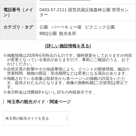
電話番号（メイ
0493-57-2111
国営武蔵丘陵森林公園 管理セン
ター
ン）
カテゴリ・タグ
公園
バーベキュー場
ピクニック公園
BBQ公園
観光名所
[詳しい施設情報を見る]
※掲載情報は2026年6月時点のものです。随時更新をしておりますが内容
が変更となっている場合がありますので、事前にご確認のうえ、おで
かけください。
※自然災害の影響やその他諸事情により、イベントの開催情報、施設の
営業時間、植物の開花・見頃期間などは変更になる場合があります。
※掲載されている画像は取材先から本ページへの掲載の許諾をいただ
き、提供されたものとなります。画像の無断転載(二次使用)は禁止で
す。
※表示料金は消費税8％ないし10％の内税表示です。
埼玉県の観光ガイド・関連ページ
埼玉県の観光ガイドを見る