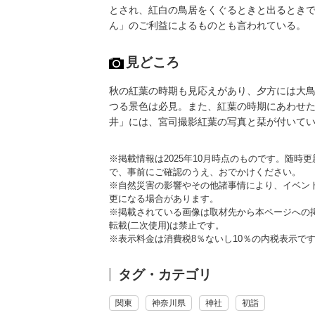
とされ、紅白の鳥居をくぐるときと出るとき
ん」のご利益によるものとも言われている。
見どころ
秋の紅葉の時期も見応えがあり、夕方には大
つる景色は必見。また、紅葉の時期にあわせ
井」には、宮司撮影紅葉の写真と栞が付いて
※掲載情報は2025年10月時点のものです。随
で、事前にご確認のうえ、おでかけください。
※自然災害の影響やその他諸事情により、イベン
更になる場合があります。
※掲載されている画像は取材先から本ページへの
転載(二次使用)は禁止です。
※表示料金は消費税8％ないし10％の内税表示で
タグ・カテゴリ
関東
神奈川県
神社
初詣