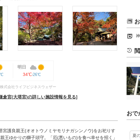
お
神
閲
明日
34℃
5℃
26℃
株式会社ライフビジネスウェザー
鎌倉宮(大塔宮)の詳しい施設情報を見る]
おで
大塔宮護良親王(オオトウノミヤモリナガシンノウ)をお祀りす
夏
親王ゆかりの獅子頭守。「厄(悪いもの)を食べ幸せを招く」