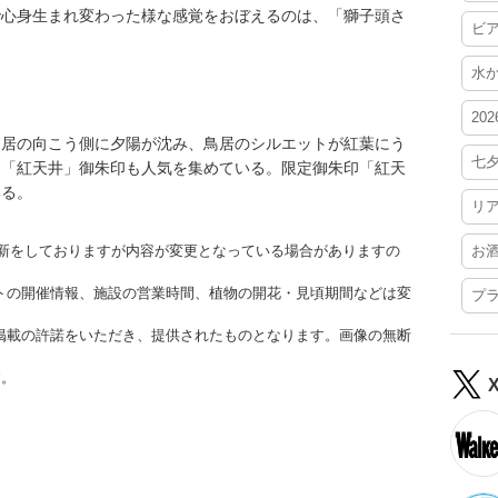
で心身生まれ変わった様な感覚をおぼえるのは、「獅子頭さ
ビ
水
20
鳥居の向こう側に夕陽が沈み、鳥居のシルエットが紅葉にう
七
た「紅天井」御朱印も人気を集めている。限定御朱印「紅天
いる。
リ
時更新をしておりますが内容が変更となっている場合がありますの
お
トの開催情報、施設の営業時間、植物の開花・見頃期間などは変
プ
掲載の許諾をいただき、提供されたものとなります。画像の無断
す。