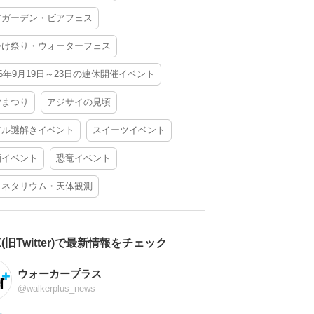
アガーデン・ビアフェス
かけ祭り・ウォーターフェス
26年9月19日～23日の連休開催イベント
夕まつり
アジサイの見頃
アル謎解きイベント
スイーツイベント
酒イベント
恐竜イベント
ラネタリウム・天体観測
X(旧Twitter)で最新情報をチェック
ウォーカープラス
@walkerplus_news