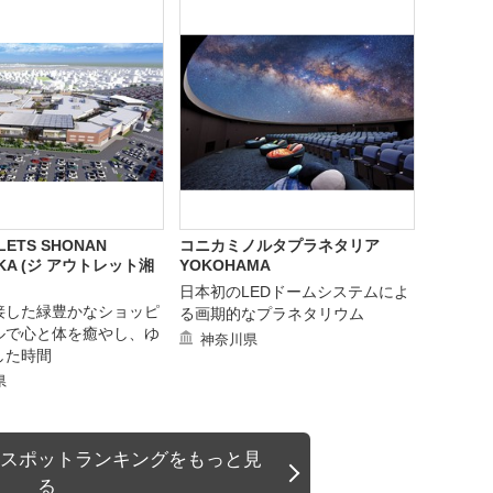
LETS SHONAN
コニカミノルタプラネタリア
UKA (ジ アウトレット湘
YOKOHAMA
日本初のLEDドームシステムによ
接した緑豊かなショッピ
る画期的なプラネタリウム
ルで心と体を癒やし、ゆ
神奈川県
した時間
県
スポットランキングをもっと見
る