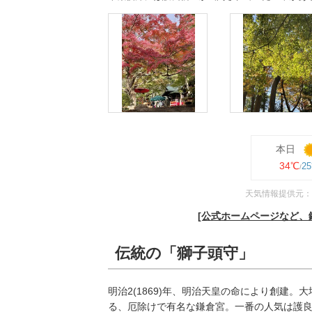
本日
34℃
2
天気情報提供元：
[公式ホームページなど、
伝統の「獅子頭守」
明治2(1869)年、明治天皇の命により創建。
る、厄除けで有名な鎌倉宮。一番の人気は護良