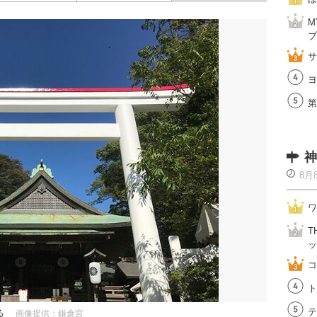
M
ブ
サ
ヨ
第
神
8月
ワ
T
ッ
コ
ト
テ
る
画像提供：鎌倉宮