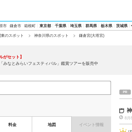
原市
鎌倉市
箱根町
東京都
千葉県
埼玉県
群馬県
栃木県
茨城県
関東のスポット
神奈川県のスポット
鎌倉宮(大塔宮)
ルがセット】
「みなとみらいフェスティバル」鑑賞ツアーを販売中
神
8月
料金
地図
イベント情報
ぼ