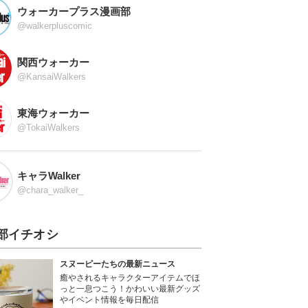
ウォーカープラス漫画部
@walkerpluscomic
関西ウォーカー
@KansaiWalkers
東海ウォーカー
@TokaiWalkers
キャラWalker
@chara_walker_
部イチオシ
スヌーピーたちの最新ニュース
癒やされるキャラクターアイテムでほ
っと一息つこう！かわいい最新グッズ
やイベント情報を毎日配信