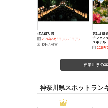
ぼんぼり祭
第1回 鎌
チフェステ
2026年8月6日(木)～9日(日)
スホテル
鶴岡八幡宮
2026年
神奈川県の本
神奈川県スポットラン