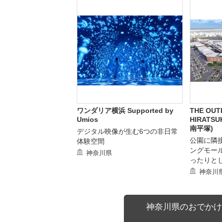
ワンダリア横浜 Supported by
THE OUT
Umios
HIRATS
南平塚)
デジタル映像が生む6つの非日常
公園に隣
体験空間
ングモー
神奈川県
ったりと
神奈川
神奈川県のおでかけ