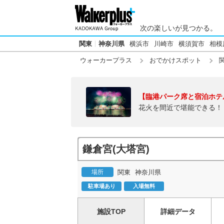
次の楽しいが見つかる。
関東
神奈川県
横浜市
川崎市
横須賀市
相模
ウォーカープラス
おでかけスポット
【臨港パーク席と宿泊ホテ
花火を間近で堪能できる！
鎌倉宮(大塔宮)
場所
関東
神奈川県
駐車場あり
入場無料
施設TOP
詳細データ