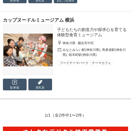
駐車場
授乳室
おむつ
交換台
カップヌードルミュージアム 横浜
子どもたちの創造力や探求心を育てる
体験型食育ミュージアム
神奈川県
横浜市中区
みなとみらい駅(神奈川県)
,
馬車道駅(神奈川
県)
,
桜木町駅(神奈川県)
フードテーマパーク・テーマカフェ
駐車場
授乳室
1/1
（全2件中1〜2件）