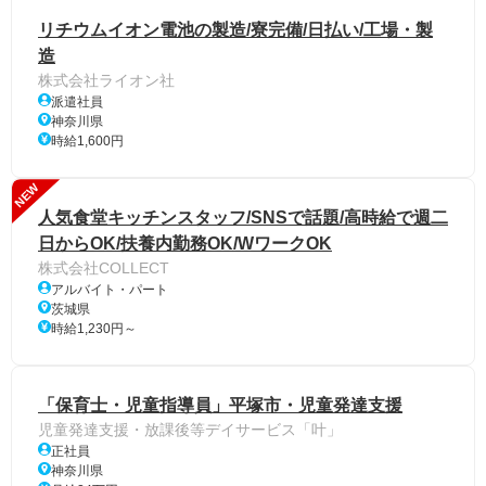
リチウムイオン電池の製造/寮完備/日払い/工場・製
造
株式会社ライオン社
派遣社員
神奈川県
時給1,600円
NEW
人気食堂キッチンスタッフ/SNSで話題/高時給で週二
日からOK/扶養内勤務OK/WワークOK
株式会社COLLECT
アルバイト・パート
茨城県
時給1,230円～
「保育士・児童指導員」平塚市・児童発達支援
児童発達支援・放課後等デイサービス「叶」
正社員
神奈川県