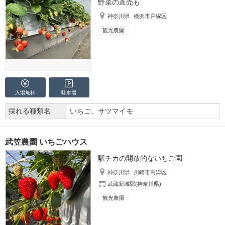
野菜の直売も
神奈川県
横浜市戸塚区
観光農園
入場無料
駐車場
採れる種類名
いちご、サツマイモ
武笠農園 いちごハウス
駅チカの開放的ないちご園
神奈川県
川崎市高津区
武蔵新城駅(神奈川県)
観光農園