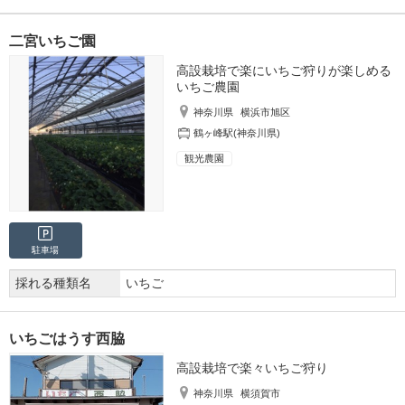
二宮いちご園
高設栽培で楽にいちご狩りが楽しめる
いちご農園
神奈川県
横浜市旭区
鶴ヶ峰駅(神奈川県)
観光農園
駐車場
採れる種類名
いちご
いちごはうす西脇
高設栽培で楽々いちご狩り
神奈川県
横須賀市