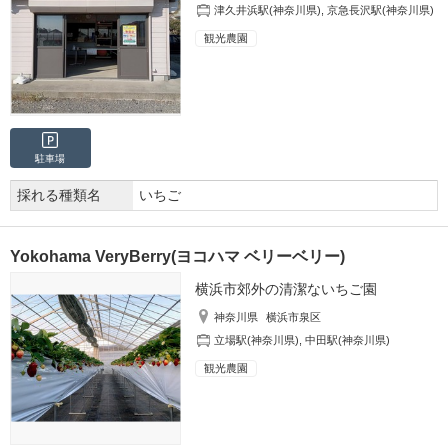
津久井浜駅(神奈川県)
,
京急長沢駅(神奈川県)
観光農園
駐車場
採れる種類名
いちご
Yokohama VeryBerry(ヨコハマ ベリーベリー)
横浜市郊外の清潔ないちご園
神奈川県
横浜市泉区
立場駅(神奈川県)
,
中田駅(神奈川県)
観光農園