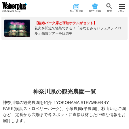
ニュース･連載
おでかけ情報
検 索
メニュー
【臨港パーク席と宿泊ホテルがセット】
花火を間近で堪能できる！「みなとみらいフェスティバ
ル」鑑賞ツアーを販売中
神奈川県の観光農園一覧
神奈川県の観光農園を紹介！YOKOHAMA STRAWBERRY
PARK(横浜ストロベリーパーク)、小泉農園(平農園)、杉山いちご園
など、定番から穴場まで各スポットに直接取材した正確な情報をお
届けします。