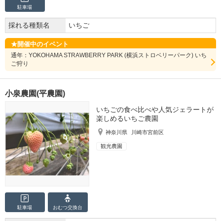
駐車場
採れる種類名
いちご
開催中のイベント
通年：YOKOHAMA STRAWBERRY PARK (横浜ストロベリーパーク) いち
ご狩り
小泉農園(平農園)
いちごの食べ比べや人気ジェラートが
楽しめるいちご農園
神奈川県
川崎市宮前区
観光農園
駐車場
おむつ
交換台