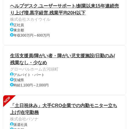
ヘルプデスク.ユーザーサポート/創業以来15年連続売
り上げ増.黒字経営.残業平均20H以下
株式会社スカイウイル
正社員
東京都
年収300万円～600万円
生活支援員/障がい者・障がい児支援施設/日勤のみ/
残業なし・少なめ
グローバルホーム古河緑町
アルバイト・パート
茨城県
時給1,100円～2,000円
NEW
「土日祝休み」大手CRO企業での内勤モニター立ち
上げ/在宅勤務
株式会社パソナ
派遣社員