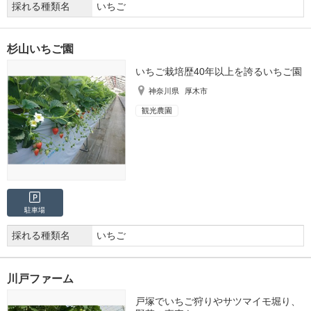
採れる種類名
いちご
杉山いちご園
いちご栽培歴40年以上を誇るいちご園
神奈川県
厚木市
観光農園
駐車場
採れる種類名
いちご
川戸ファーム
戸塚でいちご狩りやサツマイモ堀り、