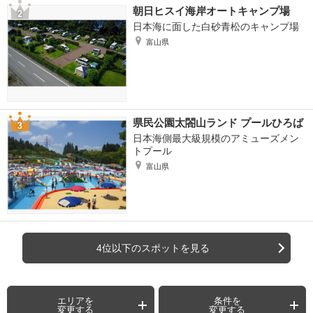
朝日ヒスイ海岸オートキャンプ場
日本海に面した白砂青松のキャンプ場
富山県
県民公園太閤山ランド プールひろば
日本海側最大級規模のアミューズメン
トプール
富山県
4位以下のスポットを見る
エリアを
条件を
変更する
変更する