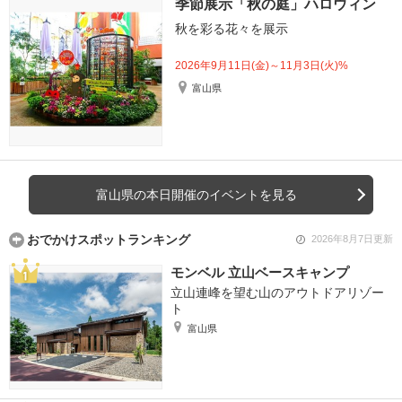
季節展示「秋の庭」ハロウィン
秋を彩る花々を展示
2026年9月11日(金)～11月3日(火)%
富山県
富山県の本日開催のイベントを見る
おでかけスポットランキング
2026年8月7日更新
モンベル 立山ベースキャンプ
立山連峰を望む山のアウトドアリゾー
ト
富山県