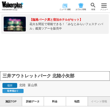
ニュース･連載
おでかけ情報
検 索
メニュー
【臨港パーク席と宿泊ホテルがセット】
花火を間近で堪能できる！「みなとみらいフェスティバ
ル」鑑賞ツアーを販売中
三井アウトレットパーク 北陸小矢部
北陸
富山県
場所
駐車場あり
施設TOP
詳細データ
料金
地図
イベント情報