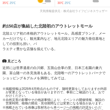
35℃
25℃
30℃
25℃
天気情報提供元：株式会社ライフビジネスウェザー
約150店が集結した北陸初のアウトレットモール
北陸エリア初の本格的アウトレットモール。高感度ブランド、メー
カーだけでなく、観光案内など、地元北陸エリアの魅力発信基地と
しての役割も担い、バ
ラエティ豊かな店舗を揃えている。
見どころ
近郊には世界遺産の白川郷、五箇山合掌の里、日本三名園の兼六
園、富山随一の氷見漁港もある。北陸唯一のアウトレットパークで
ショッピング＆グルメを満喫してみては。
※掲載情報は2026年4月時点のものです。随時更新をしておりますが内容
が変更となっている場合がありますので、事前にご確認のうえ、おで
かけください。
※自然災害の影響やその他諸事情により、イベントの開催情報、施設の
営業時間、植物の開花・見頃期間などは変更になる場合があります。
※掲載されている画像は取材先から本ページへの掲載の許諾をいただ