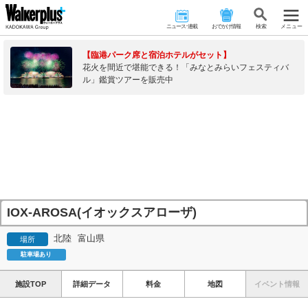
ニュース･連載
おでかけ情報
検 索
メニュー
【臨港パーク席と宿泊ホテルがセット】
花火を間近で堪能できる！「みなとみらいフェスティバ
ル」鑑賞ツアーを販売中
IOX-AROSA(イオックスアローザ)
北陸
富山県
場所
駐車場あり
施設TOP
詳細データ
料金
地図
イベント情報