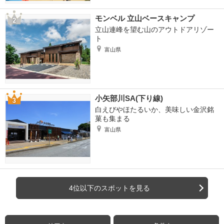
モンベル 立山ベースキャンプ
立山連峰を望む山のアウトドアリゾー
ト
富山県
小矢部川SA(下り線)
白えびやほたるいか、美味しい金沢銘
菓も集まる
富山県
4位以下のスポットを見る