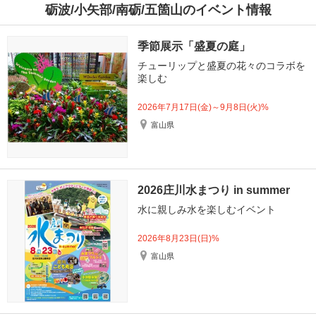
砺波/小矢部/南砺/五箇山のイベント情報
季節展示「盛夏の庭」
チューリップと盛夏の花々のコラボを
楽しむ
2026年7月17日(金)～9月8日(火)%
富山県
2026庄川水まつり in summer
水に親しみ水を楽しむイベント
2026年8月23日(日)%
富山県