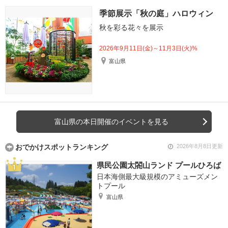
季節展示「秋の庭」ハロウィン
秋を彩る花々を展示
2026年9月11日(金)～11月3日(火)%
富山県
富山県の本日開催のイベントを見る
おでかけスポットランキング
2026年8月8日更新
県民公園太閤山ランド プールひろば
日本海側最大級規模のアミューズメン
トプール
富山県