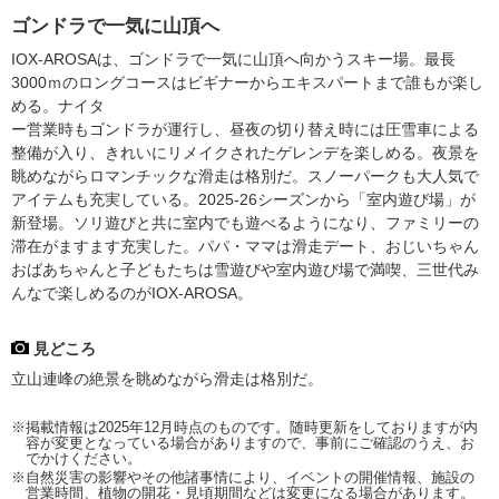
ゴンドラで一気に山頂へ
IOX-AROSAは、ゴンドラで一気に山頂へ向かうスキー場。最長
3000ｍのロングコースはビギナーからエキスパートまで誰もが楽し
める。ナイタ
ー営業時もゴンドラが運行し、昼夜の切り替え時には圧雪車による
整備が入り、きれいにリメイクされたゲレンデを楽しめる。夜景を
眺めながらロマンチックな滑走は格別だ。スノーパークも大人気で
アイテムも充実している。2025-26シーズンから「室内遊び場」が
新登場。ソリ遊びと共に室内でも遊べるようになり、ファミリーの
滞在がますます充実した。パパ・ママは滑走デート、おじいちゃん
おばあちゃんと子どもたちは雪遊びや室内遊び場で満喫、三世代み
んなで楽しめるのがIOX-AROSA。
見どころ
立山連峰の絶景を眺めながら滑走は格別だ。
※掲載情報は2025年12月時点のものです。随時更新をしておりますが内
容が変更となっている場合がありますので、事前にご確認のうえ、お
でかけください。
※自然災害の影響やその他諸事情により、イベントの開催情報、施設の
営業時間、植物の開花・見頃期間などは変更になる場合があります。