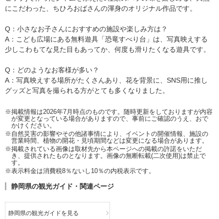
にこだわった、ちひろおばさんの渾身のオリジナル作品です。
Q：小さなお子さんにおすすめの施設や楽しみ方は？
A：こども広場にある無料遊具「恐竜すべり台」は、写真映えする
少しこわもてな見た目もあってか、何度も滑りたくなる遊具です。
Q：どのようなお客様が多い？
A：写真映えする場所がたくさんあり、花を背景に、SNS用に推し
グッズと写真を撮られる方がとても多くなりました。
※掲載情報は2026年7月時点のものです。随時更新をしておりますが内容
が変更となっている場合がありますので、事前にご確認のうえ、おで
かけください。
※自然災害の影響やその他諸事情により、イベントの開催情報、施設の
営業時間、植物の開花・見頃期間などは変更になる場合があります。
※掲載されている画像は取材先から本ページへの掲載の許諾をいただ
き、提供されたものとなります。画像の無断転載(二次使用)は禁止で
す。
※表示料金は消費税8％ないし10％の内税表示です。
静岡県の観光ガイド・関連ページ
静岡県の観光ガイドを見る