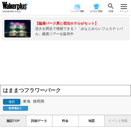
ニュース･連載
おでかけ情報
検 索
メニュー
【臨港パーク席と宿泊ホテルがセット】
花火を間近で堪能できる！「みなとみらいフェスティバ
ル」鑑賞ツアーを販売中
はままつフラワーパーク
東海
静岡県
場所
駐車場あり
施設TOP
詳細データ
料金
地図
イベント情報