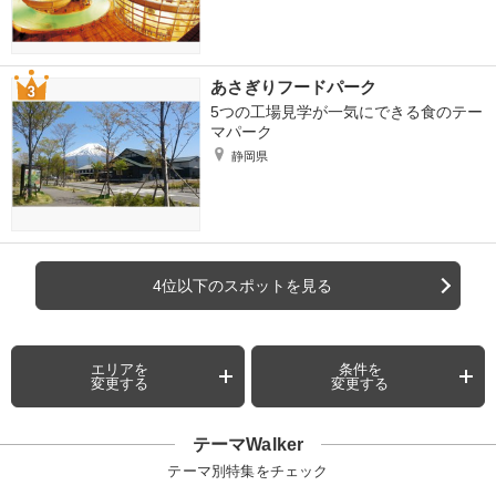
あさぎりフードパーク
5つの工場見学が一気にできる食のテー
マパーク
静岡県
4位以下のスポットを見る
エリアを
条件を
変更する
変更する
テーマWalker
テーマ別特集をチェック