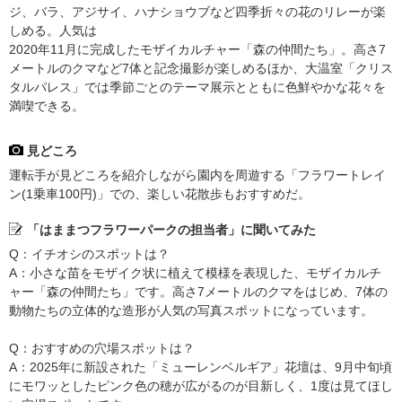
ジ、バラ、アジサイ、ハナショウブなど四季折々の花のリレーが楽
しめる。人気は
2020年11月に完成したモザイカルチャー「森の仲間たち」。高さ7
メートルのクマなど7体と記念撮影が楽しめるほか、大温室「クリス
タルパレス」では季節ごとのテーマ展示とともに色鮮やかな花々を
満喫できる。
見どころ
運転手が見どころを紹介しながら園内を周遊する「フラワートレイ
ン(1乗車100円)」での、楽しい花散歩もおすすめだ。
「はままつフラワーパークの担当者」に聞いてみた
Q：イチオシのスポットは？
A：小さな苗をモザイク状に植えて模様を表現した、モザイカルチ
ャー「森の仲間たち」です。高さ7メートルのクマをはじめ、7体の
動物たちの立体的な造形が人気の写真スポットになっています。
Q：おすすめの穴場スポットは？
A：2025年に新設された「ミューレンベルギア」花壇は、9月中旬頃
にモワッとしたピンク色の穂が広がるのが目新しく、1度は見てほし