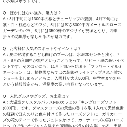
い穴場スポットです。
Q：ほかにはない強み、魅力は？
A：3月下旬には1300本の桜とチューリップの競演、4月下旬には
紫・白・桃色などのフジ、5月には広さ3000平方メートルのローズ
ガーデンのバラ、6月には3500株のアジサイが見頃となり、四季
折々の花風景が楽しめるのが魅力です。
Q：お客様に人気のスポットやイベントは？
A：夏に登場するこども向けのプールは、水深20センチと浅く、7
月・8月の入園料が無料ということもあって、リピート率の高いイベ
ントです。そのほかにも、11月下旬から始まる「フラワー・イルミ
ネーション」は、植物園ならではの装飾やライトアップされた噴水
ショーも楽しめるとともに、入園料が大人500円、中学生まで無料
という値段設定から、満足度の高い内容となっています。
Q：人気グルメやグッズ、お土産は？
A：大温室クリスタルパレス内のカフェの「キングローズソフト
(600円)」です。ダマスクローズの天然の香りを取り入れて天然色素
の紅麹でほんのりと色を付けて作ったローズソフトに、ガリカロー
ズの花のティーで作ったジュレをかけて、カニナローズの実(ローズ
ヒップ)で作ったジャムを添えた3種類のバラの味を楽しめる、天然