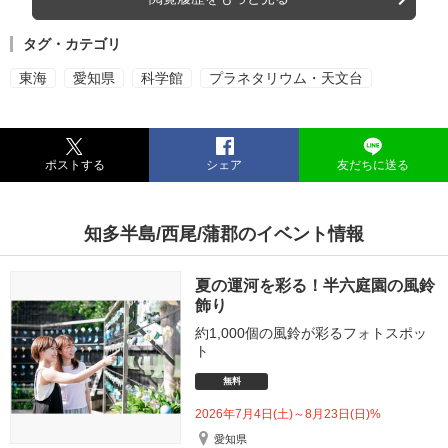
タグ・カテゴリ
東海
愛知県
科学館
プラネタリウム・天文台
ポストする
シェア
友だちに送る
知多半島/西尾/蒲郡のイベント情報
夏の運河を彩る！半六庭園の風鈴
飾り
約1,000個の風鈴が彩るフォトスポッ
ト
無料
2026年7月4日(土)～8月23日(日)%
愛知県