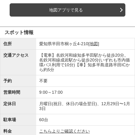
地図アプリで見る
スポット情報
住所
愛知県半田市桐ヶ丘4-210
[地図]
交通アクセス
【電車】名鉄河和線知多半田駅から徒歩20分。
名鉄河和線成岩駅から徒歩20分(いずれも市内循
環バス利用で10分)【車】知多半島道路半田ICか
ら約5分
予約
不要
営業時間
9:00～17:00
定休日
月曜日(祝日、休日の場合翌日)、12月29日〜1月
3日
駐車場
60台
料金
こちらよりご確認ください