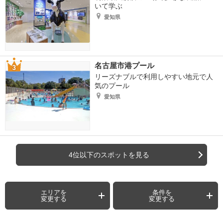
いて学ぶ
愛知県
名古屋市港プール
リーズナブルで利用しやすい地元で人
気のプール
愛知県
4位以下のスポットを見る
エリアを
条件を
変更する
変更する