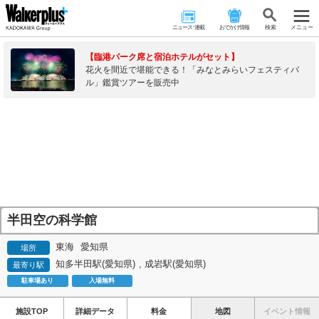
ニュース･連載
おでかけ情報
検 索
メニュー
【臨港パーク席と宿泊ホテルがセット】
花火を間近で堪能できる！「みなとみらいフェスティバ
ル」鑑賞ツアーを販売中
半田空の科学館
東海
愛知県
場所
知多半田駅(愛知県)
,
成岩駅(愛知県)
最寄り駅
駐車場あり
入場無料
施設TOP
詳細データ
料金
地図
イベント情報