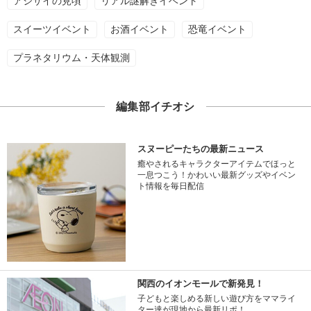
アジサイの見頃
リアル謎解きイベント
スイーツイベント
お酒イベント
恐竜イベント
プラネタリウム・天体観測
編集部イチオシ
スヌーピーたちの最新ニュース
癒やされるキャラクターアイテムでほっと
一息つこう！かわいい最新グッズやイベン
ト情報を毎日配信
関西のイオンモールで新発見！
子どもと楽しめる新しい遊び方をママライ
ター達が現地から最新リポ！