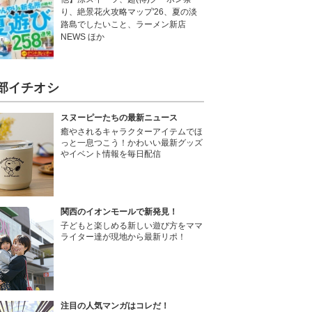
り、絶景花火攻略マップ'26、夏の淡
路島でしたいこと、ラーメン新店
NEWS ほか
部イチオシ
スヌーピーたちの最新ニュース
癒やされるキャラクターアイテムでほ
っと一息つこう！かわいい最新グッズ
やイベント情報を毎日配信
関西のイオンモールで新発見！
子どもと楽しめる新しい遊び方をママ
ライター達が現地から最新リポ！
注目の人気マンガはコレだ！