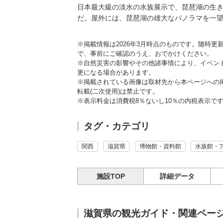
日本最大級の淡水の水族展示で、琵琶湖の生
だ。屋外には、琵琶湖の雄大なパノラマを一
※掲載情報は2026年3月時点のものです。随時
で、事前にご確認のうえ、おでかけください。
※自然災害の影響やその他諸事情により、イベン
更になる場合があります。
※掲載されている画像は取材先から本ページへの
転載(二次使用)は禁止です。
※表示料金は消費税8％ないし10％の内税表示で
タグ・カテゴリ
関西
滋賀県
博物館・資料館
水族館・
施設TOP
詳細データ
滋賀県の観光ガイド・関連ペー