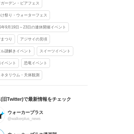
アガーデン・ビアフェス
かけ祭り・ウォーターフェス
26年9月19日～23日の連休開催イベント
夕まつり
アジサイの見頃
アル謎解きイベント
スイーツイベント
酒イベント
恐竜イベント
ラネタリウム・天体観測
X(旧Twitter)で最新情報をチェック
ウォーカープラス
@walkerplus_news