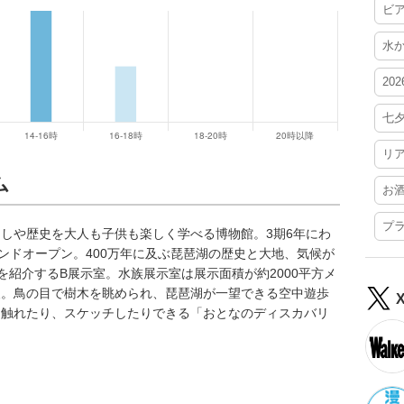
ビ
水
20
七
リ
ム
お
プ
しや歴史を大人も子供も楽しく学べる博物館。3期6年にわ
ンドオープン。400万年に及ぶ琵琶湖の歴史と大地、気候が
を紹介するB展示室。水族展示室は展示面積が約2000平方メ
級。鳥の目で樹木を眺められ、琵琶湖が一望できる空中遊歩
に触れたり、スケッチしたりできる「おとなのディスカバリ