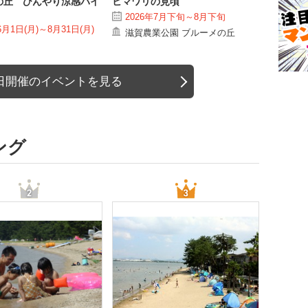
の丘 ひんやり涼感バイ
ヒマワリの見頃
2026年7月下旬～8月下旬
6月1日(月)～8月31日(月)
滋賀農業公園 ブルーメの丘
日開催のイベントを見る
ング