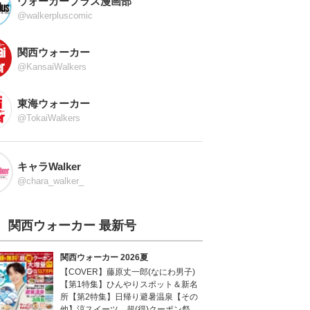
ウォーカープラス漫画部
@walkerpluscomic
関西ウォーカー
@KansaiWalkers
東海ウォーカー
@TokaiWalkers
キャラWalker
@chara_walker_
関西ウォーカー 最新号
関西ウォーカー 2026夏
【COVER】藤原丈一郎(なにわ男子)
【第1特集】ひんやりスポット＆新名
所【第2特集】日帰り避暑温泉【その
他】涼スイーツ、超(得)クーポン祭