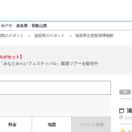
神戸市
奈良県
和歌山県
関西のスポット
滋賀県のスポット
滋賀県立琵琶湖博物館
ルがセット】
「みなとみらいフェスティバル」鑑賞ツアーを販売中
滋
8月
料金
地図
イベント情報
ピ