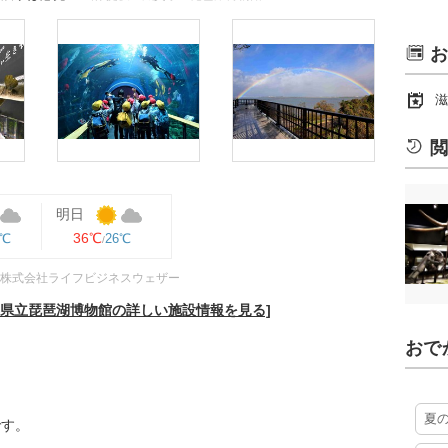
お
滋
閲
明日
36℃
6℃
26℃
株式会社ライフビジネスウェザー
賀県立琵琶湖博物館の詳しい施設情報を見る]
おで
夏
です。