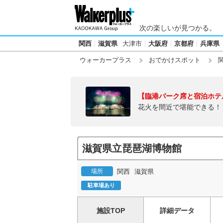
次の楽しいが見つかる。
関西
滋賀県
大津市
大阪府
京都府
兵庫県
ウォーカープラス
おでかけスポット
【臨港パーク席と宿泊ホテ
花火を間近で堪能できる！
滋賀県立琵琶湖博物館
場所
関西
滋賀県
駐車場あり
施設TOP
詳細データ