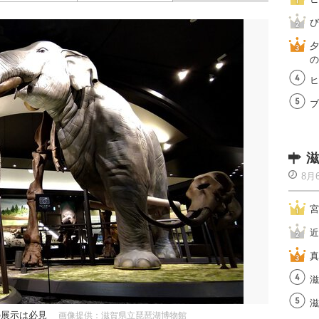
び
夕
の
ヒ
ブ
滋
8月
宮
近
真
滋
滋
の展示は必見
画像提供：滋賀県立琵琶湖博物館