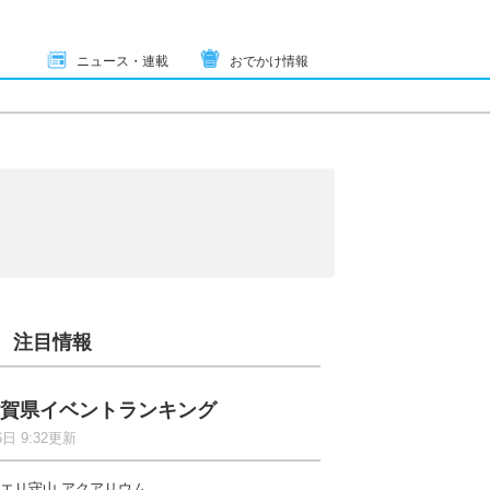
ニュース・連載
おでかけ情報
注目情報
賀県イベントランキング
6日 9:32更新
エリ守山 アクアリウム