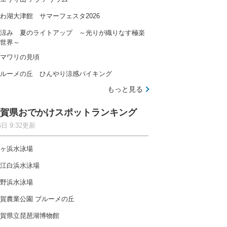
わ湖大津館 サマーフェスタ2026
涼み 夏のライトアップ ～光りが織りなす極楽
世界～
マワリの見頃
ルーメの丘 ひんやり涼感バイキング
もっと見る
賀県おでかけスポットランキング
6日 9:32更新
ヶ浜水泳場
江白浜水泳場
野浜水泳場
賀農業公園 ブルーメの丘
賀県立琵琶湖博物館