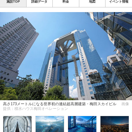
施設TOP
詳細データ
料金
地図
イベント情報
高さ173メートルになる世界初の連結超高層建築・梅田スカイビル
画像
提供：積水ハウス梅田オペレーション