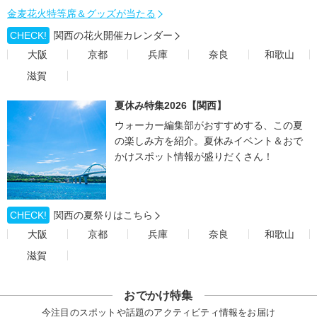
金麦花火特等席＆グッズが当たる
CHECK!
関西の花火開催カレンダー
大阪
京都
兵庫
奈良
和歌山
滋賀
夏休み特集2026【関西】
ウォーカー編集部がおすすめする、この夏
の楽しみ方を紹介。夏休みイベント＆おで
かけスポット情報が盛りだくさん！
CHECK!
関西の夏祭りはこちら
大阪
京都
兵庫
奈良
和歌山
滋賀
おでかけ特集
今注目のスポットや話題のアクティビティ情報をお届け