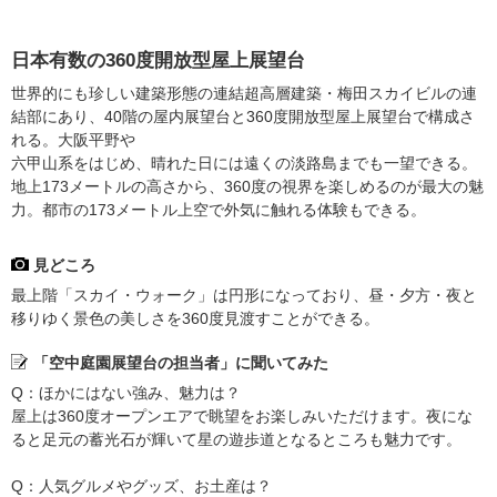
日本有数の360度開放型屋上展望台
世界的にも珍しい建築形態の連結超高層建築・梅田スカイビルの連
結部にあり、40階の屋内展望台と360度開放型屋上展望台で構成さ
れる。大阪平野や
六甲山系をはじめ、晴れた日には遠くの淡路島までも一望できる。
地上173メートルの高さから、360度の視界を楽しめるのが最大の魅
力。都市の173メートル上空で外気に触れる体験もできる。
見どころ
最上階「スカイ・ウォーク」は円形になっており、昼・夕方・夜と
移りゆく景色の美しさを360度見渡すことができる。
「空中庭園展望台の担当者」に聞いてみた
Q：ほかにはない強み、魅力は？
屋上は360度オープンエアで眺望をお楽しみいただけます。夜にな
ると足元の蓄光石が輝いて星の遊歩道となるところも魅力です。
Q：人気グルメやグッズ、お土産は？