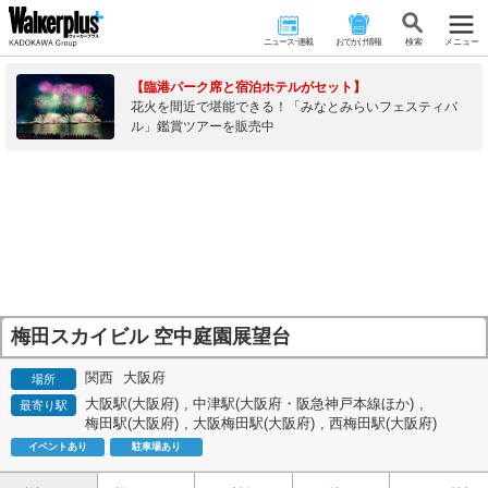
ニュース･連載
おでかけ情報
検 索
メニュー
【臨港パーク席と宿泊ホテルがセット】
花火を間近で堪能できる！「みなとみらいフェスティバ
ル」鑑賞ツアーを販売中
梅田スカイビル 空中庭園展望台
関西
大阪府
場所
大阪駅(大阪府)
,
中津駅(大阪府・阪急神戸本線ほか)
,
最寄り駅
梅田駅(大阪府)
,
大阪梅田駅(大阪府)
,
西梅田駅(大阪府)
イベントあり
駐車場あり