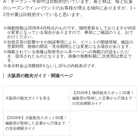
A：オープン～午前中は比較的空いています。春と秋は、桜と紅葉
のシーズンでインバウンドのお客様が増える傾向にありますが、1～
2月や夏は比較的すいていると思います。
※掲載情報は2026年4月時点のものです。随時更新をしておりますが内容
が変更となっている場合がありますので、事前にご確認のうえ、おで
かけください。
※自然災害の影響やその他諸事情により、イベントの開催情報、施設の
営業時間、植物の開花・見頃期間などは変更になる場合があります。
※掲載されている画像は取材先から本ページへの掲載の許諾をいただ
き、提供されたものとなります。画像の無断転載(二次使用)は禁止で
す。
※表示料金は消費税8％ないし10％の内税表示です。
大阪府の観光ガイド・関連ページ
【2026年】梅田観光スポット20選！
大阪府の観光ガイドを見る
編集部が取材した定番から穴場まで
の完全網羅ガイド
【2026年】大阪観光スポット50選！
編集部が取材した定番から穴場まで
の完全網羅ガイド