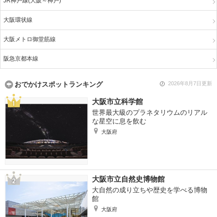
JR神戸線(大阪～神戸)
大阪環状線
大阪メトロ御堂筋線
阪急京都本線
おでかけスポットランキング
2026年8月7日更新
大阪市立科学館
世界最大級のプラネタリウムのリアル
な星空に息を飲む
大阪府
大阪市立自然史博物館
大自然の成り立ちや歴史を学べる博物
館
大阪府