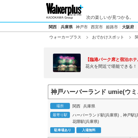
次の楽しいが見つかる。
関西
兵庫県
神戸市
西宮市
姫路市
大阪府
ウォーカープラス
おでかけスポット
【臨港パーク席と宿泊ホテ
花火を間近で堪能できる！
神戸ハーバーランド umie(ウミ
場所
関西
兵庫県
,
最寄り駅
ハーバーランド駅(兵庫県)
神戸駅(
花隈駅(兵庫県)
駐車場あり
入場無料