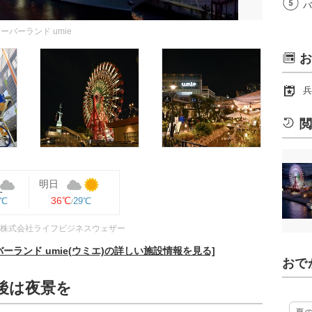
バ
バーランド umie
お
兵
閲
明日
36℃
9℃
29℃
株式会社ライフビジネスウェザー
ランド umie(ウミエ)の詳しい施設情報を見る]
おで
後は夜景を