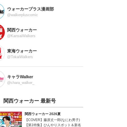
ウォーカープラス漫画部
@walkerpluscomic
関西ウォーカー
@KansaiWalkers
東海ウォーカー
@TokaiWalkers
キャラWalker
@chara_walker_
関西ウォーカー 最新号
関西ウォーカー 2026夏
【COVER】藤原丈一郎(なにわ男子)
【第1特集】ひんやりスポット＆新名