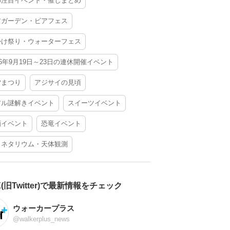
の注目イベント・催しまとめ
アガーデン・ビアフェス
かけ祭り・ウォーターフェス
26年9月19日～23日の連休開催イベント
夕まつり
アジサイの見頃
アル謎解きイベント
スイーツイベント
酒イベント
恐竜イベント
ラネタリウム・天体観測
X(旧Twitter)で最新情報をチェック
ウォーカープラス
@walkerplus_news