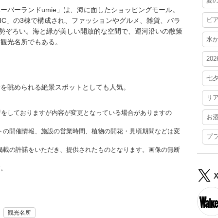
夏
ーバーランドumie」は、海に面したショッピングモール。
ビ
MOSAIC」の3棟で構成され、ファッションやグルメ、雑貨、バラ
が勢ぞろい。海と緑が美しい開放的な空間で、運河沿いの散策
水
る観光名所でもある。
20
七
景を眺められる絶景スポットとしても人気。
リ
更新をしておりますが内容が変更となっている場合がありますの
お
トの開催情報、施設の営業時間、植物の開花・見頃期間などは変
プ
掲載の許諾をいただき、提供されたものとなります。画像の無断
す。
観光名所