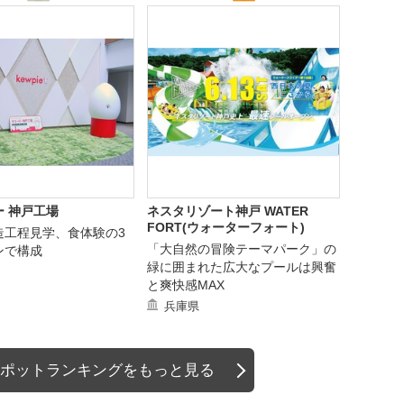
 神戸工場
ネスタリゾート神戸 WATER
FORT(ウォーターフォート)
造工程見学、食体験の3
「大自然の冒険テーマパーク」の
ンで構成
緑に囲まれた広大なプールは興奮
と爽快感MAX
兵庫県
ポットランキングをもっと見る