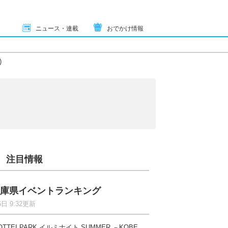
ニュース・連載
おでかけ情報
)
注目情報
庫県イベントランキング
6日 9:32更新
OTTEI PARK イルミナイト SUMMER －KOBE