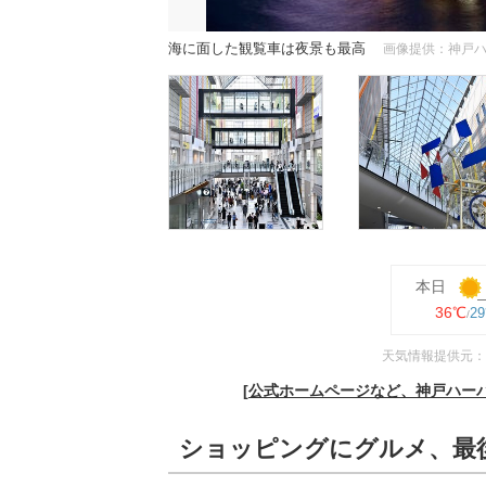
海に面した観覧車は夜景も最高
画像提供：神戸ハー
本日
36℃
2
天気情報提供元：
[公式ホームページなど、神戸ハーバー
ショッピングにグルメ、最