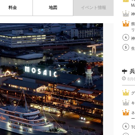
M
料金
地図
イベント情報
神
県
リ
神
生
兵
8月
グ
キ
ネ
ー
T