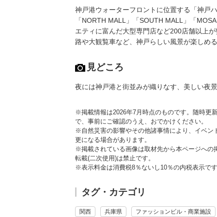
神戸港ウォーターフロントに位置する「神戸ハ
「NORTH MALL」「SOUTH MALL」「
エティに富んだ大型専門店など200店舗以上
路や大観覧車など、神戸らしい風景が楽しめ
見どころ
夜には神戸港と街並みが織りなす、美しい夜
※掲載情報は2026年7月時点のものです。随時
で、事前にご確認のうえ、おでかけください。
※自然災害の影響やその他諸事情により、イベン
更になる場合があります。
※掲載されている画像は取材先から本ページへの
転載(二次使用)は禁止です。
※表示料金は消費税8％ないし10％の内税表示で
タグ・カテゴリ
関西
兵庫県
ファッションビル・商業施設