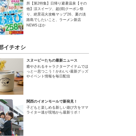
所【第2特集】日帰り避暑温泉【その
他】涼スイーツ、超(得)クーポン祭
り、絶景花火攻略マップ'26、夏の淡
路島でしたいこと、ラーメン新店
NEWS ほか
部イチオシ
スヌーピーたちの最新ニュース
癒やされるキャラクターアイテムでほ
っと一息つこう！かわいい最新グッズ
やイベント情報を毎日配信
関西のイオンモールで新発見！
子どもと楽しめる新しい遊び方をママ
ライター達が現地から最新リポ！