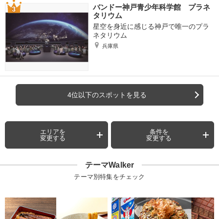
バンドー神戸青少年科学館 プラネ
タリウム
星空を身近に感じる神戸で唯一のプラ
ネタリウム
兵庫県
4位以下のスポットを見る
エリアを
条件を
変更する
変更する
テーマWalker
テーマ別特集をチェック