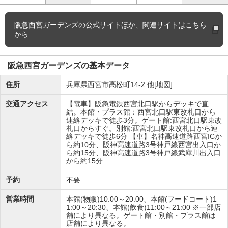
阪急西宮ガーデンズの
公式サイトほか、関連サイトはこちら
から
阪急西宮ガーデンズの基本データ
住所
兵庫県西宮市高松町14-2 他
[地図]
交通アクセス
【電車】阪急電鉄西宮北口駅からデッキで直
結。本館・プラス館：西宮北口駅東改札口から
連絡デッキで徒歩3分。ゲート館:西宮北口駅東改
札口からすぐ。別館:西宮北口駅東改札口から連
絡デッキで徒歩6分 【車】名神高速道路西宮ICか
ら約10分、阪神高速道路3号神戸線西宮出入口か
ら約15分、阪神高速道路3号神戸線武庫川出入口
から約15分
予約
不要
営業時間
本館(物販)10:00～20:00、本館(フードコート)1
1:00～20:30、本館(飲食)11:00～21:00 ※一部店
舗により異なる。ゲート館・別館・プラス館は
店舗により異なる。