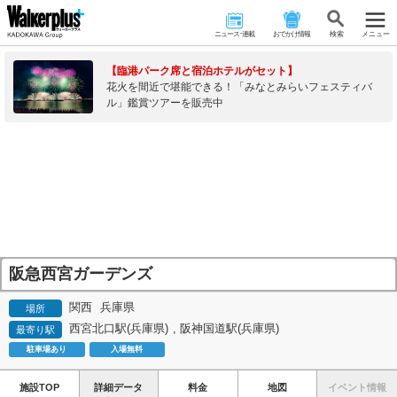
ニュース･連載
おでかけ情報
検 索
メニュー
【臨港パーク席と宿泊ホテルがセット】
花火を間近で堪能できる！「みなとみらいフェスティバ
ル」鑑賞ツアーを販売中
阪急西宮ガーデンズ
関西
兵庫県
場所
西宮北口駅(兵庫県)
,
阪神国道駅(兵庫県)
最寄り駅
駐車場あり
入場無料
施設TOP
詳細データ
料金
地図
イベント情報