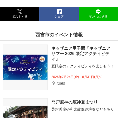
ポストする
シェア
友だちに送る
西宮市のイベント情報
キッザニア甲子園「キッザニア
サマー 2026 限定アクティビテ
ィ」
夏限定のアクティビティを楽しもう！
2026年7月24日(金)～8月31日(月)%
兵庫県
門戸厄神の厄神夏まつり
柴燈護摩や和太鼓奉納演奏などもあり