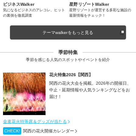
ビジネスWalker
星野リゾートWalker
気になるビジネスのアレコレ、ヒット
星野リゾートが運営する多彩な施設の
の裏側を徹底調査
最新情報をチェック！
テーマwalkerをもっと見る
季節特集
季節を感じる人気のスポットやイベントを紹介
花火特集2026【関西】
関西の花火大会を掲載。2026年の開催日、
中止・延期情報や人気ランキングなどをお
届け！
金麦花火特等席＆グッズが当たる
CHECK!
関西の花火開催カレンダー