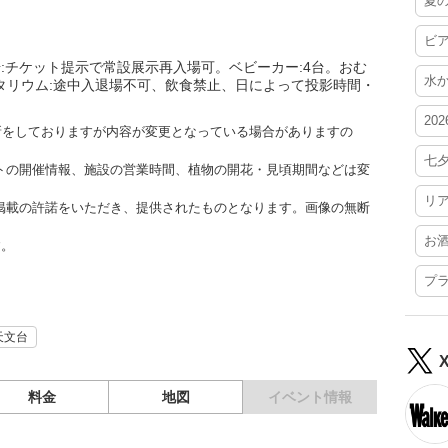
夏
ビ
:チケット提示で常設展示再入場可。ベビーカー:4台。おむ
水
ネタリウム:途中入退場不可、飲食禁止、日によって投影時間・
20
更新をしておりますが内容が変更となっている場合がありますの
七
トの開催情報、施設の営業時間、植物の開花・見頃期間などは変
リ
掲載の許諾をいただき、提供されたものとなります。画像の無断
お
す。
プ
天文台
料金
地図
イベント情報