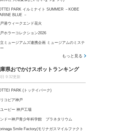
OTTEI PARK イルミナイト SUMMER －KOBE
ARINE BLUE －
戸港ウィークエンド花火
戸ホラーコレクション2026
立ミュージアムズ連携企画 ミュージアムのミステ
ー
もっと見る
庫県おでかけスポットランキング
8日 9:32更新
OTTEI PARK (トッテイパーク)
リコピア神戸
ユーピー 神戸工場
ンドー神戸青少年科学館 プラネタリウム
orinaga Smile Factory(モリナガスマイルファクト