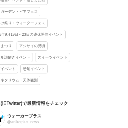
の注目イベント・催しまとめ
アガーデン・ビアフェス
かけ祭り・ウォーターフェス
26年9月19日～23日の連休開催イベント
夕まつり
アジサイの見頃
アル謎解きイベント
スイーツイベント
酒イベント
恐竜イベント
ラネタリウム・天体観測
X(旧Twitter)で最新情報をチェック
ウォーカープラス
@walkerplus_news