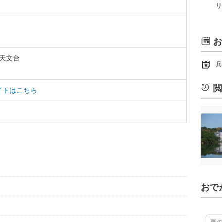
リ
お
天文台
兵
閲
イトはこちら
おで