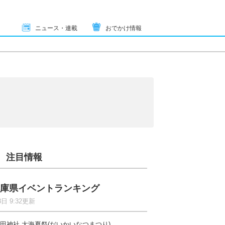
ニュース・連載
おでかけ情報
注目情報
庫県イベントランキング
8日 9:32更新
田神社 大海夏祭(だいかいなつまつり)