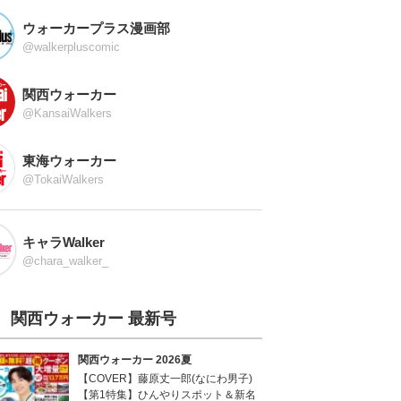
ウォーカープラス漫画部
@walkerpluscomic
関西ウォーカー
@KansaiWalkers
東海ウォーカー
@TokaiWalkers
キャラWalker
@chara_walker_
関西ウォーカー 最新号
関西ウォーカー 2026夏
【COVER】藤原丈一郎(なにわ男子)
【第1特集】ひんやりスポット＆新名