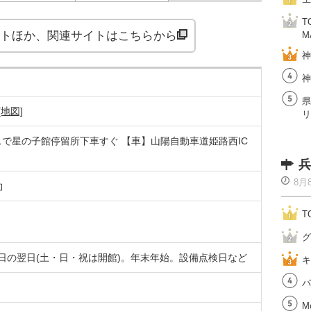
T
トほか、関連サイトはこちらから
M
神
神
県
[地図]
リ
スで星の子館停留所下車すぐ 【車】山陽自動車道姫路西IC
兵
8月
約
T
グ
祝日の翌日(土・日・祝は開館)。年末年始。設備点検日など
キ
バ
M