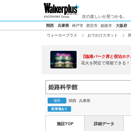
次の楽しいが見つかる。
関西
兵庫県
神戸市
西宮市
姫路市
大阪府
ウォーカープラス
おでかけスポット
【臨港パーク席と宿泊ホテ
花火を間近で堪能できる！
姫路科学館
場所
関西
兵庫県
駐車場あり
施設TOP
詳細データ