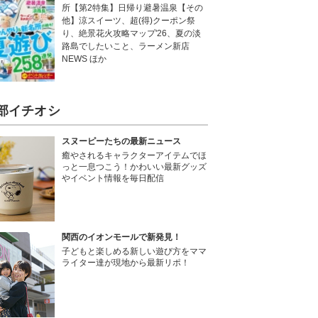
所【第2特集】日帰り避暑温泉【その
他】涼スイーツ、超(得)クーポン祭
り、絶景花火攻略マップ'26、夏の淡
路島でしたいこと、ラーメン新店
NEWS ほか
部イチオシ
スヌーピーたちの最新ニュース
癒やされるキャラクターアイテムでほ
っと一息つこう！かわいい最新グッズ
やイベント情報を毎日配信
関西のイオンモールで新発見！
子どもと楽しめる新しい遊び方をママ
ライター達が現地から最新リポ！