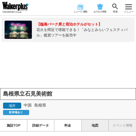
ニュース･連載
おでかけ情報
検 索
メニュー
【臨港パーク席と宿泊ホテルがセット】
花火を間近で堪能できる！「みなとみらいフェスティバ
ル」鑑賞ツアーを販売中
島根県立石見美術館
中国
島根県
場所
駐車場あり
施設TOP
詳細データ
料金
地図
イベント情報