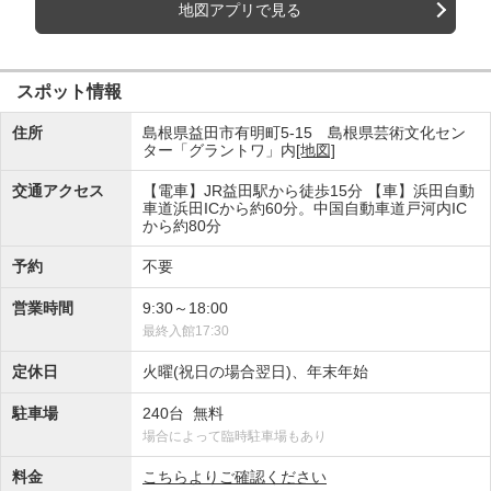
地図アプリで見る
スポット情報
住所
島根県益田市有明町5-15 島根県芸術文化セン
ター「グラントワ」内
[地図]
交通アクセス
【電車】JR益田駅から徒歩15分 【車】浜田自動
車道浜田ICから約60分。中国自動車道戸河内IC
から約80分
予約
不要
営業時間
9:30～18:00
最終入館17:30
定休日
火曜(祝日の場合翌日)、年末年始
駐車場
240台 無料
場合によって臨時駐車場もあり
料金
こちらよりご確認ください