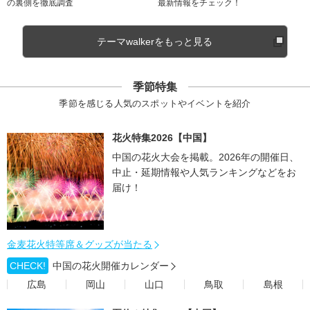
の裏側を徹底調査
最新情報をチェック！
テーマwalkerをもっと見る
季節特集
季節を感じる人気のスポットやイベントを紹介
花火特集2026【中国】
中国の花火大会を掲載。2026年の開催日、
中止・延期情報や人気ランキングなどをお
届け！
金麦花火特等席＆グッズが当たる
CHECK!
中国の花火開催カレンダー
広島
岡山
山口
鳥取
島根