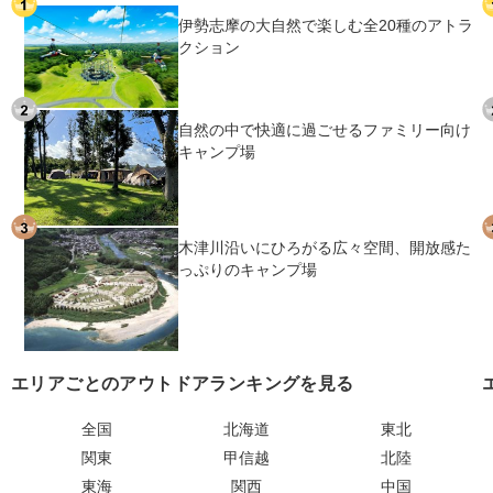
伊勢志摩の大自然で楽しむ全20種のアトラ
クション
自然の中で快適に過ごせるファミリー向け
キャンプ場
木津川沿いにひろがる広々空間、開放感た
っぷりのキャンプ場
エリアごとのアウトドアランキングを見る
全国
北海道
東北
関東
甲信越
北陸
東海
関西
中国