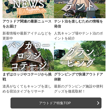
アウトドア関連の最新ニュース
テント泊を楽しむための情報を
をお届け
発信
新着情報や最新アイテムなどを
人気キャンプ場やテント泊のポ
更新中
イントを紹介
まずはロッジやコテージから挑
グランピングで快適アウトドア
戦
体験
道具がなくてもキャンプを楽し
最新のグランピング施設や便利
める宿泊タイプをリサーチ
グッズを徹底取材！
アウトドア特集TOP