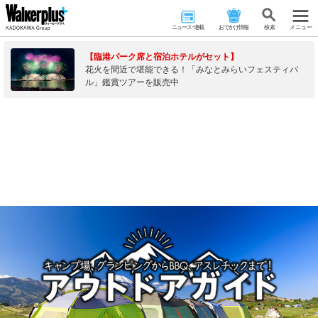
ニュース･連載
おでかけ情報
検 索
メニュー
【臨港パーク席と宿泊ホテルがセット】
花火を間近で堪能できる！「みなとみらいフェスティバ
ル」鑑賞ツアーを販売中