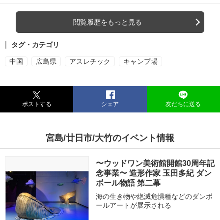
閲覧履歴をもっと見る
タグ・カテゴリ
中国
広島県
アスレチック
キャンプ場
ポストする
シェア
友だちに送る
宮島/廿日市/大竹のイベント情報
〜ウッドワン美術館開館30周年記
念事業〜 造形作家 玉田多紀 ダン
ボール物語 第二幕
海の生き物や絶滅危惧種などのダンボ
ールアートが展示される