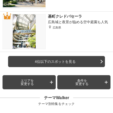
基町クレドパセーラ
広島城と夜景が臨める空中庭園も人気
広島県
4位以下のスポットを見る
エリアを
条件を
変更する
変更する
テーマWalker
テーマ別特集をチェック