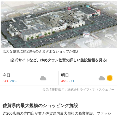
広大な敷地に約210ものさまざまなショップが並ぶ
[公式サイトなど、ゆめタウン佐賀の詳しい施設情報を見る]
今日
明日
34℃
28℃
35℃
27℃
天気情報提供元：株式会社ライフビジネスウェザー
佐賀県内最大規模のショッピング施設
約200店舗の専門店が並ぶ佐賀県内最大規模の商業施設。ファッシ