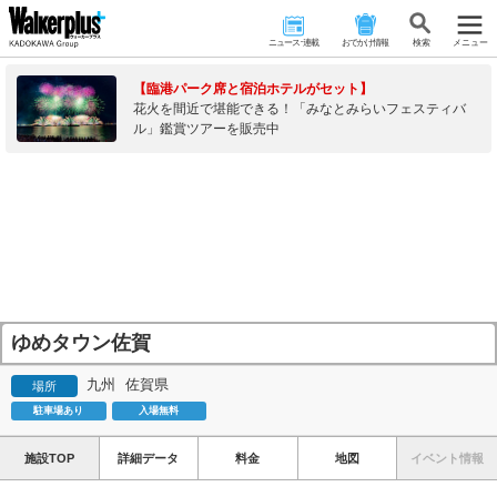
ニュース･連載
おでかけ情報
検 索
メニュー
【臨港パーク席と宿泊ホテルがセット】
花火を間近で堪能できる！「みなとみらいフェスティバ
ル」鑑賞ツアーを販売中
ゆめタウン佐賀
九州
佐賀県
場所
駐車場あり
入場無料
施設TOP
詳細データ
料金
地図
イベント情報