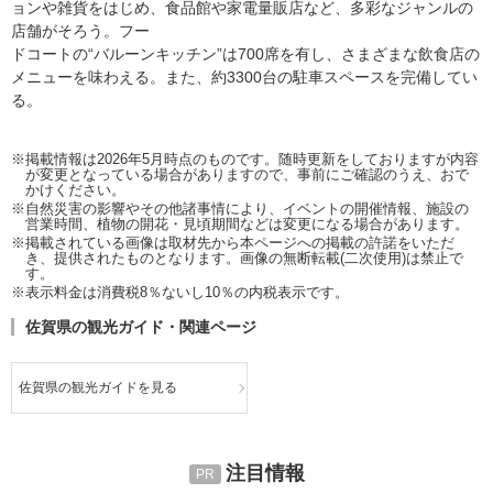
ョンや雑貨をはじめ、食品館や家電量販店など、多彩なジャンルの
店舗がそろう。フー
ドコートの“バルーンキッチン”は700席を有し、さまざまな飲食店の
メニューを味わえる。また、約3300台の駐車スペースを完備してい
る。
※掲載情報は2026年5月時点のものです。随時更新をしておりますが内容
が変更となっている場合がありますので、事前にご確認のうえ、おで
かけください。
※自然災害の影響やその他諸事情により、イベントの開催情報、施設の
営業時間、植物の開花・見頃期間などは変更になる場合があります。
※掲載されている画像は取材先から本ページへの掲載の許諾をいただ
き、提供されたものとなります。画像の無断転載(二次使用)は禁止で
す。
※表示料金は消費税8％ないし10％の内税表示です。
佐賀県の観光ガイド・関連ページ
佐賀県の観光ガイドを見る
注目情報