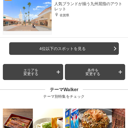
人気ブランドが揃う九州屈指のアウト
レット
佐賀県
4位以下のスポットを見る
エリアを
条件を
変更する
変更する
テーマWalker
テーマ別特集をチェック