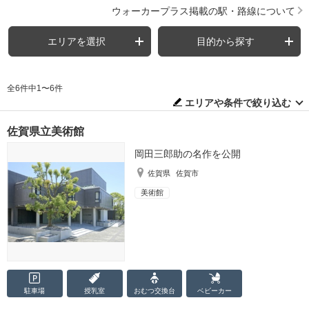
ウォーカープラス掲載の駅・路線について
エリアを選択
目的から探す
全6件中1〜6件
エリアや条件で絞り込む
佐賀県立美術館
岡田三郎助の名作を公開
佐賀県
佐賀市
美術館
駐車場
授乳室
おむつ
交換台
ベビーカー