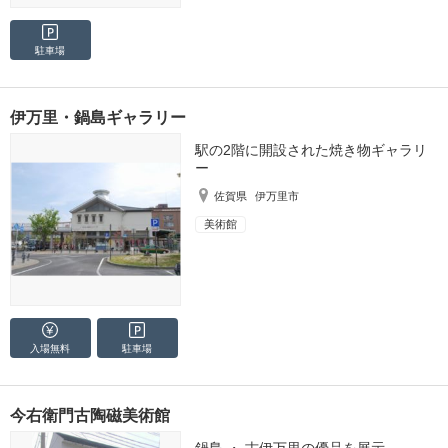
駐車場
伊万里・鍋島ギャラリー
駅の2階に開設された焼き物ギャラリ
ー
佐賀県
伊万里市
美術館
入場無料
駐車場
今右衛門古陶磁美術館
鍋島 ・ 古伊万里の優品を展示