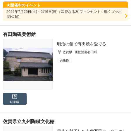
開催中のイベント
2026年7月25日(土)～9月6日(日)：親愛なる友 フィンセント～動くゴッホ
展(佐賀)
有田陶磁美術館
明治の館で有田焼を愛でる
佐賀県
西松浦郡有田町
美術館
駐車場
佐賀県立九州陶磁文化館