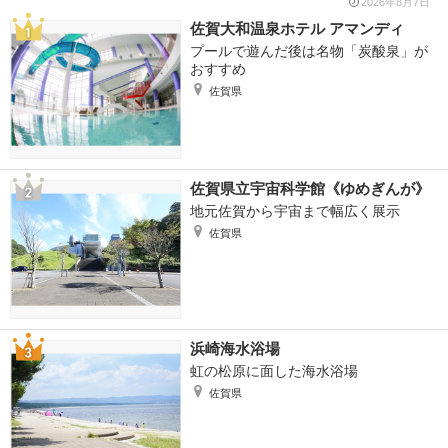
2026年8月7日
佐賀大和温泉ホテル アマンディ
プールで遊んだ後は名物「炭酸泉」が
おすすめ
佐賀県
佐賀県立宇宙科学館《ゆめぎんが》
地元佐賀から宇宙まで幅広く展示
佐賀県
浜崎海水浴場
虹の松原に面した海水浴場
佐賀県