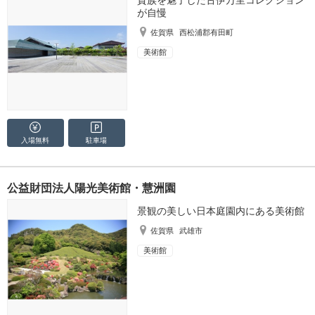
貴族を魅了した古伊万里コレクション
が自慢
佐賀県
西松浦郡有田町
美術館
入場無料
駐車場
公益財団法人陽光美術館・慧洲園
景観の美しい日本庭園内にある美術館
佐賀県
武雄市
美術館