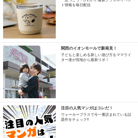
一息つこう！かわいい最新グッズやイベン
ト情報を毎日配信
関西のイオンモールで新発見！
子どもと楽しめる新しい遊び方をママライ
ター達が現地から最新リポ！
注目の人気マンガはコレだ！
ウォーカープラスで今一番読まれている話
題作をチェック!!