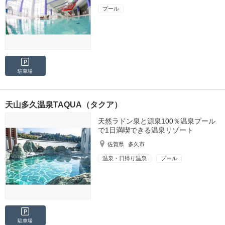
プール
駐車場
天山多久温泉TAQUA（タクア）
天然ラドン泉と源泉100％温泉プール
で1日満喫できる温泉リゾート
佐賀県
多久市
温泉・日帰り温泉
プール
駐車場