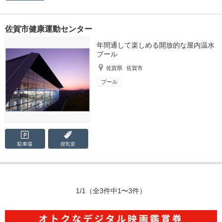
佐賀市健康運動センター
年間通して楽しめる開放的な屋内温水
プール
佐賀県
佐賀市
プール
駐車場
授乳室
1/1
（全3件中1〜3件）