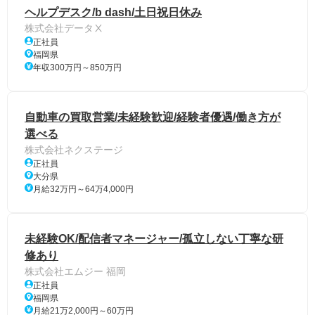
ヘルプデスク/b dash/土日祝日休み
株式会社データⅩ
正社員
福岡県
年収300万円～850万円
自動車の買取営業/未経験歓迎/経験者優遇/働き方が
選べる
株式会社ネクステージ
正社員
大分県
月給32万円～64万4,000円
未経験OK/配信者マネージャー/孤立しない丁寧な研
修あり
株式会社エムジー 福岡
正社員
福岡県
月給21万2,000円～60万円