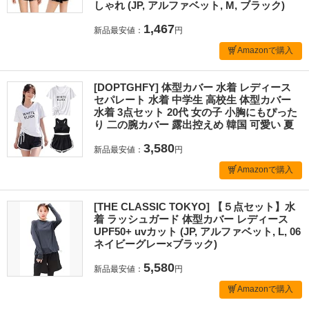
しゃれ (JP, アルファベット, M, ブラック)
1,467
新品最安値：
円
Amazonで購入
[DOPTGHFY] 体型カバー 水着 レディース
セパレート 水着 中学生 高校生 体型カバー
水着 3点セット 20代 女の子 小胸にもぴった
り 二の腕カバー 露出控えめ 韓国 可愛い 夏
3,580
新品最安値：
円
Amazonで購入
[THE CLASSIC TOKYO] 【５点セット】水
着 ラッシュガード 体型カバー レディース
UPF50+ uvカット (JP, アルファベット, L, 06
ネイビーグレー×ブラック)
5,580
新品最安値：
円
Amazonで購入