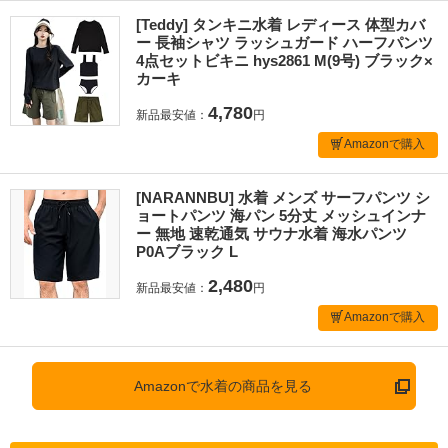
[Teddy] タンキニ水着 レディース 体型カバ
ー 長袖シャツ ラッシュガード ハーフパンツ
4点セットビキニ hys2861 M(9号) ブラック×
カーキ
4,780
新品最安値：
円
Amazonで購入
[NARANNBU] 水着 メンズ サーフパンツ シ
ョートパンツ 海パン 5分丈 メッシュインナ
ー 無地 速乾通気 サウナ水着 海水パンツ
P0Aブラック L
2,480
新品最安値：
円
Amazonで購入
Amazonで水着の商品を見る