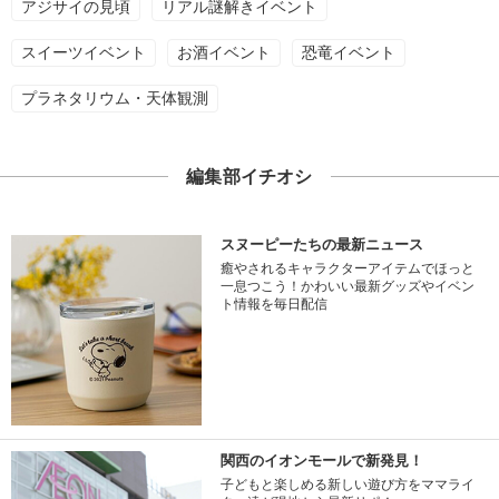
アジサイの見頃
リアル謎解きイベント
スイーツイベント
お酒イベント
恐竜イベント
プラネタリウム・天体観測
編集部イチオシ
スヌーピーたちの最新ニュース
癒やされるキャラクターアイテムでほっと
一息つこう！かわいい最新グッズやイベン
ト情報を毎日配信
関西のイオンモールで新発見！
子どもと楽しめる新しい遊び方をママライ