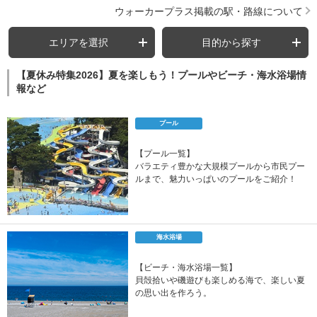
ウォーカープラス掲載の駅・路線について
エリアを選択
目的から探す
【夏休み特集2026】夏を楽しもう！プールやビーチ・海水浴場情
報など
プール
【プール一覧】
バラエティ豊かな大規模プールから市民プー
ルまで、魅力いっぱいのプールをご紹介！
海水浴場
【ビーチ・海水浴場一覧】
貝殻拾いや磯遊びも楽しめる海で、楽しい夏
の思い出を作ろう。