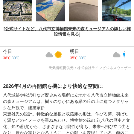
[公式サイトなど、八代市立博物館未来の森ミュージアムの詳しい施
設情報を見る]
今日
明日
36℃
30℃
35℃
30℃
天気情報提供元：株式会社ライフビジネスウェザー
2026年4月の再開館を機により快適な空間に
八代城跡や松浜軒など歴史ある場所に立地する八代市立博物館未来
の森ミュージアムは、樹々のなかにある緑の丘の上に建つメタリッ
クな外観で、建築家伊
東豊雄氏の設計。特徴的な屋根と収蔵庫の形は、伸びる芽、羽ばた
く翼などのイメージを重ねあわせ、博物館の緑の丘(八代の歴史と文
化、知の蓄積)から、さまざまな可能性が育ち、未来へ飛び立つ力と
なり、豊かな実りとなるように、との願いを表現している。館内に