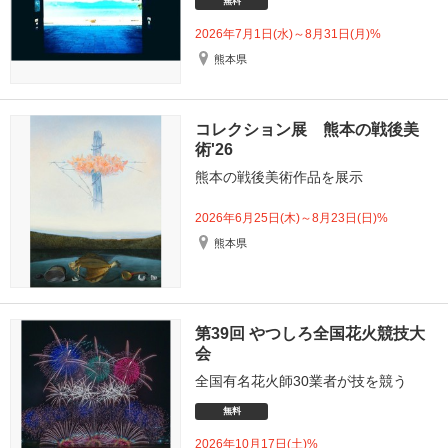
無料
2026年7月1日(水)～8月31日(月)%
熊本県
コレクション展 熊本の戦後美
術'26
熊本の戦後美術作品を展示
2026年6月25日(木)～8月23日(日)%
熊本県
第39回 やつしろ全国花火競技大
会
全国有名花火師30業者が技を競う
無料
2026年10月17日(土)%