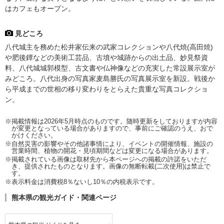
はカフェもオープン。
見どころ
八代城主を務めた松井家伝来の武家コレクションや八代焼(高田焼)
や肥後鐔などの美術工芸品、古墳や城跡からの出土品、妙見祭資
料、八代城城郭模型、古文書や仏神像などの充実した常設展示室が
みどころ。八代出身の写真家麦島勝氏の写真展示室を新設。戦後か
ら平成までの世相の移り変わりをとらえた貴重な写真コレクショ
ン。
※掲載情報は2026年5月時点のものです。随時更新をしておりますが内容
が変更となっている場合がありますので、事前にご確認のうえ、おで
かけください。
※自然災害の影響やその他諸事情により、イベントの開催情報、施設の
営業時間、植物の開花・見頃期間などは変更になる場合があります。
※掲載されている画像は取材先から本ページへの掲載の許諾をいただ
き、提供されたものとなります。画像の無断転載(二次使用)は禁止で
す。
※表示料金は消費税8％ないし10％の内税表示です。
熊本県の観光ガイド・関連ページ