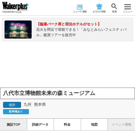
ニュース･連載
おでかけ情報
検 索
メニュー
【臨港パーク席と宿泊ホテルがセット】
花火を間近で堪能できる！「みなとみらいフェスティバ
ル」鑑賞ツアーを販売中
八代市立博物館未来の森ミュージアム
九州
熊本県
場所
駐車場あり
施設TOP
詳細データ
料金
地図
イベント情報