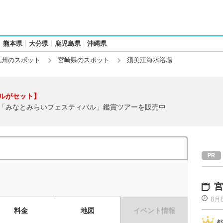
熊本県
大分県
鹿児島県
沖縄県
九州のスポット
宮崎県のスポット
須美江海水浴場
ルがセット】
「みなとみらいフェスティバル」鑑賞ツアーを販売中
宮
8月
料金
地図
イベント情報
都