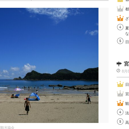
都
ざ
夏
な
日
宮
8月
日
宮
観
法
高
岡観光協会