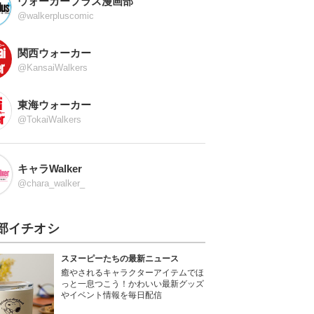
ウォーカープラス漫画部
@walkerpluscomic
関西ウォーカー
@KansaiWalkers
東海ウォーカー
@TokaiWalkers
キャラWalker
@chara_walker_
部イチオシ
スヌーピーたちの最新ニュース
癒やされるキャラクターアイテムでほ
っと一息つこう！かわいい最新グッズ
やイベント情報を毎日配信