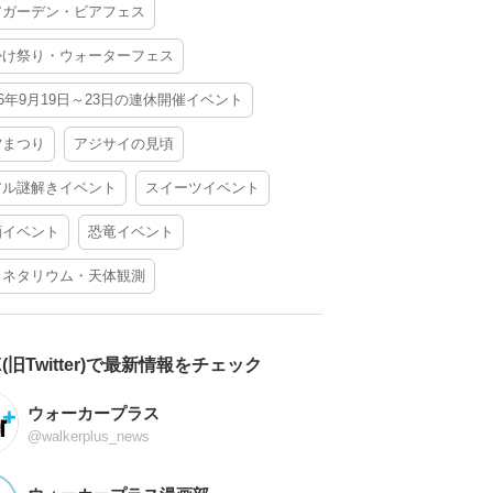
アガーデン・ビアフェス
かけ祭り・ウォーターフェス
26年9月19日～23日の連休開催イベント
夕まつり
アジサイの見頃
アル謎解きイベント
スイーツイベント
酒イベント
恐竜イベント
ラネタリウム・天体観測
X(旧Twitter)で最新情報をチェック
ウォーカープラス
@walkerplus_news