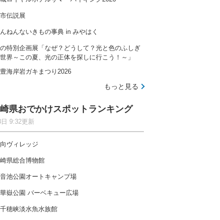
市伝説展
んねんないきもの事典 in みやはく
の特別企画展「なぜ？どうして？光と色のふしぎ
世界～この夏、光の正体を探しに行こう！～」
豊海岸岩ガキまつり2026
もっと見る
崎県おでかけスポットランキング
8日 9:32更新
向ヴィレッジ
崎県総合博物館
音池公園オートキャンプ場
華嶽公園 バーベキュー広場
千穂峡淡水魚水族館