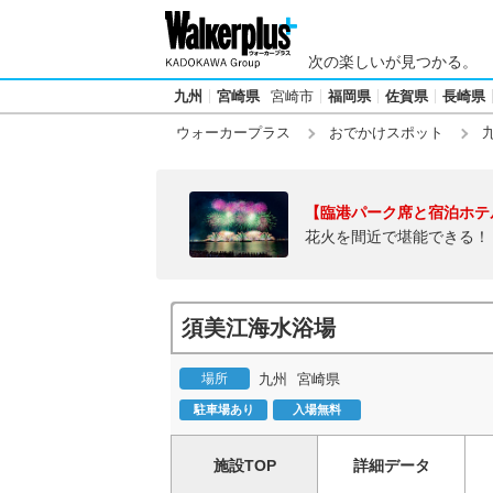
次の楽しいが見つかる。
九州
宮崎県
宮崎市
福岡県
佐賀県
長崎県
ウォーカープラス
おでかけスポット
【臨港パーク席と宿泊ホテ
花火を間近で堪能できる！
須美江海水浴場
場所
九州
宮崎県
駐車場あり
入場無料
施設TOP
詳細データ