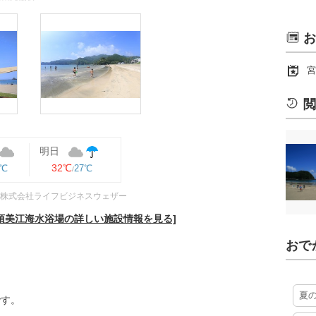
お
宮
閲
明日
32℃
8℃
27℃
株式会社ライフビジネスウェザー
須美江海水浴場の詳しい施設情報を見る]
おで
夏
です。