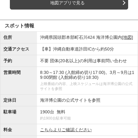
地図アプリで見る
スポット情報
住所
沖縄県国頭郡本部町石川424 海洋博公園内
[地図]
交通アクセス
【車】沖縄自動車道許田ICから約50分
予約
不要 団体(20名以上)の利用は事前問い合わせ
営業時間
8:30～17:30 (入館締め切り17:00)。3月～9月は1
9:00閉館 (入館締め切り18:30)
上映番組の内容、上映スケジュールは海洋博公園の公式
サイトを参照
定休日
海洋博公園の公式サイトを参照
駐車場
1900台 無料
約1900台駐車可能
料金
こちらよりご確認ください