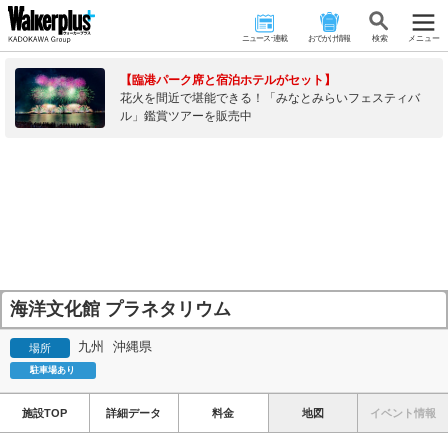
ニュース･連載
おでかけ情報
検 索
メニュー
【臨港パーク席と宿泊ホテルがセット】
花火を間近で堪能できる！「みなとみらいフェスティバ
ル」鑑賞ツアーを販売中
海洋文化館 プラネタリウム
九州
沖縄県
場所
駐車場あり
施設TOP
詳細データ
料金
地図
イベント情報