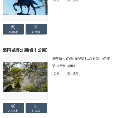
入場無料
駐車場
盛岡城跡公園(岩手公園)
四季折々の表情が楽しめる憩いの場
岩手県
盛岡市
公園
城・城跡
入場無料
駐車場