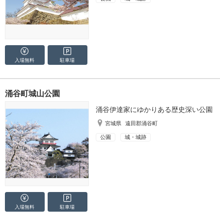
入場無料
駐車場
涌谷町城山公園
涌谷伊達家にゆかりある歴史深い公園
宮城県
遠田郡涌谷町
公園
城・城跡
入場無料
駐車場