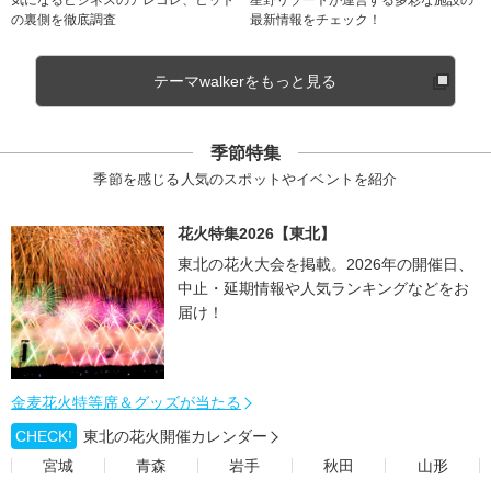
気になるビジネスのアレコレ、ヒット
星野リゾートが運営する多彩な施設の
の裏側を徹底調査
最新情報をチェック！
テーマwalkerをもっと見る
季節特集
季節を感じる人気のスポットやイベントを紹介
花火特集2026【東北】
東北の花火大会を掲載。2026年の開催日、
中止・延期情報や人気ランキングなどをお
届け！
金麦花火特等席＆グッズが当たる
CHECK!
東北の花火開催カレンダー
宮城
青森
岩手
秋田
山形