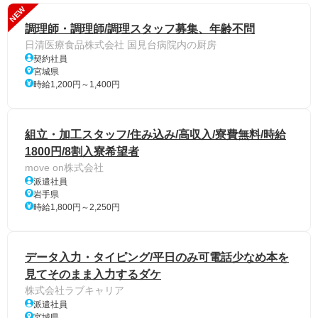
NEW
調理師・調理師/調理スタッフ募集、年齢不問
日清医療食品株式会社 国見台病院内の厨房
契約社員
宮城県
時給1,200円～1,400円
組立・加工スタッフ/住み込み/高収入/寮費無料/時給
1800円/8割入寮希望者
move on株式会社
派遣社員
岩手県
時給1,800円～2,250円
データ入力・タイピング/平日のみ可電話少なめ本を
見てそのまま入力するダケ
株式会社ラブキャリア
派遣社員
宮城県