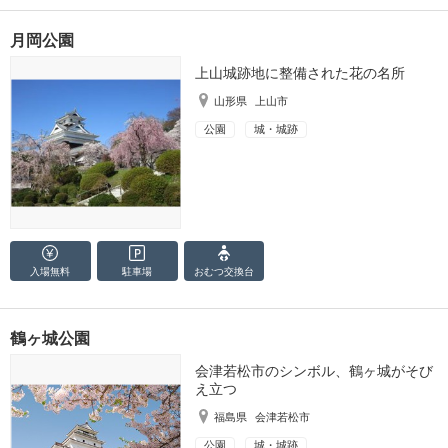
月岡公園
上山城跡地に整備された花の名所
山形県
上山市
公園
城・城跡
入場無料
駐車場
おむつ
交換台
鶴ヶ城公園
会津若松市のシンボル、鶴ヶ城がそび
え立つ
福島県
会津若松市
公園
城・城跡