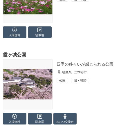
入場無料
駐車場
霞ヶ城公園
四季の移ろいが感じられる公園
福島県
二本松市
公園
城・城跡
入場無料
駐車場
おむつ
交換台