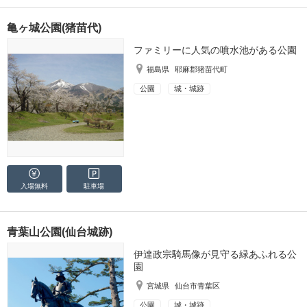
亀ヶ城公園(猪苗代)
ファミリーに人気の噴水池がある公園
福島県
耶麻郡猪苗代町
公園
城・城跡
入場無料
駐車場
青葉山公園(仙台城跡)
伊達政宗騎馬像が見守る緑あふれる公
園
宮城県
仙台市青葉区
公園
城・城跡