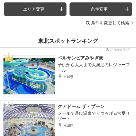
エリア変更
条件変更
条件を変更して検索
東北スポットランキング
2026年8月6日
ベルサンピアみやぎ泉
子供から大人まで大満足のレジャープ
ール
宮城県
クアドーム ザ・ブーン
プールで遊び温泉でくつろげる常夏リ
ゾート
秋田県