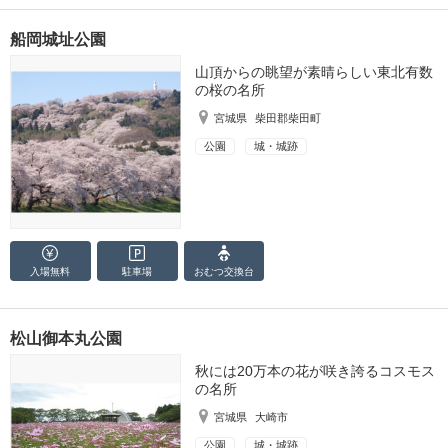
船岡城址公園
山頂からの眺望が素晴らしい東北有数
の桜の名所
宮城県
柴田郡柴田町
公園
城・城跡
入場無料
駐車場
おむつ
交換台
松山御本丸公園
秋には20万本の花が咲き誇るコスモス
の名所
宮城県
大崎市
公園
城・城跡