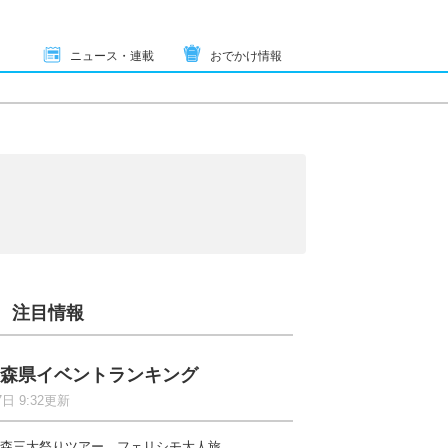
ニュース・連載
おでかけ情報
注目情報
森県イベントランキング
7日 9:32更新
森三大祭りツアー フェリシモ大人旅