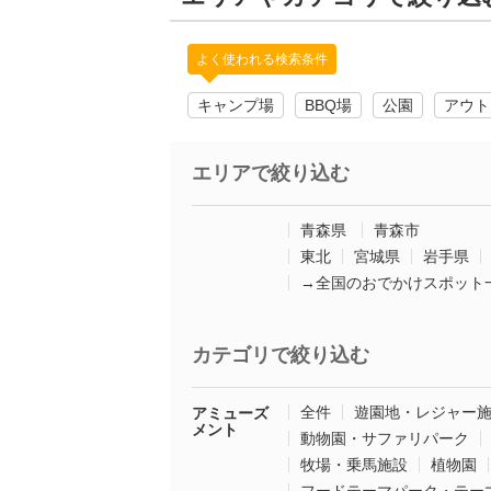
よく使われる検索条件
キャンプ場
BBQ場
公園
アウト
エリアで絞り込む
青森県
青森市
東北
宮城県
岩手県
→全国のおでかけスポット
カテゴリで絞り込む
全件
遊園地・レジャー
アミューズ
メント
動物園・サファリパーク
牧場・乗馬施設
植物園