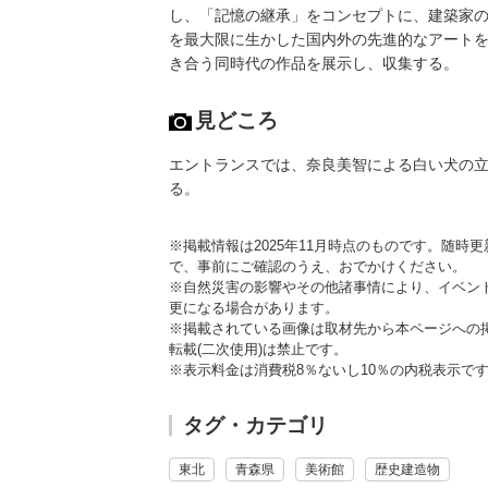
し、「記憶の継承」をコンセプトに、建築家
を最大限に生かした国内外の先進的なアート
き合う同時代の作品を展示し、収集する。
見どころ
エントランスでは、奈良美智による白い犬の立体作品《
る。
※掲載情報は2025年11月時点のものです。随
で、事前にご確認のうえ、おでかけください。
※自然災害の影響やその他諸事情により、イベン
更になる場合があります。
※掲載されている画像は取材先から本ページへの
転載(二次使用)は禁止です。
※表示料金は消費税8％ないし10％の内税表示で
タグ・カテゴリ
東北
青森県
美術館
歴史建造物