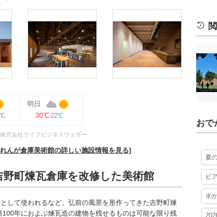
閲
明日
30℃
3℃
22℃
おで
株式会社ライフビジネスウェザー
前れんが倉庫美術館の詳しい施設情報を見る]
夏
吉野町煉瓦倉庫を改修した美術館
ビ
水
場として使われるなど、弘前の風景を形作ってきた吉野町煉
築100年におよぶ煉瓦造の建物を残せるものは可能な限り残
20