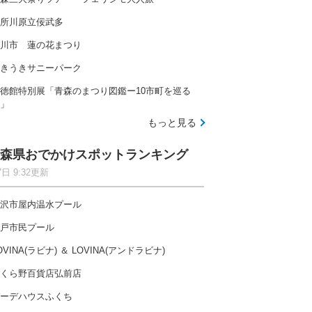
所川原立佞武多
川市 蓮の花まつり
きうきサニーパーク
徳館特別展「青森のまつり図鑑ー10市町を巡る
」
もっと見る
森県おでかけスポットランキング
7日 9:32更新
沢市屋内温水プール
戸市民プール
OVINA(ラビナ) ＆ LOVINA(アンドラビナ)
くら野百貨店弘前店
ーデハウスふくち