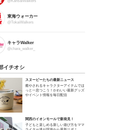
@KansaiWalkers
東海ウォーカー
@TokaiWalkers
キャラWalker
@chara_walker_
部イチオシ
スヌーピーたちの最新ニュース
癒やされるキャラクターアイテムでほ
っと一息つこう！かわいい最新グッズ
やイベント情報を毎日配信
関西のイオンモールで新発見！
子どもと楽しめる新しい遊び方をママ
ライター達が現地から最新リポ！