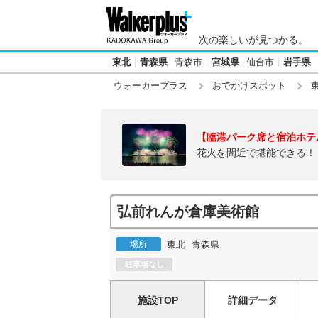
次の楽しいが見つかる。
東北
青森県
青森市
宮城県
仙台市
岩手県
ウォーカープラス
おでかけスポット
【臨港パーク席と宿泊ホテ
花火を間近で堪能できる！
弘前れんが倉庫美術館
場所
東北
青森県
駐車場なし
施設TOP
詳細データ