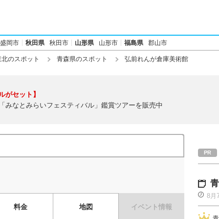
盛岡市
秋田県
秋田市
山形県
山形市
福島県
郡山市
東北のスポット
青森県のスポット
弘前れんが倉庫美術館
ルがセット】
「みなとみらいフェスティバル」鑑賞ツアーを販売中
青
8月
料金
地図
イベント情報
青