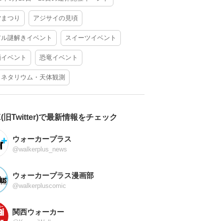
夕まつり
アジサイの見頃
アル謎解きイベント
スイーツイベント
酒イベント
恐竜イベント
ラネタリウム・天体観測
X(旧Twitter)で最新情報をチェック
ウォーカープラス
@walkerplus_news
ウォーカープラス漫画部
@walkerpluscomic
関西ウォーカー