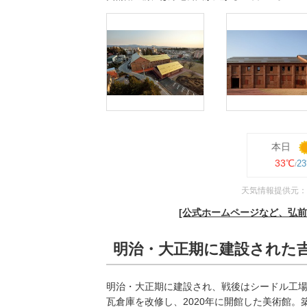
本日
33℃
2
天気情報提供元：
[公式ホームページなど、弘
明治・大正期に建設された
明治・大正期に建設され、戦後はシードル工
瓦倉庫を改修し、2020年に開館した美術館。