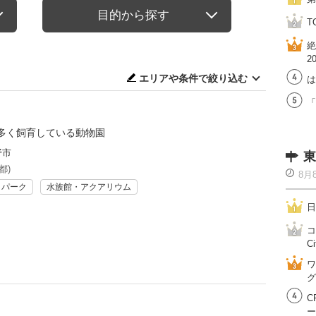
目的から探す
T
絶
2
エリアや条件で絞り込む
は
「
多く飼育している動物園
野市
東
都)
8月
リパーク
水族館・アクアリウム
日
コ
Ci
ワ
グ
C
ー