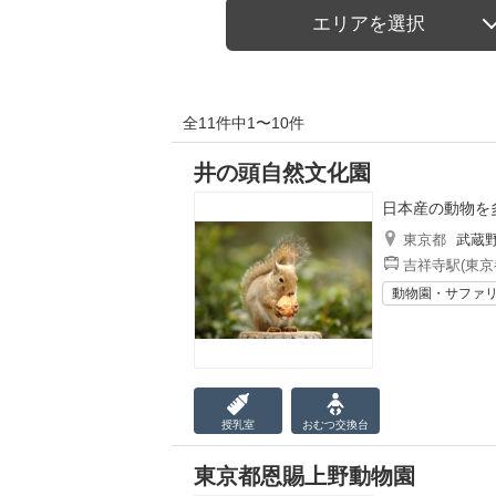
エリアを選択
全11件中1〜10件
井の頭自然文化園
日本産の動物を
東京都
武蔵
吉祥寺駅(東京
動物園・サファ
授乳室
おむつ
交換台
東京都恩賜上野動物園