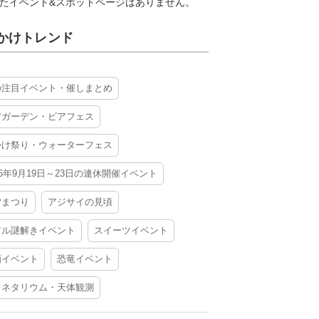
たイベント&スポットページはありません。
かけトレンド
の注目イベント・催しまとめ
アガーデン・ビアフェス
かけ祭り・ウォーターフェス
26年9月19日～23日の連休開催イベント
夕まつり
アジサイの見頃
アル謎解きイベント
スイーツイベント
酒イベント
恐竜イベント
ラネタリウム・天体観測