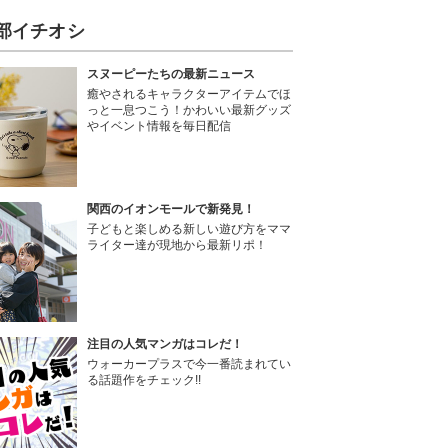
部イチオシ
スヌーピーたちの最新ニュース
癒やされるキャラクターアイテムでほ
っと一息つこう！かわいい最新グッズ
やイベント情報を毎日配信
関西のイオンモールで新発見！
子どもと楽しめる新しい遊び方をママ
ライター達が現地から最新リポ！
注目の人気マンガはコレだ！
ウォーカープラスで今一番読まれてい
る話題作をチェック!!