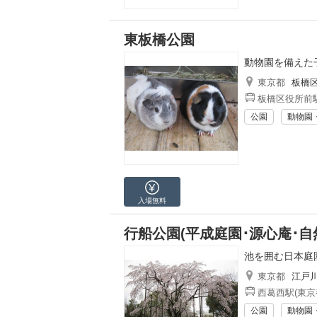
東板橋公園
動物園を備えた
東京都
板橋
板橋区役所前駅
公園
動物園
入場無料
行船公園(平成庭園･源心庵･自
池を囲む日本庭
東京都
江戸
西葛西駅(東京
公園
動物園