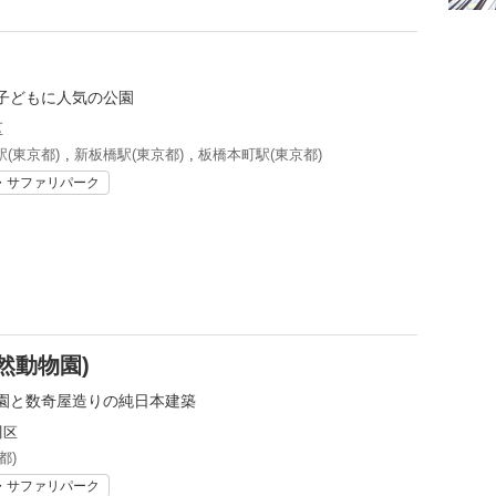
子どもに人気の公園
区
(東京都)
,
新板橋駅(東京都)
,
板橋本町駅(東京都)
・サファリパーク
然動物園)
園と数奇屋造りの純日本建築
川区
都)
・サファリパーク