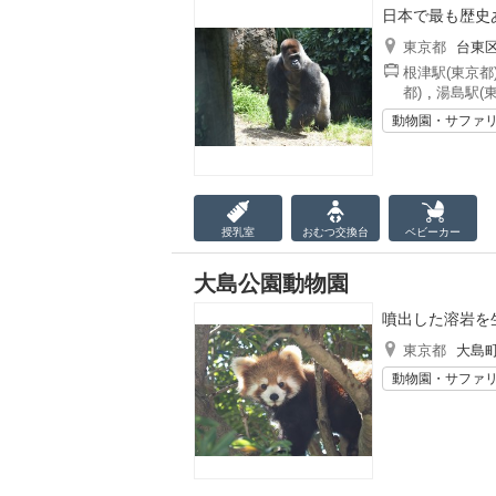
日本で最も歴史
東京都
台東
根津駅(東京都
都)
,
湯島駅(東
動物園・サファ
授乳室
おむつ
交換台
ベビーカー
大島公園動物園
噴出した溶岩を
東京都
大島
動物園・サファ