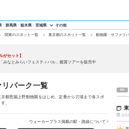
県
群馬県
栃木県
茨城県
その他
関東のスポット一覧
東京都のスポット一覧
動物園・サファリ
ルがセット】
「みなとみらいフェスティバル」鑑賞ツアーを販売中
ァリパーク一覧
東京都恩賜上野動物園をはじめ、定番から穴場まで各スポ
ます。
東
8月
ウォーカープラス掲載の駅・路線について
第