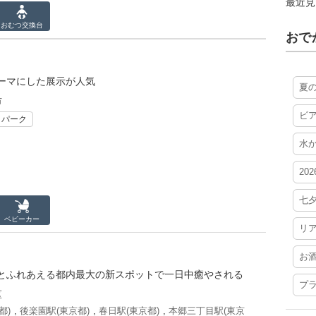
最近見
おむつ
交換台
おで
ーマにした展示が人気
夏
市
ビ
リパーク
水
20
七
ベビーカー
リ
お
とふれあえる都内最大の新スポットで一日中癒やされる
プ
区
都)
,
後楽園駅(東京都)
,
春日駅(東京都)
,
本郷三丁目駅(東京