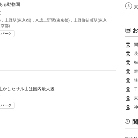
ある動物園
東
区
)
,
上野駅(東京都)
,
京成上野駅(東京都)
,
上野御徒町駅(東京
京都)
お
リパーク
関
茨
栃
群
埼
生かしたサル山は国内最大級
千
町
東
リパーク
神
閲