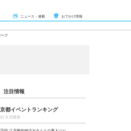
ニュース・連載
おでかけ情報
パーク
注目情報
京都イベントランキング
8日 9:32更新
75回 江戸趣味納涼大会うえの夏まつり