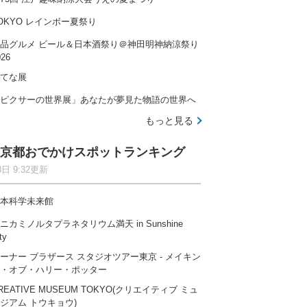
OKYO レインボー夏祭り
品グルメ ビール＆日本酒祭り＠神田明神納涼祭り
026
てな展
ピクサーの世界展」あなたが夢見た物語の世界へ
もっと見る
京都おでかけスポットランキング
8日 9:32更新
本科学未来館
ニカミノルタプラネタリウム満天 in Sunshine
ty
ーナー ブラザース スタジオツアー東京 ‐ メイキン
・オブ・ハリー・ポッター
REATIVE MUSEUM TOKYO(クリエイティブ ミュ
ジアム トウキョウ)