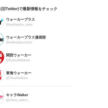
X(旧Twitter)で最新情報をチェック
ウォーカープラス
@walkerplus_news
ウォーカープラス漫画部
@walkerpluscomic
関西ウォーカー
@KansaiWalkers
東海ウォーカー
@TokaiWalkers
キャラWalker
@chara_walker_