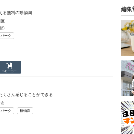
編集
える無料の動物園
川区
都)
リパーク
ベビーカー
たくさん感じることができる
子市
リパーク
植物園