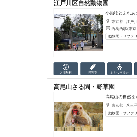
江戸川区自然動物園
小動物とふれあ
東京都
江戸
西葛西駅(東京
動物園・サファ
入場無料
授乳室
おむつ
交換台
高尾山さる園・野草園
高尾山の自然を
東京都
八王
動物園・サファ