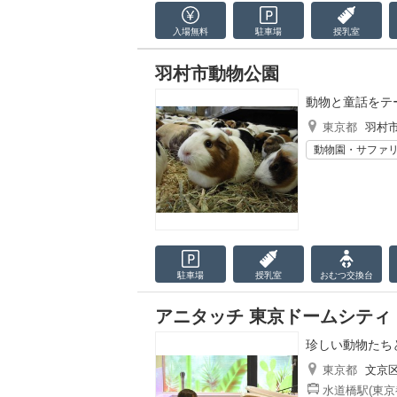
入場無料
駐車場
授乳室
羽村市動物公園
動物と童話をテ
東京都
羽村
動物園・サファ
駐車場
授乳室
おむつ
交換台
アニタッチ 東京ドームシティ
珍しい動物たち
東京都
文京
水道橋駅(東京