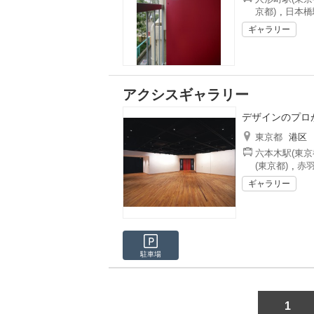
京都)
,
日本橋
ギャラリー
アクシスギャラリー
デザインのプロ
東京都
港区
六本木駅(東京
(東京都)
,
赤羽
ギャラリー
駐車場
1