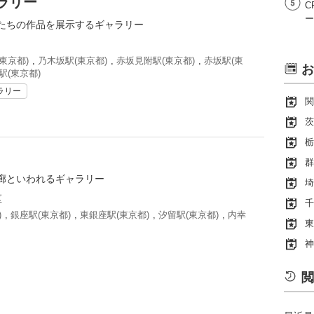
ラリー
C
ー
たちの作品を展示するギャラリー
東京都)
,
乃木坂駅(東京都)
,
赤坂見附駅(東京都)
,
赤坂駅(東
お
駅(東京都)
ラリー
関
茨
栃
群
廊といわれるギャラリー
埼
区
千
)
,
銀座駅(東京都)
,
東銀座駅(東京都)
,
汐留駅(東京都)
,
内幸
東
神
閲