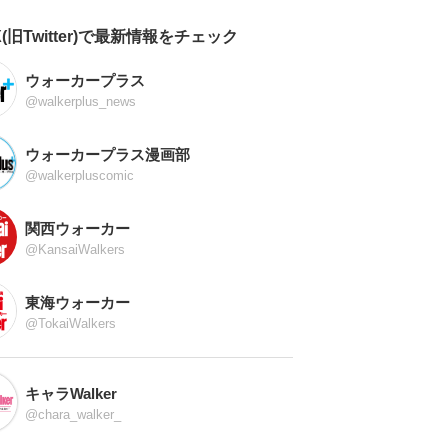
X(旧Twitter)で最新情報をチェック
ウォーカープラス
@walkerplus_news
ウォーカープラス漫画部
@walkerpluscomic
関西ウォーカー
@KansaiWalkers
東海ウォーカー
@TokaiWalkers
キャラWalker
@chara_walker_