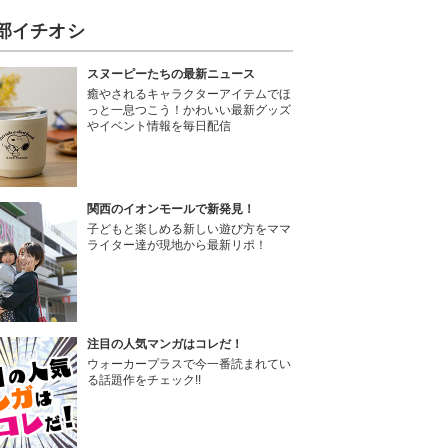
部イチオシ
スヌーピーたちの最新ニュース
癒やされるキャラクターアイテムでほ
っと一息つこう！かわいい最新グッズ
やイベント情報を毎日配信
関西のイオンモールで新発見！
子どもと楽しめる新しい遊び方をママ
ライター達が現地から最新リポ！
注目の人気マンガはコレだ！
ウォーカープラスで今一番読まれてい
る話題作をチェック!!