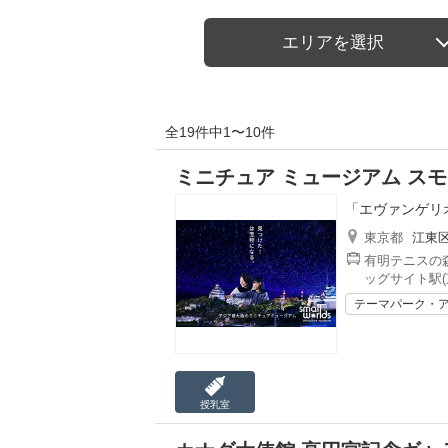
エリアを選択
全19件中1〜10件
ミニチュア ミュージアム スモー
「エヴァンゲリオ
東京都
江東
有明テニスの森
ッグサイト駅(
テーマパーク・
授乳室