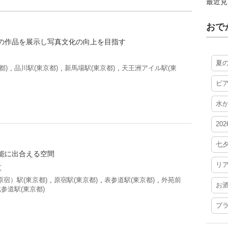
最近見
おで
の作品を展示し写真文化の向上を目指す
夏
都)
,
品川駅(東京都)
,
新馬場駅(東京都)
,
天王洲アイル駅(東
ビ
水
20
七
能に出合える空間
リ
区
宿）駅(東京都)
,
原宿駅(東京都)
,
表参道駅(東京都)
,
外苑前
お
参道駅(東京都)
プ