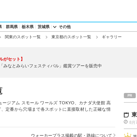
県
群馬県
栃木県
茨城県
その他
関東のスポット一覧
東京都のスポット一覧
ギャラリー
ルがセット】
「みなとみらいフェスティバル」鑑賞ツアーを販売中
覧
ージアム スモール ワールズ TOKYO、カナダ大使館 高
ど、定番から穴場まで各スポットに直接取材した正確な情
東
8月
ウォーカープラス掲載の駅・路線について
第