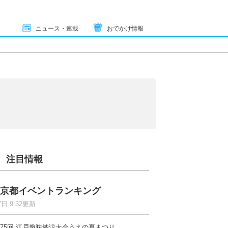
ニュース・連載
おでかけ情報
注目情報
京都イベントランキング
7日 9:32更新
75回 江戸趣味納涼大会うえの夏まつり