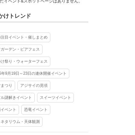
たイベント&スポットページはありません。
かけトレンド
の注目イベント・催しまとめ
アガーデン・ビアフェス
かけ祭り・ウォーターフェス
26年9月19日～23日の連休開催イベント
夕まつり
アジサイの見頃
アル謎解きイベント
スイーツイベント
酒イベント
恐竜イベント
ラネタリウム・天体観測