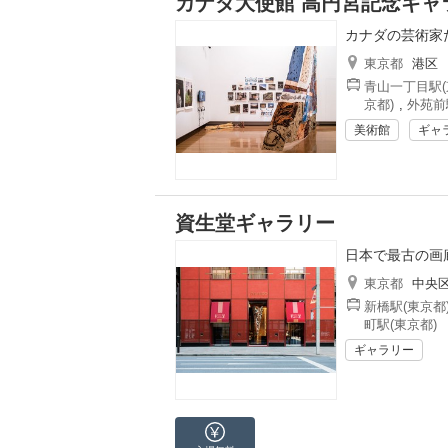
カナダ大使館 高円宮記念ギャ
カナダの芸術家
東京都
港区
青山一丁目駅(
京都)
,
外苑前
美術館
ギャ
資生堂ギャラリー
日本で最古の画
東京都
中央
新橋駅(東京都
町駅(東京都)
ギャラリー