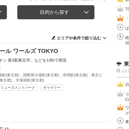
T
目的から探す
「
は
絶
エリアや条件で絞り込む
2
ル ワールズ TOKYO
ン 第3新東京市」などを1/80で再現
東
区
8月
駅(東京都)
,
国際展示場駅(東京都)
,
有明駅(東京都)
,
東京ビ
東京都)
,
市場前駅(東京都)
日
アミューズメントパーク
ギャラリー
コ
Ci
ワ
グ
東