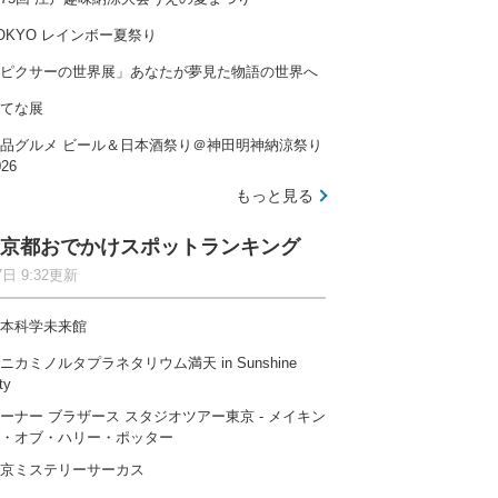
OKYO レインボー夏祭り
ピクサーの世界展」あなたが夢見た物語の世界へ
てな展
品グルメ ビール＆日本酒祭り＠神田明神納涼祭り
026
もっと見る
京都おでかけスポットランキング
7日 9:32更新
本科学未来館
ニカミノルタプラネタリウム満天 in Sunshine
ty
ーナー ブラザース スタジオツアー東京 ‐ メイキン
・オブ・ハリー・ポッター
京ミステリーサーカス