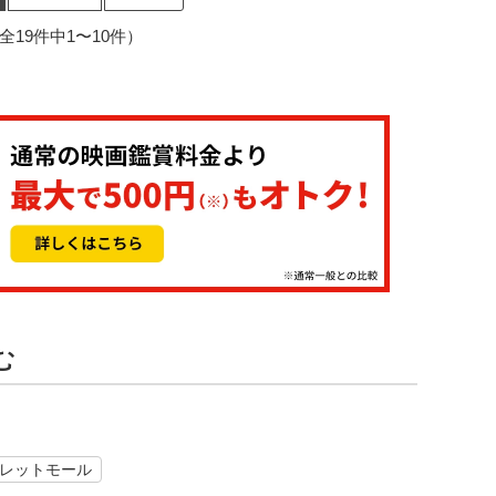
2（全19件中1〜10件）
む
レットモール