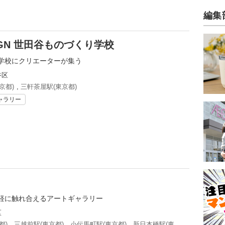
編集
 DESIGN 世田谷ものづくり学校
学校にクリエーターが集う
谷区
京都)
,
三軒茶屋駅(東京都)
ャラリー
軽に触れ合えるアートギャラリー
区
都)
,
三越前駅(東京都)
,
小伝馬町駅(東京都)
,
新日本橋駅(東