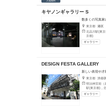
入場無料
キヤノンギャラリー S
数多くの写真家
東京都
港区
北品川駅(東京
京都)
ギャラリー
DESIGN FESTA GALLERY
新しい表現や才
東京都
渋谷
明治神宮前（原
駅(東京都)
,
北
ギャラリー