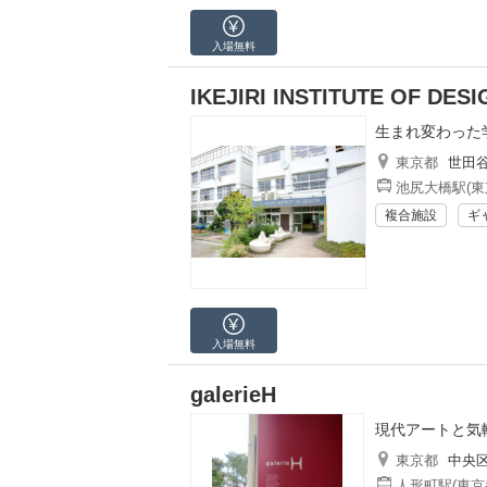
入場無料
IKEJIRI INSTITUTE OF
生まれ変わった
東京都
世田
池尻大橋駅(東
複合施設
ギ
入場無料
galerieH
現代アートと気
東京都
中央
人形町駅(東京