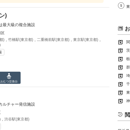
東
ン)
は最大級の複合施設
お
田区
都)
,
竹橋駅(東京都)
,
二重橋前駅(東京都)
,
東京駅(東京都)
,
関
)
茨
場
栃
群
埼
おむつ
交換台
千
東
神
カルチャー発信施設
区
閲
)
,
渋谷駅(東京都)