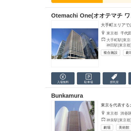
Otemachi One(オオテマチ ワ
大手町エリアで
東京都
千代
大手町駅(東京
神田駅(東京都
複合施設
劇
入場無料
駐車場
授乳室
Bunkamura
東京を代表する
東京都
渋谷
神泉駅(東京都
劇場
美術館