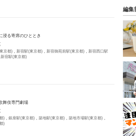
編集
に浸る寄席のひととき
区
東京都)
,
新宿駅(東京都)
,
新宿御苑前駅(東京都)
,
新宿西口駅
新宿駅(東京都)
歌舞伎専門劇場
区
都)
,
銀座駅(東京都)
,
築地駅(東京都)
,
築地市場駅(東京都)
,
都)