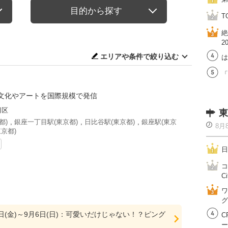
目的から探す
T
絶
2
エリアや条件で絞り込む
は
「
文化やアートを国際規模で発信
田区
東
都)
,
銀座一丁目駅(東京都)
,
日比谷駅(東京都)
,
銀座駅(東京
8月
京都)
日
コ
Ci
ワ
グ
10日(金)～9月6日(日)：可愛いだけじゃない！？ピング
C
ー