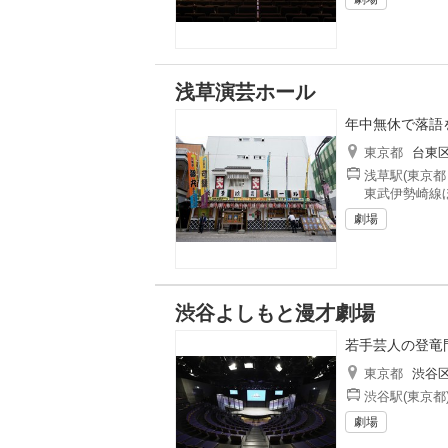
浅草演芸ホール
年中無休で落語
東京都
台東
浅草駅(東京都
東武伊勢崎線ほ
劇場
渋谷よしもと漫才劇場
若手芸人の登竜
東京都
渋谷
渋谷駅(東京都
劇場