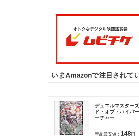
いまAmazonで注目され
デュエルマスターズ 
ド・オブ・ハイパーエ
ーチャー
148
新品最安値：
円