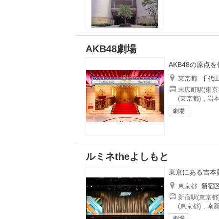
AKB48劇場
AKB48の原点
東京都
千代
末広町駅(東京
(東京都)
,
岩本
劇場
ルミネtheよしもと
東京にある吉本
東京都
新宿
新宿駅(東京都
(東京都)
,
南新
劇場