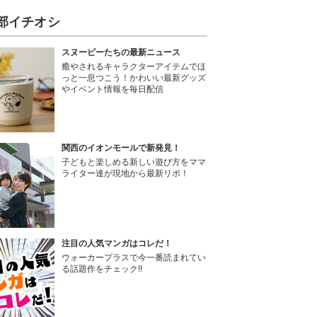
部イチオシ
スヌーピーたちの最新ニュース
癒やされるキャラクターアイテムでほ
っと一息つこう！かわいい最新グッズ
やイベント情報を毎日配信
関西のイオンモールで新発見！
子どもと楽しめる新しい遊び方をママ
ライター達が現地から最新リポ！
注目の人気マンガはコレだ！
ウォーカープラスで今一番読まれてい
る話題作をチェック!!