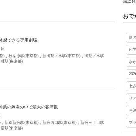
最近見
おで
夏
を体感できる専用劇場
田区
ビ
都)
,
秋葉原駅(東京都)
,
新御茶ノ水駅(東京都)
,
御茶ノ水駅
町駅(東京都)
水
20
七
リ
興業の劇場の中で最大の客席数
お
区
)
,
新線新宿駅(東京都)
,
新宿西口駅(東京都)
,
新宿三丁目駅
プ
宿駅(東京都)