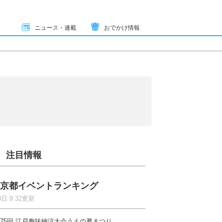
ニュース・連載
おでかけ情報
注目情報
京都イベントランキング
8日 9:32更新
75回 江戸趣味納涼大会うえの夏まつり