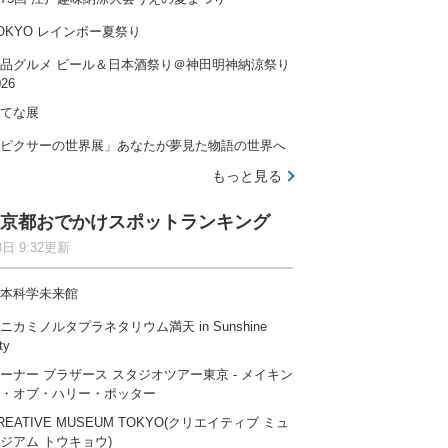
OKYO レインボー夏祭り
品グルメ ビール＆日本酒祭り＠神田明神納涼祭り
026
てな展
ピクサーの世界展」あなたが夢見た物語の世界へ
もっと見る
京都おでかけスポットランキング
8日 9:32更新
本科学未来館
ニカミノルタプラネタリウム満天 in Sunshine
ty
ーナー ブラザース スタジオツアー東京 ‐ メイキン
・オブ・ハリー・ポッター
REATIVE MUSEUM TOKYO(クリエイティブ ミュ
ジアム トウキョウ)