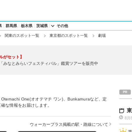
県
群馬県
栃木県
茨城県
その他
関東のスポット一覧
東京都のスポット一覧
劇場
ルがセット】
「みなとみらいフェスティバル」鑑賞ツアーを販売中
achi One(オオテマチ ワン)、Bunkamuraなど、定
正確な情報をお届けします。
東
8月
ウォーカープラス掲載の駅・路線について
第