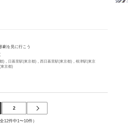
形劇を見に行こう
区
都)
,
日暮里駅(東京都)
,
西日暮里駅(東京都)
,
根津駅(東京
(東京都)
2
2（全12件中1〜10件）