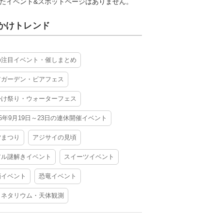
たイベント&スポットページはありません。
かけトレンド
の注目イベント・催しまとめ
アガーデン・ビアフェス
かけ祭り・ウォーターフェス
26年9月19日～23日の連休開催イベント
夕まつり
アジサイの見頃
アル謎解きイベント
スイーツイベント
酒イベント
恐竜イベント
ラネタリウム・天体観測