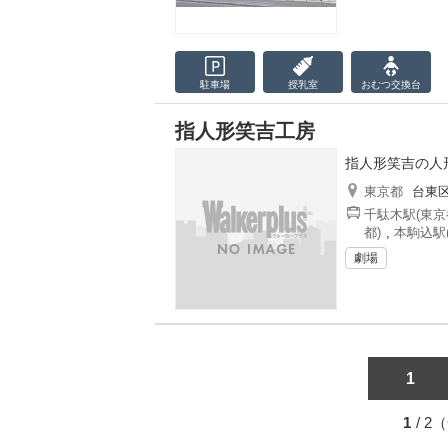
駐車場
授乳室
おむつ
交換台
指人形笑吉工房
指人形笑吉の人
東京都
台東
千駄木駅(東京
都)
,
本駒込駅
劇場
1
1
/ 