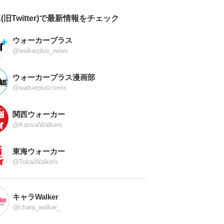
X(旧Twitter)で最新情報をチェック
ウォーカープラス
@walkerplus_news
ウォーカープラス漫画部
@walkerpluscomic
関西ウォーカー
@KansaiWalkers
東海ウォーカー
@TokaiWalkers
キャラWalker
@chara_walker_