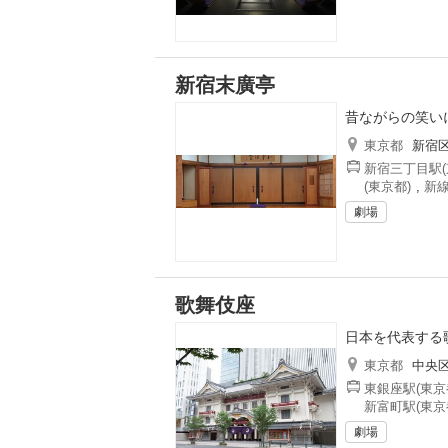
新宿末廣亭
昔ながらの笑い
東京都
新宿
新宿三丁目駅(
(東京都)
,
新線
劇場
歌舞伎座
日本を代表する
東京都
中央
東銀座駅(東京
新富町駅(東京
劇場