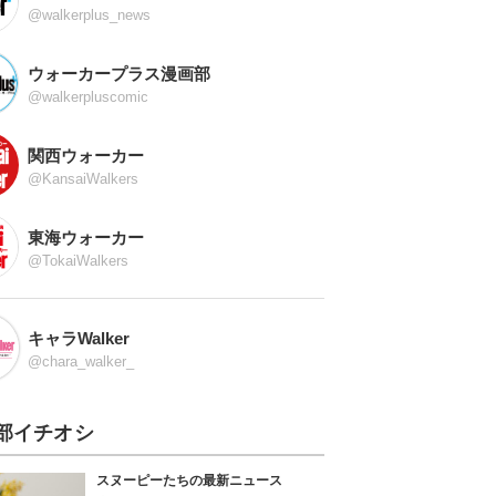
@walkerplus_news
ウォーカープラス漫画部
@walkerpluscomic
関西ウォーカー
@KansaiWalkers
東海ウォーカー
@TokaiWalkers
キャラWalker
@chara_walker_
部イチオシ
スヌーピーたちの最新ニュース