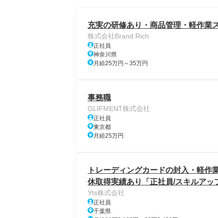
充実の研修あり・商品管理・軽作業ス
株式会社Brand Rich
正社員
神奈川県
月給25万円～35万円
事務職
GLIFMENT株式会社
正社員
東京都
月給25万円
トレーディングカードの封入・軽作
休取得実績あり「正社員/スキルアッ
Yts株式会社
正社員
千葉県