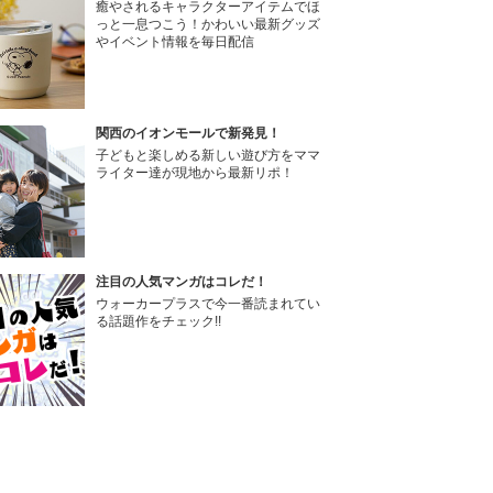
癒やされるキャラクターアイテムでほ
っと一息つこう！かわいい最新グッズ
やイベント情報を毎日配信
関西のイオンモールで新発見！
子どもと楽しめる新しい遊び方をママ
ライター達が現地から最新リポ！
注目の人気マンガはコレだ！
ウォーカープラスで今一番読まれてい
る話題作をチェック!!