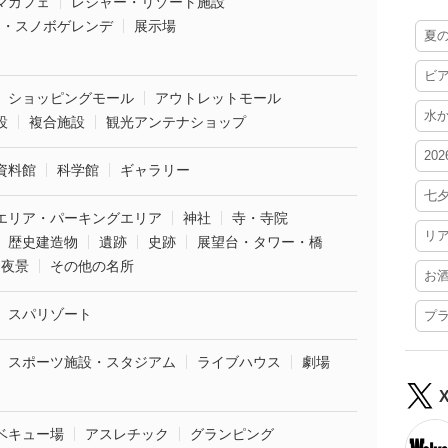
マカフェ
レジャー・リゾート施設
ー・スノボゲレンデ
展示場
夏
ビ
ショッピングモール
アウトレットモール
水
設
複合施設
観光アンテナショップ
20
資料館
科学館
ギャラリー
七
エリア・パーキングエリア
神社
寺・寺院
リ
歴史建造物
遺跡
史跡
展望台・タワー・橋
夜景
その他の名所
お
スパリゾート
プ
スポーツ施設・スタジアム
ライブハウス
劇場
ベキュー場
アスレチック
グランピング