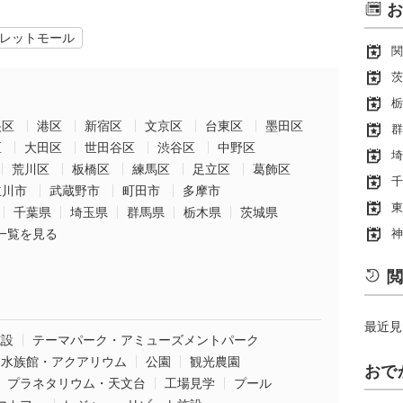
お
レットモール
関
茨
栃
央区
港区
新宿区
文京区
台東区
墨田区
群
区
大田区
世田谷区
渋谷区
中野区
埼
荒川区
板橋区
練馬区
足立区
葛飾区
千
立川市
武蔵野市
町田市
多摩市
東
千葉県
埼玉県
群馬県
栃木県
茨城県
一覧を見る
神
閲
最近見
施設
テーマパーク・アミューズメントパーク
水族館・アクアリウム
公園
観光農園
おで
プラネタリウム・天文台
工場見学
プール