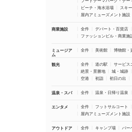
フードテーマパーク・テー
ビーチ・海水浴場
スキ
屋内アミューズメント施設
全件
デパート・百貨店
商業施設
ファッションビル・商業施
全件
美術館
博物館・
ミュージア
ム
全件
道の駅
サービス
観光
絶景・景勝地
城・城跡
空港
初詣
初日の出
全件
温泉・日帰り温泉
温泉・スパ
全件
フットサルコート
エンタメ
屋内アミューズメント施設
全件
キャンプ場
バー
アウトドア