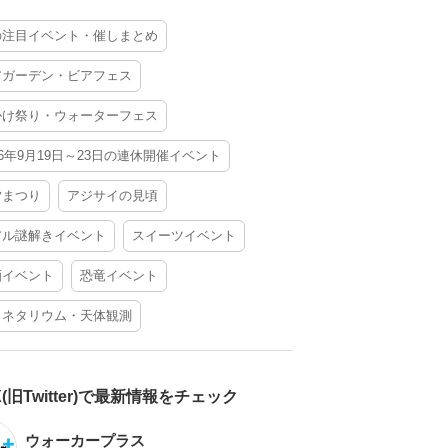
の注目イベント・催しまとめ
アガーデン・ビアフェス
かけ祭り・ウォーターフェス
26年9月19日～23日の連休開催イベント
夕まつり
アジサイの見頃
アル謎解きイベント
スイーツイベント
酒イベント
恐竜イベント
ラネタリウム・天体観測
X(旧Twitter)で最新情報をチェック
ウォーカープラス