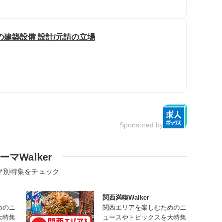
建築設備 設計/元請の立場
Sponsored by
ーマWalker
マ別特集をチェック
関西満喫Walker
めのニ
関西エリアを楽しむためのニ
大特集
ュースやトピックスを大特集