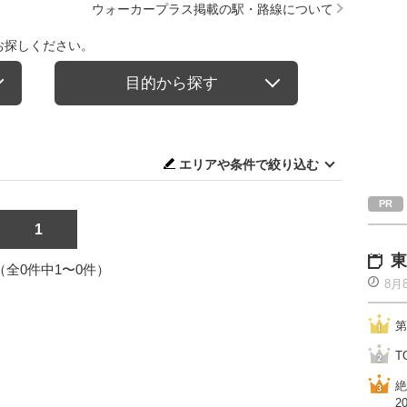
ウォーカープラス掲載の駅・路線について
お探しください。
目的から探す
エリアや条件で絞り込む
1
東
1（全0件中1〜0件）
8月
第
T
絶
2