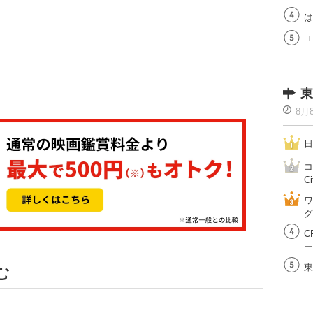
は
「
東
8月
日
コ
Ci
ワ
グ
C
ー
東
む