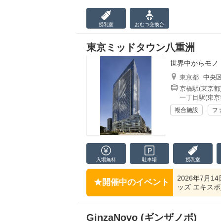
授乳室
おむつ
交換台
東京ミッドタウン八重洲
世界中からモノ
東京都
中央
京橋駅(東京都
一丁目駅(東京
複合施設
フ
入場無料
駐車場
授乳室
2026年7月14
開催中のイベント
ッズ エキスポ)
GinzaNovo (ギンザノボ)