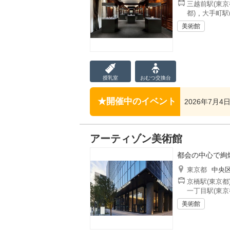
三越前駅(東京
都)
,
大手町駅
美術館
授乳室
おむつ
交換台
開催中のイベント
2026年7月
アーティゾン美術館
都会の中心で絢
東京都
中央
京橋駅(東京都
一丁目駅(東京
美術館