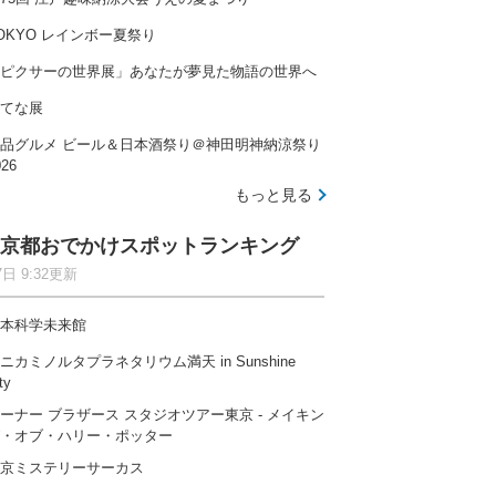
OKYO レインボー夏祭り
ピクサーの世界展」あなたが夢見た物語の世界へ
てな展
品グルメ ビール＆日本酒祭り＠神田明神納涼祭り
026
もっと見る
京都おでかけスポットランキング
7日 9:32更新
本科学未来館
ニカミノルタプラネタリウム満天 in Sunshine
ty
ーナー ブラザース スタジオツアー東京 ‐ メイキン
・オブ・ハリー・ポッター
京ミステリーサーカス