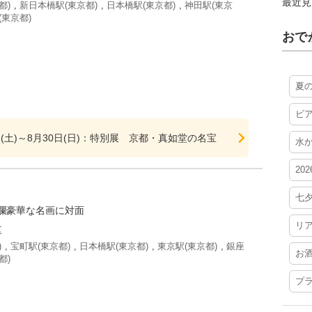
最近見
都)
,
新日本橋駅(東京都)
,
日本橋駅(東京都)
,
神田駅(東京
(東京都)
おで
夏
ビ
4日(土)～8月30日(日)：特別展 京都・真如堂の名宝
水
20
七
爛豪華な名画に対面
リ
区
)
,
宝町駅(東京都)
,
日本橋駅(東京都)
,
東京駅(東京都)
,
銀座
お
都)
プ