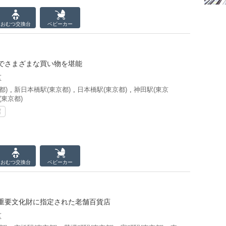
おむつ
交換台
ベビーカー
でさまざまな買い物を堪能
区
都)
,
新日本橋駅(東京都)
,
日本橋駅(東京都)
,
神田駅(東京
(東京都)
店
おむつ
交換台
ベビーカー
重要文化財に指定された老舗百貨店
区