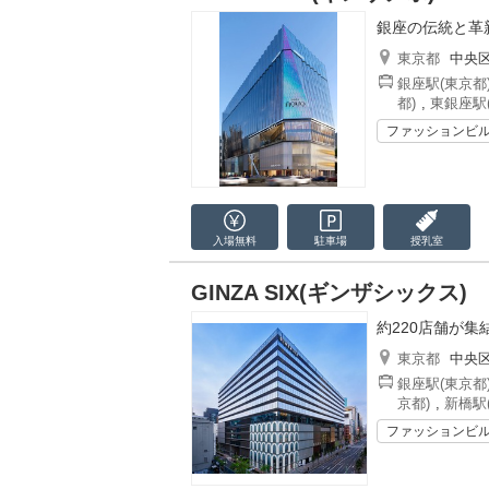
銀座の伝統と革
東京都
中央
銀座駅(東京都
都)
,
東銀座駅
ファッションビ
入場無料
駐車場
授乳室
GINZA SIX(ギンザシックス)
約220店舗が
東京都
中央
銀座駅(東京都
京都)
,
新橋駅
ファッションビ