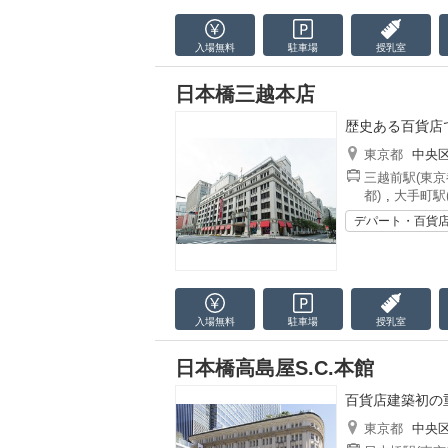
入場無料
駐車場
授乳室
日本橋三越本店
歴史ある百貨店
東京都
中央
三越前駅(東京
都)
,
大手町駅
デパート・百貨
入場無料
駐車場
授乳室
日本橋高島屋S.C.本館
百貨店建築初の
東京都
中央