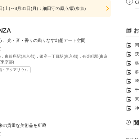
C
0日(土)～8月31日(月)：細田守の原点/展(東京)
ー
NZA
お
う、光・音・香りの織りなす幻想アート空間
関
区
茨
)
,
東銀座駅(東京都)
,
銀座一丁目駅(東京都)
,
有楽町駅(東京
(東京都)
栃
館・アクアリウム
群
埼
千
東
神
閲
来の貴重な美術品を所蔵
区