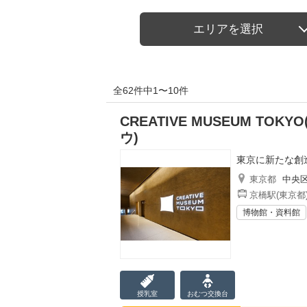
エリアを選択
全62件中1〜10件
CREATIVE MUSEUM T
ウ)
東京に新たな創
東京都
中央
京橋駅(東京都
博物館・資料館
授乳室
おむつ
交換台