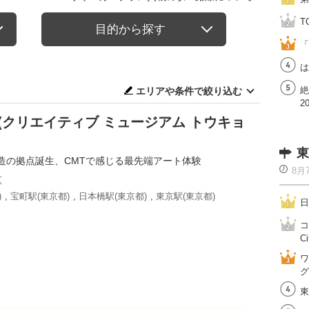
T
目的から探す
「
は
絶
エリアや条件で絞り込む
2
OKYO(クリエイティブ ミュージアム トウキョ
東
造の拠点誕生、CMTで感じる最先端アート体験
8月
区
)
,
宝町駅(東京都)
,
日本橋駅(東京都)
,
東京駅(東京都)
日
コ
Ci
ワ
グ
東