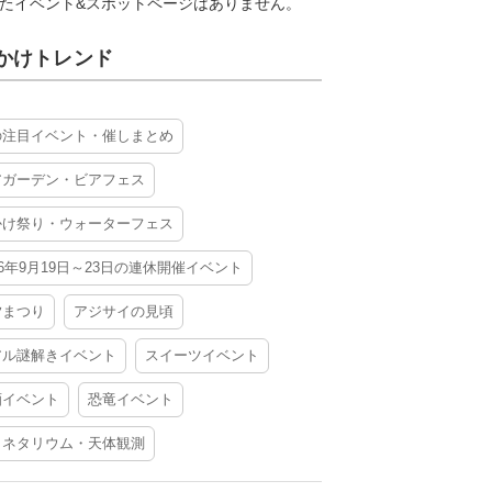
たイベント&スポットページはありません。
かけトレンド
の注目イベント・催しまとめ
アガーデン・ビアフェス
かけ祭り・ウォーターフェス
26年9月19日～23日の連休開催イベント
夕まつり
アジサイの見頃
アル謎解きイベント
スイーツイベント
酒イベント
恐竜イベント
ラネタリウム・天体観測