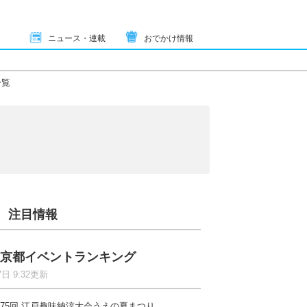
ニュース・連載
おでかけ情報
一覧
注目情報
京都イベントランキング
7日 9:32更新
75回 江戸趣味納涼大会うえの夏まつり