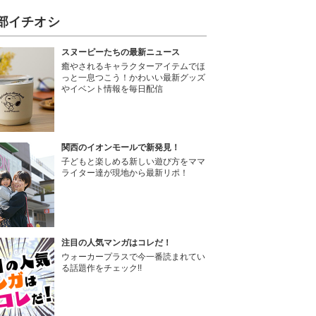
部イチオシ
スヌーピーたちの最新ニュース
癒やされるキャラクターアイテムでほ
っと一息つこう！かわいい最新グッズ
やイベント情報を毎日配信
関西のイオンモールで新発見！
子どもと楽しめる新しい遊び方をママ
ライター達が現地から最新リポ！
注目の人気マンガはコレだ！
ウォーカープラスで今一番読まれてい
る話題作をチェック!!