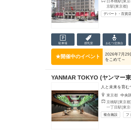
日本橋駅(東京
京駅(東京都)
デパート・百貨
駐車場
授乳室
おむつ
交換台
2026年7月2
開催中のイベント
をこめて～
YANMAR TOKYO (ヤンマー東
人と未来を育むヤ
東京都
中央
京橋駅(東京都
一丁目駅(東京
複合施設
フ