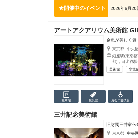
開催中のイベント
2026年6月2
アートアクアリウム美術館 GI
金魚が美しく舞
東京都
中央
銀座駅(東京都
都)
,
日比谷駅
美術館
水族
駐車場
授乳室
おむつ
交換台
三井記念美術館
旧財閥三井家伝
東京都
中央