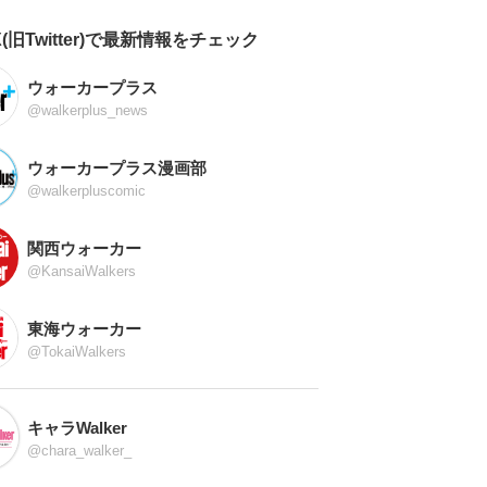
X(旧Twitter)で最新情報をチェック
ウォーカープラス
@walkerplus_news
ウォーカープラス漫画部
@walkerpluscomic
関西ウォーカー
@KansaiWalkers
東海ウォーカー
@TokaiWalkers
キャラWalker
@chara_walker_