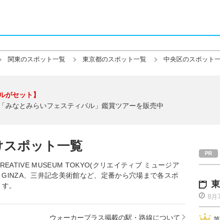
関東のスポット一覧
東京都のスポット一覧
中央区のスポット
ルがセット】
「みなとみらいフェスティバル」鑑賞ツアーを販売中
けスポット一覧
TIVE MUSEUM TOKYO(クリエイティブ ミュージア
 GINZA、三井記念美術館など、定番から穴場まで各スポ
東
ます。
8月
ウォーカープラス掲載の駅・路線について
第